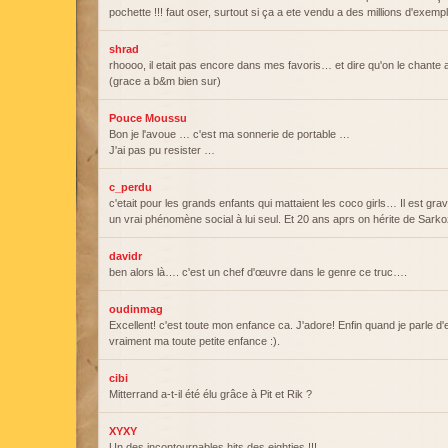
pochette !!! faut oser, surtout si ça a ete vendu a des millions d'exempla
shrad
rhoooo, il etait pas encore dans mes favoris… et dire qu'on le chant
(grace a b&m bien sur)
Pouce Moussu
Bon je l'avoue … c'est ma sonnerie de portable …
J'ai pas pu resister …
c_perdu
c'etait pour les grands enfants qui mattaient les coco girls… Il est gr
un vrai phénomène social à lui seul. Et 20 ans aprs on hérite de Sark
davidr
ben alors là…. c'est un chef d'œuvre dans le genre ce truc….
oudinmag
Excellent! c'est toute mon enfance ca. J'adore! Enfin quand je parle d'
vraiment ma toute petite enfance :).
cibi
Mitterrand a-t-il été élu grâce à Pit et Rik ?
XYXY
Un des incontournables hits des eighties !!!