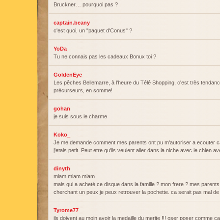
Bruckner… pourquoi pas ?
captain.beany
c'est quoi, un "paquet d'Conus" ?
YoDa
Tu ne connais pas les cadeaux Bonux toi ?
GoldenEye
Les pêches Bellemarre, à l'heure du Télé Shopping, c'est très tenda
précurseurs, en somme!
gohan
je suis sous le charme
Koko_
Je me demande comment mes parents ont pu m'autoriser a ecouter c
j'etais petit. Peut etre qu'ils veulent aller dans la niche avec le chien a
dinyth
miam miam miam
mais qui a acheté ce disque dans la famille ? mon frere ? mes parents 
cherchant un peux je peux retrouver la pochette. ca serait pas mal d
Tyrome77
ils doivent au moin avoir la medaille du merite !!! oser poser comme ça