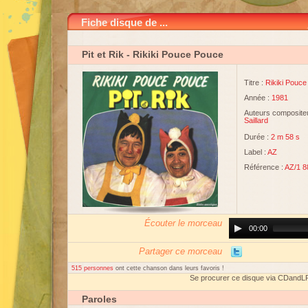
Fiche disque de ...
Pit et Rik
- Rikiki Pouce Pouce
Titre :
Rikiki Pouc
Année :
1981
Auteurs compositeu
Saillard
Durée :
2 m 58 s
Label :
AZ
Référence :
AZ/1 8
Écouter le morceau
Audio
00:00
Player
Partager ce morceau
515 personnes
ont cette chanson dans leurs favoris !
Se procurer ce disque via CDandL
Paroles