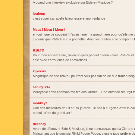
A quand une interview exclusive sur Bide-et-Musique ?
louloup
c'est super ça rapelle la jeunesse et mon enfance
Mout ! Mout ! Mout !
eh oui!! que de souvenir!! j'avais tané ma grand mère pour qu'elle me 
cagoule que Pit&Rik sur la pochette!! Avec les oreilles et le pompom!! Ri
R16.TX
Pour mon anniversaire, j'ai eu un gros paquet cadeau avec Pit&Rik et 
scié avec cartouches de chevrotines…
kijkeens
Magnifique ce site bravo!! pourtant suis pas fan de ce duo franco belg
ashley1247
incroyable cette chanson me tire des larmes !! Une enfance resurgit to
monkeyz
Une des meilleures de Pit et Rik je crois ! le bac à surgelés c'est la ca
oh oui ! c'est du grand art !
deesnay
Avant de découvrir Bide & Musique, je ne connaissais que la Cicrane e
Maintenant que je connais Rikiki Pouce Pouce, c'est le tube préféré de