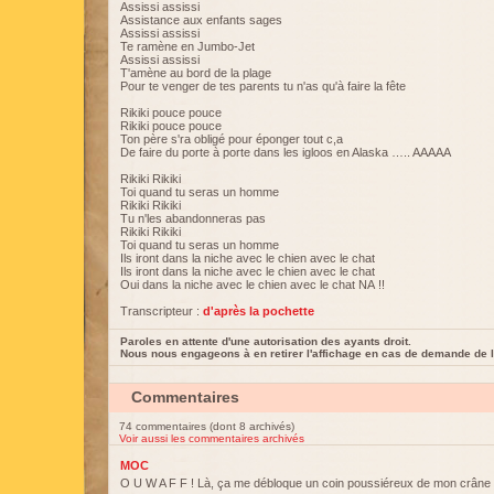
Assissi assissi
Assistance aux enfants sages
Assissi assissi
Te ramène en Jumbo-Jet
Assissi assissi
T'amène au bord de la plage
Pour te venger de tes parents tu n'as qu'à faire la fête
Rikiki pouce pouce
Rikiki pouce pouce
Ton père s'ra obligé pour éponger tout c,a
De faire du porte à porte dans les igloos en Alaska ….. AAAAA
Rikiki Rikiki
Toi quand tu seras un homme
Rikiki Rikiki
Tu n'les abandonneras pas
Rikiki Rikiki
Toi quand tu seras un homme
Ils iront dans la niche avec le chien avec le chat
Ils iront dans la niche avec le chien avec le chat
Oui dans la niche avec le chien avec le chat NA !!
Transcripteur :
d'après la pochette
Paroles en attente d'une autorisation des ayants droit.
Nous nous engageons à en retirer l'affichage en cas de demande de l
Commentaires
74 commentaires (dont 8 archivés)
Voir aussi les commentaires archivés
MOC
O U W A F F ! Là, ça me débloque un coin poussiéreux de mon crâne 