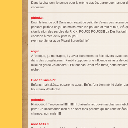
Dans la chanson, je pense pour la crème glacée, parce que manger d
en vouloir…
pitbulas
Bouh le truc de ouf! Dans mon esprit de petit fille, j'avais pas retenu ce
pensant plutôt à un jeu de mains avec les pouces et tout et tout, v'là 
signification des paroles du RIKIKI POUCE POUCE!!! La Désillusion!!! C
chanson à mes deux p'tits loups!!!
(vont se fâcher avec Picard Surgelés!! lol)
rogre
A l'époque, ça me frappe, il y avait bien moins de faits divers avec d
dans des congélateurs ! Faut-il supposer une influence néfaste de cet
mise en garde visionnaire ? En tout cas, c'est très triste, cette histoire 
niche…
Bide et Gambier
Enfants maltraités… et parents aussi. Enfin, l'ont bien mérité d'aller da
bourreaux d'enfants!
polonius
Rhôôôôôô ! Trop génial !!!!!!!!!!!!!!! J'ai enfin retrouvé ma chanson féti
p'tite ! Je m'demande bien si ce sont mes parents qui me l'ont fait écout
champs, non mais !!!!
anneso3359