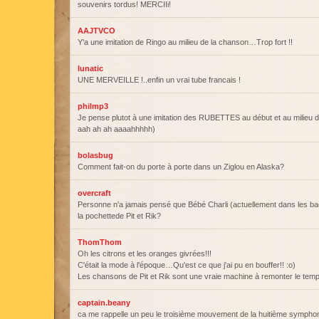
souvenirs tordus! MERCIIi!
AAJTVCO
Y'a une imitation de Ringo au milieu de la chanson…Trop fort !!
lunatic
UNE MERVEILLE !..enfin un vrai tube francais !
philmp3
Je pense plutot à une imitation des RUBETTES au début et au milieu
aah ah ah aaaahhhhh)
bolasbug
Comment fait-on du porte à porte dans un Ziglou en Alaska?
overcraft
Personne n'a jamais pensé que Bébé Charli (actuellement dans les bac
la pochettede Pit et Rik?
ThomThom
Oh les citrons et les oranges givrées!!!
C'était la mode à l'époque…Qu'est ce que j'ai pu en bouffer!! :o)
Les chansons de Pit et Rik sont une vraie machine à remonter le te
captain.beany
ca me rappelle un peu le troisième mouvement de la huitième symphon