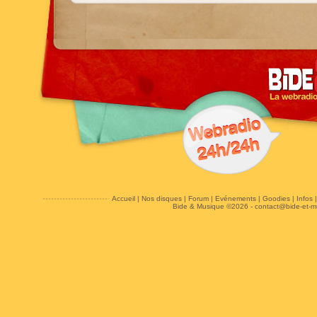
Accueil
|
Nos disques
|
Forum
|
Evénements
|
Goodies
|
Infos
Bide & Musique ©2026 -
contact@bide-et-m