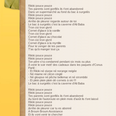
Rikiki pouce pouce
Tes parents sont gonflés ils t'ont abandonné
Dans un supermarché au fond du bac à surgelés
Rikiki pouce pouce
Rikiki pouce pouce
Arrête de pleurer regarde autour de toi
Le bac à surgelés c'est la caverne d'Ali Baba
Tron cici tron givré
Cornet d'glace à la vanille
Tron cici tron givré
Cornet d'glace au chocolat
Tron cici tron givré
Cornet d'glace à la myrtille
Pour te venger de tes parents
T'as qu'à manger tout ça
Rikiki pouce pouce
Rikiki pouce pouce
Ton père s'ra condamné pendant six mois ou plus
À venir le soir mett' des cadeaux dans les paquets d'Conus
Parlé :
- Et Rikiki né slurpe né norange neigée
- Né miame né citron cinglé
- Né gloupse né pêche bellemar et né strombibi
- Et plein plein plein dé cornets à ski !!!
Le bac à surgelés c'est la caverne d'Ali Baba
Rikiki pouce pouce
Rikiki pouce pouce
Tes parents sont gonflés ils t'ont abandonné
Au bord de l'autoroute en plein mois d'août ils t'ont laissé
Rikiki pouce pouce
Rikiki pouce pouce
Arrête de pleurer car tu es abonné
À Broum Broum Assistance
Et ils vont venir te chercher