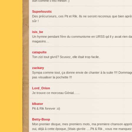
ouh comme c'est minion :)
Superloustic
Des précurseurs, ces Pit et Rik. Ils ne seront reconnus que bien aprè
sûr !
isis_be
Un hymne pendant l'ère du communisme en URSS qd il y avait rien da
magasins…
catapulte
Ton zizi tout givré? Scusez, elle était trop facile.
zackary
Sympa comme tout, ça donne envie de chanter à la suite !!!! Dommag
pas visualiser la pochette !!!
Lord_Orion
Je trouve ce morceau Génial……
klbator
Pit & Rik forever :o)
Betty-Boop
Mon premier disque, mes premiers mots, ma premiere chanson appris
oui, déjà à cette époque, j'étais givrée ….Pit & Rik , vous me manqu