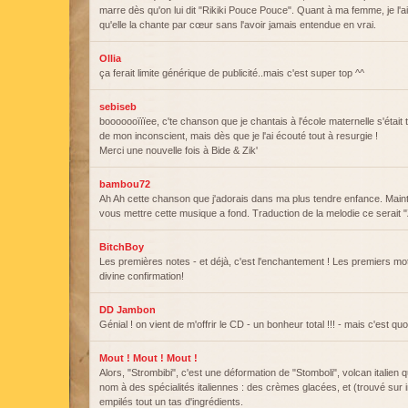
marre dès qu'on lui dit "Rikiki Pouce Pouce". Quant à ma femme, je l'
qu'elle la chante par cœur sans l'avoir jamais entendue en vrai.
Ollia
ça ferait limite générique de publicité..mais c'est super top ^^
sebiseb
booooooïïïee, c'te chanson que je chantais à l'école maternelle s'était
de mon inconscient, mais dès que je l'ai écouté tout à resurgie !
Merci une nouvelle fois à Bide & Zik'
bambou72
Ah Ah cette chanson que j'adorais dans ma plus tendre enfance. Main
vous mettre cette musique a fond. Traduction de la melodie ce serai
BitchBoy
Les premières notes - et déjà, c'est l'enchantement ! Les premiers mots
divine confirmation!
DD Jambon
Génial ! on vient de m'offrir le CD - un bonheur total !!! - mais c'est qu
Mout ! Mout ! Mout !
Alors, "Strombibi", c'est une déformation de "Stomboli", volcan italien 
nom à des spécialités italiennes : des crèmes glacées, et (trouvé sur 
empilés tout un tas d'ingrédients.