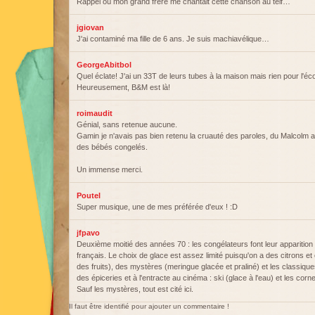
Rappel où mon grand frère me chantait cette chanson au telf…
jgiovan
J'ai contaminé ma fille de 6 ans. Je suis machiavélique…
GeorgeAbitbol
Quel éclate! J'ai un 33T de leurs tubes à la maison mais rien pour l'éco
Heureusement, B&M est là!
roimaudit
Génial, sans retenue aucune.
Gamin je n'avais pas bien retenu la cruauté des paroles, du Malcolm 
des bébés congelés.
Un immense merci.
Poutel
Super musique, une de mes préférée d'eux ! :D
jfpavo
Deuxième moitié des années 70 : les congélateurs font leur apparition
français. Le choix de glace est assez limité puisqu'on a des citrons e
des fruits), des mystères (meringue glacée et praliné) et les classiqu
des épiceries et à l'entracte au cinéma : ski (glace à l'eau) et les corn
Sauf les mystères, tout est cité ici.
Il faut être identifié pour ajouter un commentaire !