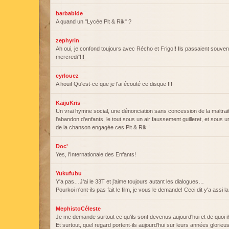
barbabide
A quand un "Lycée Pit & Rik" ?
zephyrin
Ah oui, je confond toujours avec Récho et Frigo!! Ils passaient souven
mercredi"!!!
cyrlouez
A houi! Qu'est-ce que je l'ai écouté ce disque !!!
KaijuKris
Un vrai hymne social, une dénonciation sans concession de la maltrai
l'abandon d'enfants, le tout sous un air faussement guilleret, et sous
de la chanson engagée ces Pit & Rik !
Doc'
Yes, l'Internationale des Enfants!
Yukufubu
Y'a pas…J'ai le 33T et j'aime toujours autant les dialogues…
Pourkoi n'ont-ils pas fait le film, je vous le demande! Ceci dit y'a assi l
MephistoCéleste
Je me demande surtout ce qu'ils sont devenus aujourd'hui et de quoi il
Et surtout, quel regard portent-ils aujourd'hui sur leurs années glorieu