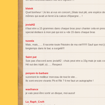
blatek
Quel bonheur ! Je les ai vus en concert, j'étais tout piti, une espèce de
mômes qui avait un livret à la caisse d'épargne… !
jovial42
il faut etre a 15 grammes dans chaque bras pour chanter cela en pre
special dediace à mon pat qui est a +de 15 dans chaque bras
tuxeda
Mais, mais,….. Il raconte toute l'histoire de ma vie!!!!!!!! Sauf que moi j
longtemps dans le bac a surgelé!!!
Saint pat
Suis pas d'accord avec jovial42 : chuis peut etre a 15g mais je sais co
Hé oui des triplé ;o)….. Respect
penpen-le-barbare
surement le meilleur morceau de tout le site…
Ils sont encore vivants Pit et Rik ? il me faut un autographe !
waxfrance
je vais peut-être sortir un disque, moi aussi!
La_Raph_Croft