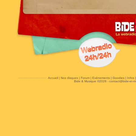
Accueil
|
Nos disques
|
Forum
|
Evénements
|
Goodies
|
Infos
Bide & Musique ©2026 -
contact@bide-et-m