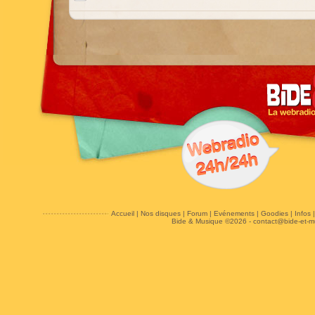
Accueil
|
Nos disques
|
Forum
|
Evénements
|
Goodies
|
Infos
Bide & Musique ©2026 -
contact@bide-et-m