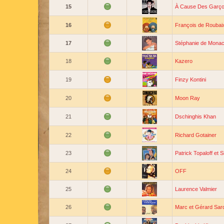
15
À Cause Des Garç
16
François de Roubai
17
Stéphanie de Mona
18
Kazero
19
Finzy Kontini
20
Moon Ray
21
Dschinghis Khan
22
Richard Gotainer
23
Patrick Topaloff et 
24
OFF
25
Laurence Valmier
26
Marc et Gérard Sar