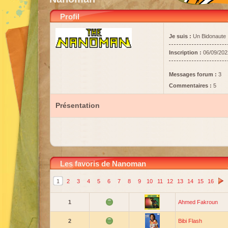
Profil
Je suis :
Un Bidonaute
Inscription :
06/09/202
Messages forum :
3
Commentaires :
5
Présentation
Les favoris de Nanoman
1
2
3
4
5
6
7
8
9
10
11
12
13
14
15
16
1
Ahmed Fakroun
2
Bibi Flash