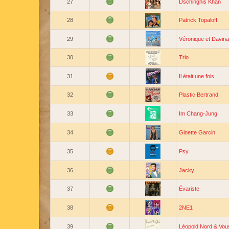
27
Dschinghis Khan
28
Patrick Topaloff
29
Véronique et Davina
30
Trio
31
Il était une fois
32
Plastic Bertrand
33
Im Chang-Jung
34
Ginette Garcin
35
Psy
36
Jacky
37
Évariste
38
2NE1
39
Léopold Nord & Vou