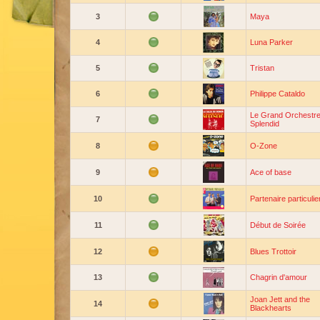
3
Maya
4
Luna Parker
5
Tristan
6
Philippe Cataldo
Le Grand Orchestre
7
Splendid
8
O-Zone
9
Ace of base
10
Partenaire particulie
11
Début de Soirée
12
Blues Trottoir
13
Chagrin d'amour
Joan Jett and the
14
Blackhearts