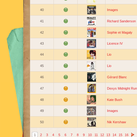
40
Images
41
Richard Sanderson
42
Sophie et Magaly
43
Licence IV
44
Lio
45
Lio
46
Gérard Blanc
47
Dexys Midnight Ru
48
Kate Bush
49
Images
50
Nik Kershaw
1
2
3
4
5
6
7
8
9
10
11
12
13
14
15
16