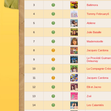
3
Baltimora
4
Tommy February6
5
Abilene
6
Julie Bataille
7
Mademoiselle
8
Jacques Cardona
Le Procédé Guimar
9
Delaunay
10
La Compagnie Créo
11
Jacques Cardona
12
Elli et Jacno
13
Zoé
14
Les Calamités