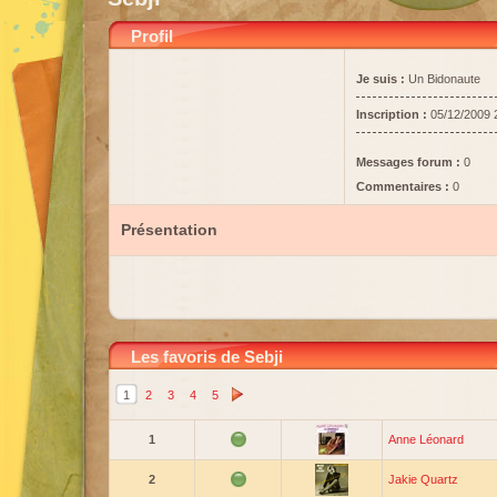
Profil
Je suis :
Un Bidonaute
Inscription :
05/12/2009 
Messages forum :
0
Commentaires :
0
Présentation
Les favoris de Sebji
1
2
3
4
5
1
Anne Léonard
2
Jakie Quartz