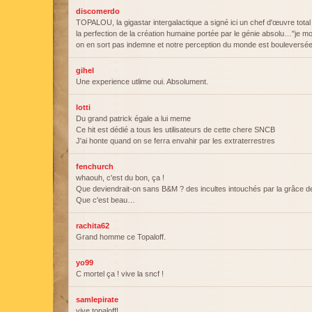
discomerdo
TOPALOU, la gigastar intergalactique a signé ici un chef d'œuvre total
la perfection de la création humaine portée par le génie absolu…"je mon
on en sort pas indemne et notre perception du monde est bouleversé
gihel
Une experience utlime oui. Absolument.
lotti
Du grand patrick égale a lui meme
Ce hit est dédié a tous les utilisateurs de cette chere SNCB
J'ai honte quand on se ferra envahir par les extraterrestres
fenchurch
whaouh, c'est du bon, ça !
Que deviendrait-on sans B&M ? des incultes intouchés par la grâce de
Que c'est beau…
rachita62
Grand homme ce Topaloff.
yo99
C mortel ça ! vive la sncf !
samlepirate
vive topaloff!