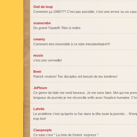
Oeil de loup
Comment ça 1996??? C'est pas possible, c'est une erreur ou un ca
scaracrabe
Du grand Topaloff. Rien à redire.
creamy
Comment etre insensible à ce tube interplanétaire!!!!
musix
c'est une vermeille!
Brett
Patrick reviens! Tes disciples ont besoin de tes lumières!
JePleure
Ce genre de bide me rend heureux. Je me sens bien. Moi qui me prend
longueur de journée je me réconcilie enfin avec l'espèce humaine. C'
Lafolle
Le problème c'est qu'après tu l'as dans la tête toute la journée… N'e
trop fort!
Ciaopeople
Ce tube c'est " La rime de l'orient -express ".