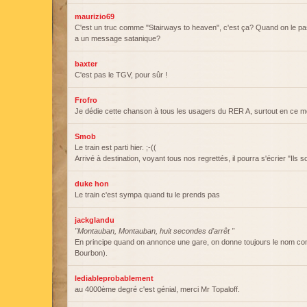
maurizio69
C'est un truc comme "Stairways to heaven", c'est ça? Quand on le pass
a un message satanique?
baxter
C'est pas le TGV, pour sûr !
Frofro
Je dédie cette chanson à tous les usagers du RER A, surtout en ce 
Smob
Le train est parti hier. ;-((
Arrivé à destination, voyant tous nos regrettés, il pourra s'écrier "Ils so
duke hon
Le train c'est sympa quand tu le prends pas
jackglandu
"Montauban, Montauban, huit secondes d'arrêt "
En principe quand on annonce une gare, on donne toujours le nom com
Bourbon).
lediableprobablement
au 4000ème degré c'est génial, merci Mr Topaloff.