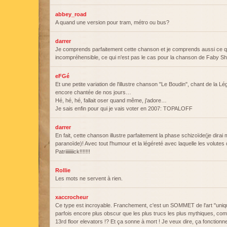
abbey_road
A quand une version pour tram, métro ou bus?
darrer
Je comprends parfaitement cette chanson et je comprends aussi ce qu
incompréhensible, ce qui n'est pas le cas pour la chanson de Faby 
eFGé
Et une petite variation de l'illustre chanson "Le Boudin", chant de la L
encore chantée de nos jours…
Hé, hé, hé, fallait oser quand même, j'adore…
Je sais enfin pour qui je vais voter en 2007: TOPALOFF
darrer
En fait, cette chanson illustre parfaitement la phase schizoïde(je dira
paranoïde)! Avec tout l'humour et la légéreté avec laquelle les volutes 
Patriiiiiiiick!!!!!!!
Rollie
Les mots ne servent à rien.
xaccrocheur
Ce type est incroyable. Franchement, c'est un SOMMET de l'art "uniqu
parfois encore plus obscur que les plus trucs les plus mythiques, com
13rd floor elevators !? Et ça sonne à mort ! Je veux dire, ça foncti