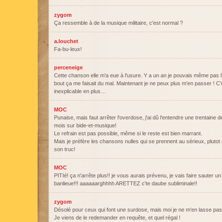
zygom
Ça ressemble à de la musique militaire, c'est normal ?
a.louchet
Fa-bu-leux!
perceneige
Cette chanson elle m'a eue à l'usure. Y a un an je pouvais même pas l
bout ça me faisait du mal. Maintenant je ne peux plus m'en passer ! 
inexplicable en plus…
MOC
Punaise, mais faut arrêter l'overdose, j'ai dû l'entendre une trentaine d
mois sur bide-et-musique!
Le refrain est pas possible, même si le reste est bien marrant.
Mais je préfère les chansons nulles qui se prennent au sérieux, plut
son truc!
MOC
PITIé! ça n'arrête plus!! je vous aurais prévenu, je vais faire sauter un
banlieue!!! aaaaaarghhhh ARETTEZ c'te daube subliminale!!
zygom
Désolé pour ceux qui font une surdose, mais moi je ne m'en lasse pas
Je viens de le redemander en requête, et quel régal !