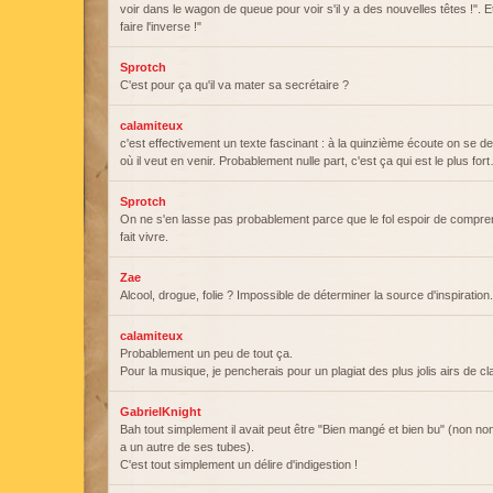
voir dans le wagon de queue pour voir s'il y a des nouvelles têtes !". E
faire l'inverse !"
Sprotch
C'est pour ça qu'il va mater sa secrétaire ?
calamiteux
c'est effectivement un texte fascinant : à la quinzième écoute on se 
où il veut en venir. Probablement nulle part, c'est ça qui est le plus for
Sprotch
On ne s'en lasse pas probablement parce que le fol espoir de compre
fait vivre.
Zae
Alcool, drogue, folie ? Impossible de déterminer la source d'inspiration.
calamiteux
Probablement un peu de tout ça.
Pour la musique, je pencherais pour un plagiat des plus jolis airs de c
GabrielKnight
Bah tout simplement il avait peut être "Bien mangé et bien bu" (non no
a un autre de ses tubes).
C'est tout simplement un délire d'indigestion !