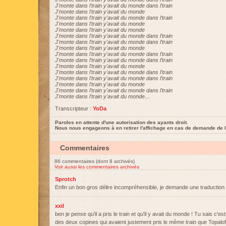
J'monte dans l'train y'avait du monde dans l'train
J'monte dans l'train y'avait du monde
J'monte dans l'train y'avait du monde dans l'train
J'monte dans l'train y'avait du monde
J'monte dans l'train y'avait du monde
J'monte dans l'train y'avait du monde dans l'train
J'monte dans l'train y'avait du monde dans l'train
J'monte dans l'train y'avait du monde
J'monte dans l'train y'avait du monde dans l'train
J'monte dans l'train y'avait du monde dans l'train
J'monte dans l'train y'avait du monde
J'monte dans l'train y'avait du monde dans l'train
J'monte dans l'train y'avait du monde dans l'train
J'monte dans l'train y'avait du monde
J'monte dans l'train y'avait du monde dans l'train
J'monte dans l'train y'avait du monde…
Transcripteur :
YoDa
Paroles en attente d'une autorisation des ayants droit.
Nous nous engageons à en retirer l'affichage en cas de demande de l
Commentaires
86 commentaires (dont 8 archivés)
Voir aussi les commentaires archivés
Sprotch
Enfin un bon gros délire incompréhensible, je demande une traduction of
xxil
ben je pense qu'il a pris le train et qu'il y avait du monde ! Tu sais c'es
des deux copines qui avaient justement pris le même train que Topaloff ce