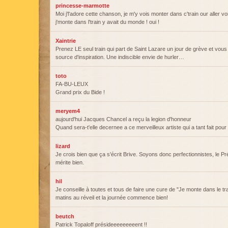
princesse-marmotte
Moi j'l'adore cette chanson, je m'y vois monter dans c'train our aller voi
j'monte dans l'train y avait du monde ! oui !
Xaintrie
Prenez LE seul train qui part de Saint Lazare un jour de grève et vo
source d'inspiration. Une indiscible envie de hurler…
toto
FA-BU-LEUX
Grand prix du Bide !
meryem4
aujourd'hui Jacques Chancel a reçu la legion d'honneur
Quand sera-t'elle decernee a ce merveilleux artiste qui a tant fait pou
lizard
Je crois bien que ça s'écrit Brive. Soyons donc perfectionnistes, le Pré
mérite bien.
hil
Je conseille à toutes et tous de faire une cure de "Je monte dans le tra
matins au réveil et la journée commence bien!
beutch
Patrick Topaloff présideeeeeeeeent !!