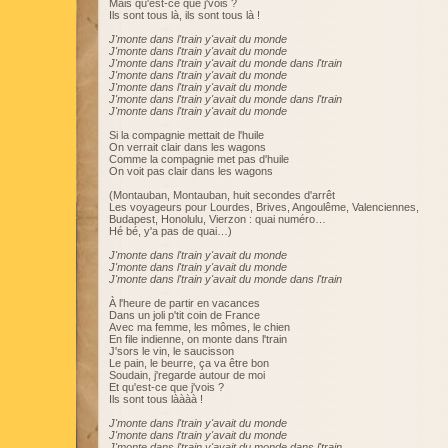
Mais qu'est-ce que j'vois ?
Ils sont tous là, ils sont tous là !
J'monte dans l'train y'avait du monde
J'monte dans l'train y'avait du monde
J'monte dans l'train y'avait du monde dans l'train
J'monte dans l'train y'avait du monde
J'monte dans l'train y'avait du monde
J'monte dans l'train y'avait du monde dans l'train
J'monte dans l'train y'avait du monde
Si la compagnie mettait de l'huile
On verrait clair dans les wagons
Comme la compagnie met pas d'huile
On voit pas clair dans les wagons
(Montauban, Montauban, huit secondes d'arrêt
Les voyageurs pour Lourdes, Brives, Angoulême, Valenciennes,
Budapest, Honolulu, Vierzon : quai numéro…
Hé bé, y'a pas de quai…)
J'monte dans l'train y'avait du monde
J'monte dans l'train y'avait du monde
J'monte dans l'train y'avait du monde dans l'train
À l'heure de partir en vacances
Dans un joli p'tit coin de France
Avec ma femme, les mômes, le chien
En file indienne, on monte dans l'train
J'sors le vin, le saucisson
Le pain, le beurre, ça va être bon
Soudain, j'regarde autour de moi
Et qu'est-ce que j'vois ?
Ils sont tous làààà !
J'monte dans l'train y'avait du monde
J'monte dans l'train y'avait du monde
J'monte dans l'train y'avait du monde dans l'train