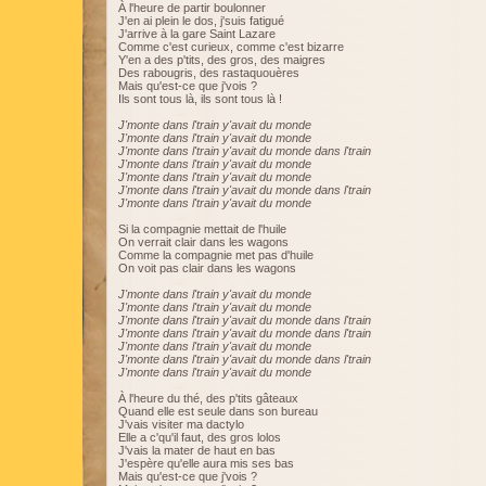
À l'heure de partir boulonner
J'en ai plein le dos, j'suis fatigué
J'arrive à la gare Saint Lazare
Comme c'est curieux, comme c'est bizarre
Y'en a des p'tits, des gros, des maigres
Des rabougris, des rastaquouères
Mais qu'est-ce que j'vois ?
Ils sont tous là, ils sont tous là !
J'monte dans l'train y'avait du monde
J'monte dans l'train y'avait du monde
J'monte dans l'train y'avait du monde dans l'train
J'monte dans l'train y'avait du monde
J'monte dans l'train y'avait du monde
J'monte dans l'train y'avait du monde dans l'train
J'monte dans l'train y'avait du monde
Si la compagnie mettait de l'huile
On verrait clair dans les wagons
Comme la compagnie met pas d'huile
On voit pas clair dans les wagons
J'monte dans l'train y'avait du monde
J'monte dans l'train y'avait du monde
J'monte dans l'train y'avait du monde dans l'train
J'monte dans l'train y'avait du monde dans l'train
J'monte dans l'train y'avait du monde
J'monte dans l'train y'avait du monde dans l'train
J'monte dans l'train y'avait du monde
À l'heure du thé, des p'tits gâteaux
Quand elle est seule dans son bureau
J'vais visiter ma dactylo
Elle a c'qu'il faut, des gros lolos
J'vais la mater de haut en bas
J'espère qu'elle aura mis ses bas
Mais qu'est-ce que j'vois ?