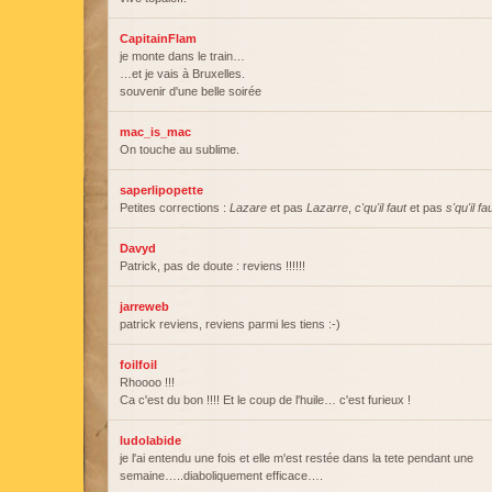
CapitainFlam
je monte dans le train…
…et je vais à Bruxelles.
souvenir d'une belle soirée
mac_is_mac
On touche au sublime.
saperlipopette
Petites corrections :
Lazare
et pas
Lazarre
,
c'qu'il faut
et pas
s'qu'il fa
Davyd
Patrick, pas de doute : reviens !!!!!!
jarreweb
patrick reviens, reviens parmi les tiens :-)
foilfoil
Rhoooo !!!
Ca c'est du bon !!!! Et le coup de l'huile… c'est furieux !
ludolabide
je l'ai entendu une fois et elle m'est restée dans la tete pendant une
semaine…..diaboliquement efficace….