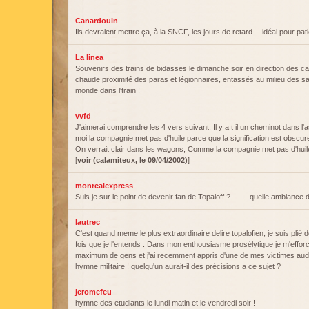
Canardouin
Ils devraient mettre ça, à la SNCF, les jours de retard… idéal pour pati
La linea
Souvenirs des trains de bidasses le dimanche soir en direction des
chaude proximité des paras et légionnaires, entassés au milieu des sac
monde dans l'train !
vvfd
J'aimerai comprendre les 4 vers suivant. Il y a t il un cheminot dans l
moi la compagnie met pas d'huile parce que la signification est obscure
On verrait clair dans les wagons; Comme la compagnie met pas d'huile
[
voir (calamiteux, le 09/04/2002)
]
monrealexpress
Suis je sur le point de devenir fan de Topaloff ?……. quelle ambiance 
lautrec
C'est quand meme le plus extraordinaire delire topalofien, je suis plié 
fois que je l'entends . Dans mon enthousiasme prosélytique je m'efforc
maximum de gens et j'ai recemment appris d'une de mes victimes audit
hymne militaire ! quelqu'un aurait-il des précisions a ce sujet ?
jeromefeu
hymne des etudiants le lundi matin et le vendredi soir !