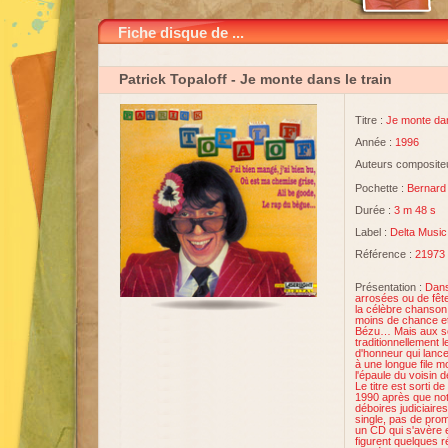
Fiche disque de ...
Patrick Topaloff
- Je monte dans le train
Titre :
Je monte dan
Année :
1996
Auteurs compositeu
Pochette :
Bernard
Durée :
3 m 48 s
Label :
Delta Music
Référence :
21973
Présentation :
Dans
arrosées ou de fête
la célèbre chanson 
moins de chance et 
Bézu… Mais aux so
traditionnellement l
d'honneur qui lance 
à une longue file 
l'épaule du voisin 
Le titre est sorti 
1990 après que not
déboires judiciaire
single, pas de prom
un CD qui s'avère e
figurent quelques r