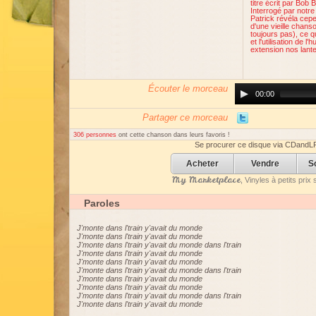
titre écrit par Bob 
Interrogé par notr
Patrick révéla cepe
d'une vieille chanso
toujours pas), ce q
et l'utilisation de l'
extension nos lant
Écouter le morceau
Audio
00:00
Player
Partager ce morceau
306 personnes
ont cette chanson dans leurs favoris !
Se procurer ce disque via CDandL
Acheter
Vendre
S
My Marketplace
, Vinyles à petits pri
Paroles
J'monte dans l'train y'avait du monde
J'monte dans l'train y'avait du monde
J'monte dans l'train y'avait du monde dans l'train
J'monte dans l'train y'avait du monde
J'monte dans l'train y'avait du monde
J'monte dans l'train y'avait du monde dans l'train
J'monte dans l'train y'avait du monde
J'monte dans l'train y'avait du monde
J'monte dans l'train y'avait du monde dans l'train
J'monte dans l'train y'avait du monde