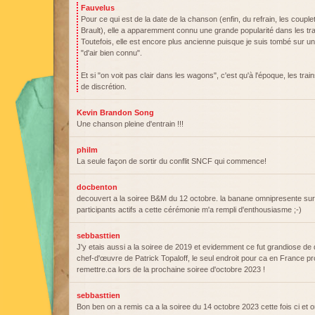
Fauvelus
Pour ce qui est de la date de la chanson (enfin, du refrain, les coupl
Brault), elle a apparemment connu une grande popularité dans les tr
Toutefois, elle est encore plus ancienne puisque je suis tombé sur un
"d'air bien connu".
Et si "on voit pas clair dans les wagons", c'est qu'à l'époque, les train
de discrétion.
Kevin Brandon Song
Une chanson pleine d'entrain !!!
philm
La seule façon de sortir du conflit SNCF qui commence!
docbenton
decouvert a la soiree B&M du 12 octobre. la banane omnipresente sur
participants actifs a cette cérémonie m'a rempli d'enthousiasme ;-)
sebbasttien
J'y etais aussi a la soiree de 2019 et evidemment ce fut grandiose de
chef-d'œuvre de Patrick Topaloff, le seul endroit pour ca en France pro
remettre.ca lors de la prochaine soiree d'octobre 2023 !
sebbasttien
Bon ben on a remis ca a la soiree du 14 octobre 2023 cette fois ci et o