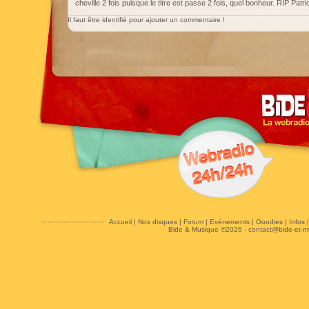
cheville 2 fois puisque le titre est passe 2 fois, quel bonheur. RIP Patri
Il faut être identifié pour ajouter un commentaire !
Accueil
|
Nos disques
|
Forum
|
Evénements
|
Goodies
|
Infos
Bide & Musique ©2026 -
contact@bide-et-m