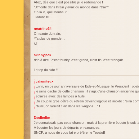
Allez, dès que c'est possible je le redemande !
"J'monte dans l'train y'avait du monde dans l'train"
Oh la la, quel bonheur !
J'adore !!!!!
neutrino34
On saute du train,
Y'a plus de monde…
lol
skinnyjack
rien à dire : c'est founky, c'est grand, c'est fin, c'est français.
Le top du bide !!!!
calamiteux
Enfin, en ce jour anniversaire de Bide-et-Musique, le Président Topal
le sens caché de cette chanson : il s'agit d'une chanson ancienne qu
éclairés avec des lampes à huile.
Du coup le gros délire du refrain devient logique et limpide : "si la c
l'huile, on verrait clair dans les wagons…" !
Decibelfm
Je connaissais pas cette chanson, mais à la première écoute je suis 
A écouter les jours de départs en vacances.
SNCF: à nous de vous faire préfèrer le Topaloff