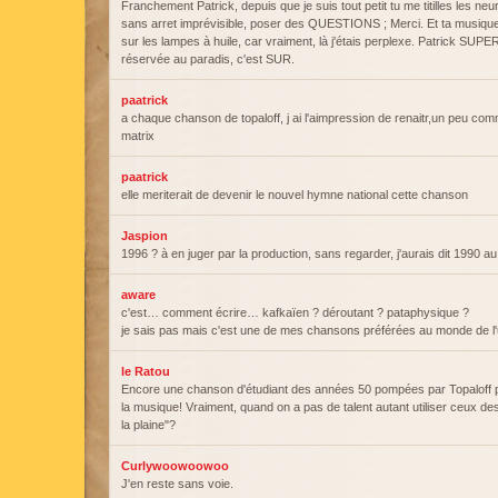
Franchement Patrick, depuis que je suis tout petit tu me titilles les neu
sans arret imprévisible, poser des QUESTIONS ; Merci. Et ta musique 
sur les lampes à huile, car vraiment, là j'étais perplexe. Patrick SU
réservée au paradis, c'est SUR.
paatrick
a chaque chanson de topaloff, j ai l'aimpression de renaitr,un peu co
matrix
paatrick
elle meriterait de devenir le nouvel hymne national cette chanson
Jaspion
1996 ? à en juger par la production, sans regarder, j'aurais dit 1990 au
aware
c'est… comment écrire… kafkaïen ? déroutant ? pataphysique ?
je sais pas mais c'est une de mes chansons préférées au monde de l'u
le Ratou
Encore une chanson d'étudiant des années 50 pompées par Topaloff p
la musique! Vraiment, quand on a pas de talent autant utiliser ceux de
la plaine"?
Curlywoowoowoo
J'en reste sans voie.