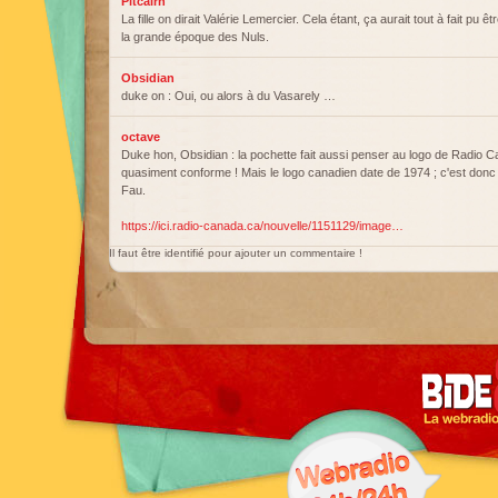
Pitcairn
La fille on dirait Valérie Lemercier. Cela étant, ça aurait tout à fait pu ê
la grande époque des Nuls.
Obsidian
duke on : Oui, ou alors à du Vasarely …
octave
Duke hon, Obsidian : la pochette fait aussi penser au logo de Radio C
quasiment conforme ! Mais le logo canadien date de 1974 ; c'est donc
Fau.
https://ici.radio-canada.ca/nouvelle/1151129/image…
Il faut être identifié pour ajouter un commentaire !