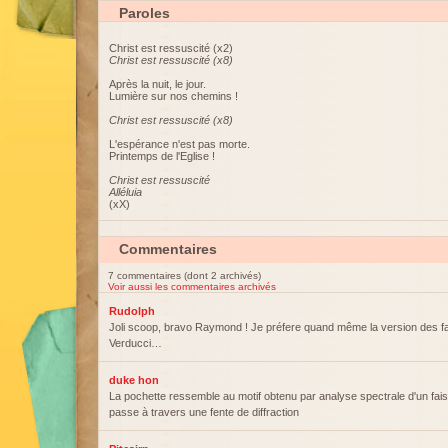
Paroles
Christ est ressuscité (x2)
Christ est ressuscité (x8)
Après la nuit, le jour.
Lumière sur nos chemins !
Christ est ressuscité (x8)
L'espérance n'est pas morte.
Printemps de l'Eglise !
Christ est ressuscité
Alléluia
(xX)
Commentaires
7 commentaires (dont 2 archivés)
Voir aussi les commentaires archivés
Rudolph
Joli scoop, bravo Raymond ! Je préfere quand même la version des fa
Verducci…
duke hon
La pochette ressemble au motif obtenu par analyse spectrale d'un fai
passe à travers une fente de diffraction