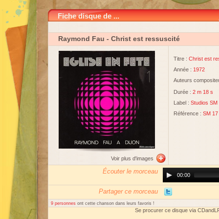
Fiche disque de ...
Raymond Fau
- Christ est ressuscité
Titre :
Christ est r
Année :
1972
Auteurs compositeu
Durée :
2 m 18 s
Label :
Studios SM
Référence :
SM 17 
Voir plus d'images
Écouter le morceau
Audio
00:00
Player
Partager ce morceau
9 personnes
ont cette chanson dans leurs favoris !
Se procurer ce disque via CDandL