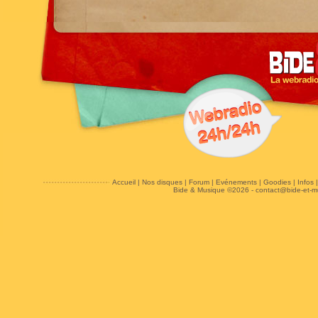
Accueil
|
Nos disques
|
Forum
|
Evénements
|
Goodies
|
Infos
Bide & Musique ©2026 -
contact@bide-et-m