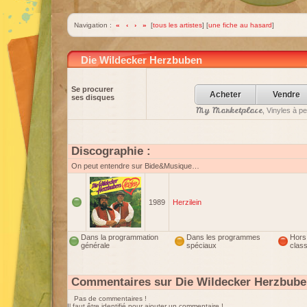
Navigation :
«
‹
›
»
[
tous les artistes
] [
une fiche au hasard
]
Die Wildecker Herzbuben
Se procurer
Acheter
Vendre
ses disques
My Marketplace
, Vinyles à p
Discographie :
On peut entendre sur Bide&Musique…
1989
Herzilein
Dans la programmation
Dans les programmes
Hors
générale
spéciaux
clas
Commentaires sur Die Wildecker Herzbub
Pas de commentaires !
Il faut être identifié pour ajouter un commentaire !