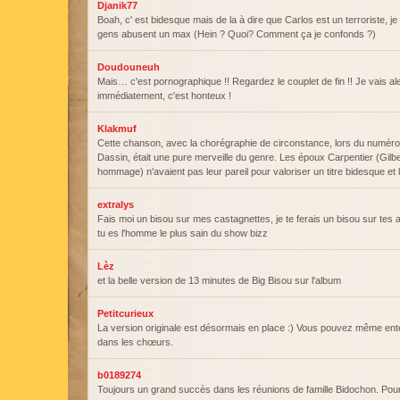
Djanik77
Boah, c' est bidesque mais de la à dire que Carlos est un terroriste, je
gens abusent un max (Hein ? Quoi? Comment ça je confonds ?)
Doudouneuh
Mais… c'est pornographique !! Regardez le couplet de fin !! Je vais al
immédiatement, c'est honteux !
Klakmuf
Cette chanson, avec la chorégraphie de circonstance, lors du numér
Dassin, était une pure merveille du genre. Les époux Carpentier (Gilber
hommage) n'avaient pas leur pareil pour valoriser un titre bidesque et l'
extralys
Fais moi un bisou sur mes castagnettes, je te ferais un bisou sur te
tu es l'homme le plus sain du show bizz
Lèz
et la belle version de 13 minutes de Big Bisou sur l'album
Petitcurieux
La version originale est désormais en place :) Vous pouvez même en
dans les chœurs.
b0189274
Toujours un grand succès dans les réunions de famille Bidochon. Pour