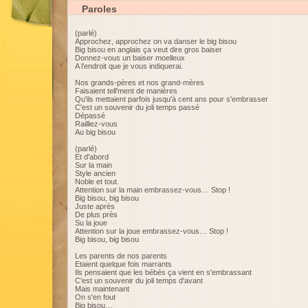
Paroles
(parlé)
Approchez, approchez on va danser le big bisou
Big bisou en anglais ça veut dire gros baiser
Donnez-vous un baiser moelleux
A l'endroit que je vous indiquerai.
Nos grands-pères et nos grand-mères
Faisaient tell'ment de manières
Qu'ils mettaient parfois jusqu'à cent ans pour s'embrasser
C'est un souvenir du joli temps passé
Dépassé
Railliez-vous
Au big bisou
(parlé)
Et d'abord
Sur la main
Style ancien
Noble et tout.
Attention sur la main embrassez-vous… Stop !
Big bisou, big bisou
Juste après
De plus près
Su la joue
Attention sur la joue embrassez-vous… Stop !
Big bisou, big bisou
Les parents de nos parents
Etaient quelque fois marrants
Ils pensaient que les bébés ça vient en s'embrassant
C'est un souvenir du joli temps d'avant
Mais maintenant
On s'en fout
Big bisou…