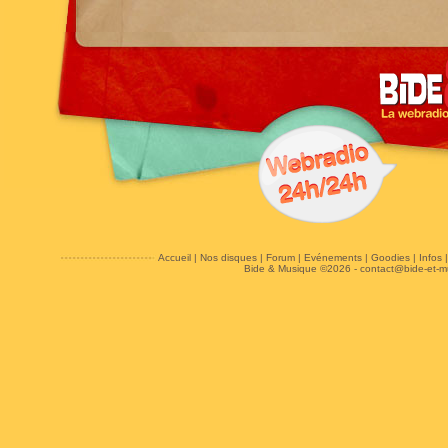
Accueil
|
Nos disques
|
Forum
|
Evénements
|
Goodies
|
Infos
Bide & Musique ©2026 -
contact@bide-et-m