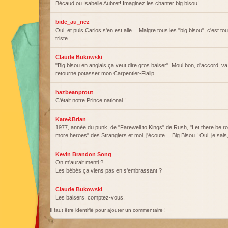
Bécaud ou Isabelle Aubret! Imaginez les chanter big bisou!
bide_au_nez
Oui, et puis Carlos s'en est alle… Malgre tous les "big bisou", c'est t
triste…
Claude Bukowski
"Big bisou en anglais ça veut dire gros baiser". Moui bon, d'accord, va f
retourne potasser mon Carpentier-Fialip…
hazbeanprout
C'était notre Prince national !
Kate&Brian
1977, année du punk, de "Farewell to Kings" de Rush, "Let there be 
more heroes" des Stranglers et moi, j'écoute… Big Bisou ! Oui, je sai
Kevin Brandon Song
On m'aurait menti ?
Les bébés ça viens pas en s'embrassant ?
Claude Bukowski
Les baisers, comptez-vous.
Il faut être identifié pour ajouter un commentaire !