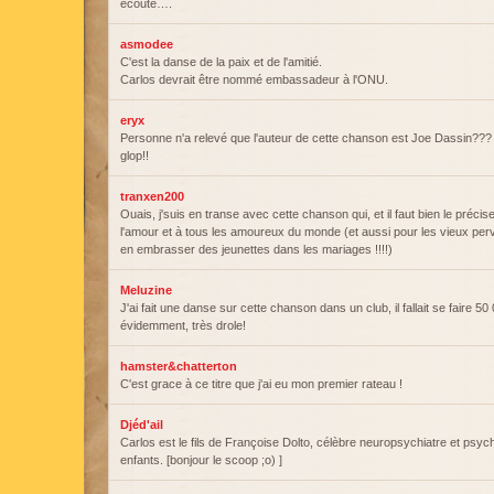
écoute….
asmodee
C'est la danse de la paix et de l'amitié.
Carlos devrait être nommé embassadeur à l'ONU.
eryx
Personne n'a relevé que l'auteur de cette chanson est Joe Dassin??? C
glop!!
tranxen200
Ouais, j'suis en transe avec cette chanson qui, et il faut bien le préci
l'amour et à tous les amoureux du monde (et aussi pour les vieux per
en embrasser des jeunettes dans les mariages !!!!)
Meluzine
J'ai fait une danse sur cette chanson dans un club, il fallait se faire 5
évidemment, très drole!
hamster&chatterton
C'est grace à ce titre que j'ai eu mon premier rateau !
Djéd'ail
Carlos est le fils de Françoise Dolto, célèbre neuropsychiatre et psyc
enfants. [bonjour le scoop ;o) ]