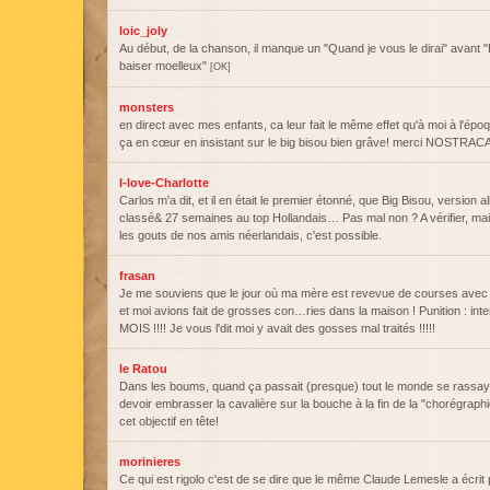
loic_joly
Au début, de la chanson, il manque un "Quand je vous le dirai" avant
baiser moelleux"
[OK]
monsters
en direct avec mes enfants, ca leur fait le même effet qu'à moi à l'ép
ça en cœur en insistant sur le big bisou bien grâve! merci NOSTRA
I-love-Charlotte
Carlos m'a dit, et il en était le premier étonné, que Big Bisou, version a
classé& 27 semaines au top Hollandais… Pas mal non ? A vérifier, mais
les gouts de nos amis néerlandais, c'est possible.
frasan
Je me souviens que le jour où ma mère est revevue de courses avec
et moi avions fait de grosses con…ries dans la maison ! Punition : inte
MOIS !!!! Je vous l'dit moi y avait des gosses mal traités !!!!!
le Ratou
Dans les boums, quand ça passait (presque) tout le monde se rassay
devoir embrasser la cavalière sur la bouche à la fin de la "chorégraphi
cet objectif en tête!
morinieres
Ce qui est rigolo c'est de se dire que le même Claude Lemesle a écrit