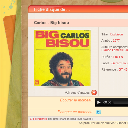
Fiche disque de ...
Carlos
- Big bisou
Titre :
Big bisou
Année :
1977
Auteurs compositeu
Claude Lemesle
,
J
Durée :
4 m 1 s
Label :
Gérard Tour
Référence :
GT 46
Voir plus d'images
Écouter le morceau
Audio
00:00
Player
Partager ce morceau
376 personnes
ont cette chanson dans leurs favoris !
Se procurer ce disque via CDandL