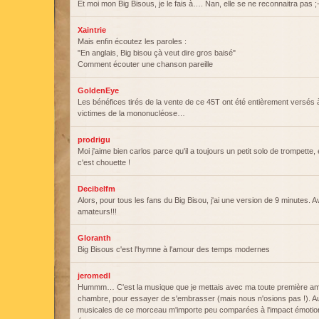
Et moi mon Big Bisous, je le fais à…. Nan, elle se ne reconnaitra pas ;-
Xaintrie
Mais enfin écoutez les paroles :
"En anglais, Big bisou çà veut dire gros baisé"
Comment écouter une chanson pareille
GoldenEye
Les bénéfices tirés de la vente de ce 45T ont été entièrement versés à
victimes de la mononucléose…
prodrigu
Moi j'aime bien carlos parce qu'il a toujours un petit solo de trompette, 
c'est chouette !
Decibelfm
Alors, pour tous les fans du Big Bisou, j'ai une version de 9 minutes. A
amateurs!!!
Gloranth
Big Bisous c'est l'hymne à l'amour des temps modernes
jeromedl
Hummm… C'est la musique que je mettais avec ma toute première a
chambre, pour essayer de s'embrasser (mais nous n'osions pas !). Aut
musicales de ce morceau m'importe peu comparées à l'impact émotionn