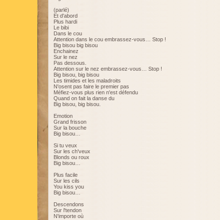
(parlé)
Et d'abord
Plus hardi
Le bibi
Dans le cou
Attention dans le cou embrassez-vous… Stop !
Big bisou big bisou
Enchainez
Sur le nez
Pas dessous.
Attention sur le nez embrassez-vous… Stop !
Big bisou, big bisou
Les timides et les maladroits
N'osent pas faire le premier pas
Méfiez-vous plus rien n'est défendu
Quand on fait la danse du
Big bisou, big bisou.
Emotion
Grand frisson
Sur la bouche
Big bisou…
Si tu veux
Sur les ch'veux
Blonds ou roux
Big bisou…
Plus facile
Sur les cils
You kiss you
Big bisou…
Descendons
Sur l'tendon
N'importe où