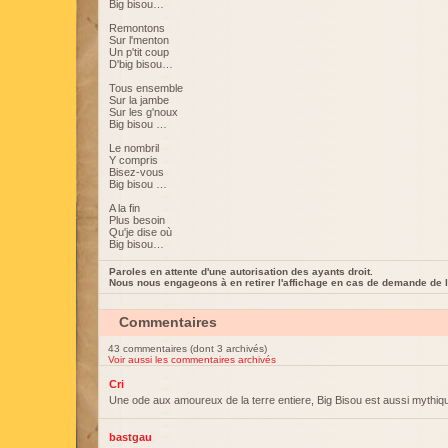
Big bisou…
Remontons
Sur l'menton
Un p'tit coup
D'big bisou…
Tous ensemble
Sur la jambe
Sur les g'noux
Big bisou …
Le nombril
Y compris
Bisez-vous
Big bisou …
A la fin
Plus besoin
Qu'je dise où
Big bisou…
Paroles en attente d'une autorisation des ayants droit.
Nous nous engageons à en retirer l'affichage en cas de demande de l
Commentaires
43 commentaires (dont 3 archivés)
Voir aussi les commentaires archivés
Cri
Une ode aux amoureux de la terre entiere, Big Bisou est aussi mythi
bastgau