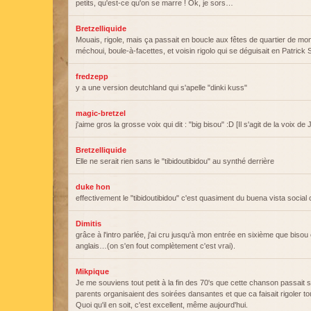
petits, qu'est-ce qu'on se marre ! Ok, je sors…
Bretzelliquide
Mouais, rigole, mais ça passait en boucle aux fêtes de quartier de 
méchoui, boule-à-facettes, et voisin rigolo qui se déguisait en Patrick 
fredzepp
y a une version deutchland qui s'apelle "dinki kuss"
magic-bretzel
j'aime gros la grosse voix qui dit : "big bisou" :D [Il s'agit de la voix de
Bretzelliquide
Elle ne serait rien sans le "tibidoutibidou" au synthé derrière
duke hon
effectivement le "tibidoutibidou" c'est quasiment du buena vista social 
Dimitis
grâce à l'intro parlée, j'ai cru jusqu'à mon entrée en sixième que bisou 
anglais…(on s'en fout complètement c'est vrai).
Mikpique
Je me souviens tout petit à la fin des 70's que cette chanson passait
parents organisaient des soirées dansantes et que ca faisait rigoler to
Quoi qu'il en soit, c'est excellent, même aujourd'hui.