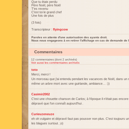
Que tu étais perdu
Père Noël, père Noël
T'es revenu
C'est toi le grand chef
Une fois de plus
(3 fois)
Transcripteur :
flyingcow
Paroles en attente d'une autorisation des ayants droit.
Nous nous engageons à en retirer l'affichage en cas de demande de l
Commentaires
12 commentaires (dont 2 archivés)
Voir aussi les commentaires archivés
toto
Merci, merci !
Un morceau que j'ai entendu pendant les vacances de Noël, dans un res
même un arbre mort avec une guirlande, ambiance… :))
Casimir2002
C'est une chouette chanson de Carlos; à l'époque il n'était pas encore l
dépravé que l'on connaît aujourd'hui .
Curieuzeneuze
eh oh vulgaire et dépravé faut pas pousser non plus. C'est toujours u
les blagues surtout. ;o)