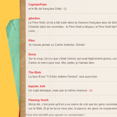
CapitainFlam
et le fils de françoise Dolto :-))
gibolino
Le Pere Noël, on lui a fait subir dans la chanson française plus de déc
Charlots dans les seventies : le Pere Noël a disparu, le Pere Noël fait
Lune, …
Pilot
Je n'avais jamais vu Carlos imberbe. Génial !
Doria
Sur le coup, j'ai cru que c'était Johnny qui avait légèrement grossi, sur
Carlos et merci pour tout. Moi, petite, je t'aimais bien.
The Blob
La face B est "Y A Des Indiens Partout", tout aussi bon.
kaptain_kirk
Un sujet identique, mais pas la même chanson :
ici
.
Flaming Youth
Moi je dis, c'est juste qu'il en a eu marre de voir que les gens revend
sur le Web. Et je ne lui en veux pas, le pauvre, les gens ne respectent 
Il faut être identifié pour ajouter un commentaire !