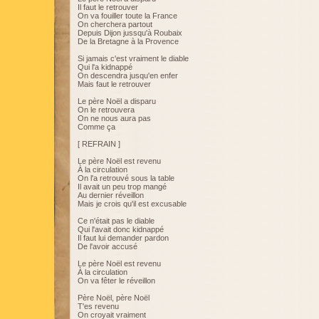
Il faut le retrouver
On va fouiller toute la France
On cherchera partout
Depuis Dijon jussqu'à Roubaix
De la Bretagne à la Provence
Si jamais c'est vraiment le diable
Qui l'a kidnappé
On descendra jusqu'en enfer
Mais faut le retrouver
Le père Noël a disparu
On le retrouvera
On ne nous aura pas
Comme ça
[ REFRAIN ]
Le père Noël est revenu
À la circulation
On l'a retrouvé sous la table
Il avait un peu trop mangé
Au dernier réveillon
Mais je crois qu'il est excusable
Ce n'était pas le diable
Qui l'avait donc kidnappé
Il faut lui demander pardon
De l'avoir accusé
Le père Noël est revenu
À la circulation
On va fêter le réveillon
Père Noël, père Noël
T'es revenu
On croyait vraiment