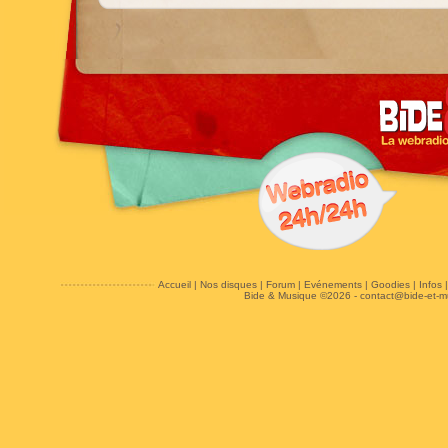
Accueil
|
Nos disques
|
Forum
|
Evénements
|
Goodies
|
Infos
Bide & Musique ©2026 -
contact@bide-et-m