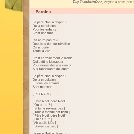
My Marketplace
, Vinyles à petits pri
Paroles
Le père Noël a disparu
De la circulation
Pour les enfants
C'est une tuile
On ne l'a pas revu
Depuis le dernier réveillon
On a fouillé
Toute la ville
C'est certainement le diable
Qui a dû le kidnapper
Pour demander une rançon
Aux fabriquants de jouets
Le père Noël a disparu
De la circulation
Et tous les enfants
Sont marrons
[ REFRAIN ]
[ Père Noël, père Noël ]
[ Où es-tu ? ]
[ Si tu ne reviens pas ]
[ Tout le monde est fichu ]
[ Père Noël, père Noël ]
[ Où es-tu ? ]
[ Ah quelle idée ]
[ D'avoir disparu ]
Le père Noël a disparu