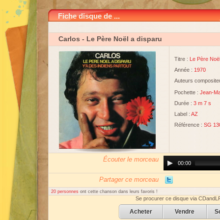
Fiche disque de ...
Carlos
- Le Père Noël a disparu
Titre :
Le Père Noël
Année :
1970
Auteurs compositeu
Pochette :
Jean-Mar
Durée :
3 m 7 s
Label :
AZ
Référence :
SG 13
Écouter le morceau
Audio
00:00
Player
Partager ce morceau
20 personnes
ont cette chanson dans leurs favoris !
Se procurer ce disque via CDandL
Acheter
Vendre
S