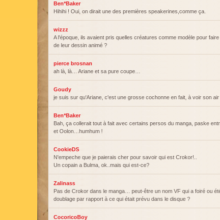
Ben*Baker
Hihihi ! Oui, on dirait une des premières speakerines,comme ça.
wizzz
A l'époque, ils avaient pris quelles créatures comme modèle pour fai
de leur dessin animé ?
pierce brosnan
ah là, là… Ariane et sa pure coupe…
Goudy
je suis sur qu'Ariane, c'est une grosse cochonne en fait, à voir son ai
Ben*Baker
Bah, ça collerait tout à fait avec certains persos du manga, paske ent
et Oolon…humhum !
CookieDS
N'empeche que je paierais cher pour savoir qui est Crokor!..
Un copain a Bulma, ok..mais qui est-ce?
Zalinass
Pas de Crokor dans le manga… peut-être un nom VF qui a foiré ou é
doublage par rapport à ce qui était prévu dans le disque ?
CocoricoBoy