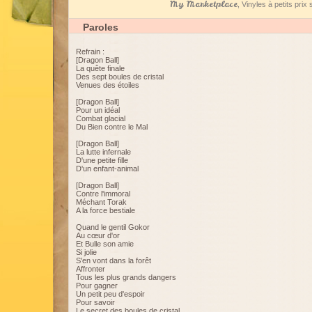
My Marketplace
, Vinyles à petits pri
Paroles
Refrain :
[Dragon Ball]
La quête finale
Des sept boules de cristal
Venues des étoiles
[Dragon Ball]
Pour un idéal
Combat glacial
Du Bien contre le Mal
[Dragon Ball]
La lutte infernale
D'une petite fille
D'un enfant-animal
[Dragon Ball]
Contre l'immoral
Méchant Torak
A la force bestiale
Quand le gentil Gokor
Au cœur d'or
Et Bulle son amie
Si jolie
S'en vont dans la forêt
Affronter
Tous les plus grands dangers
Pour gagner
Un petit peu d'espoir
Pour savoir
Le secret des boules de cristal