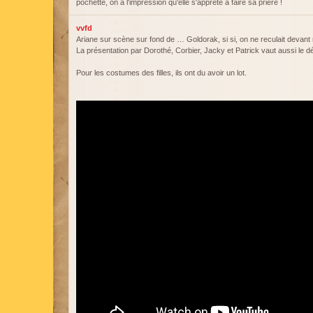
pochette, on a l'impression qu'elle s'apprête à faire sa prière !
vvfd
Ariane sur scène sur fond de … Goldorak, si si, on ne reculait devant 
La présentation par Dorothé, Corbier, Jacky et Patrick vaut aussi le dé
Pour les costumes des filles, ils ont du avoir un lot.