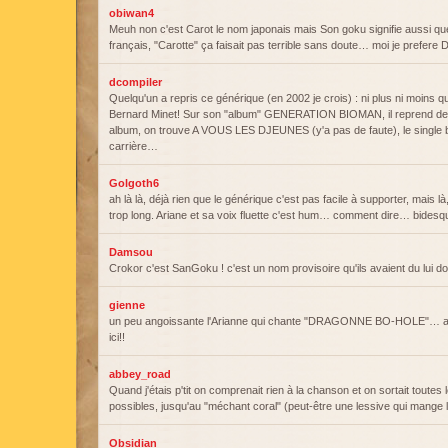
obiwan4
Meuh non c'est Carot le nom japonais mais Son goku signifie aussi q
français, "Carotte" ça faisait pas terrible sans doute… moi je prefere D
dcompiler
Quelqu'un a repris ce générique (en 2002 je crois) : ni plus ni moins qu
Bernard Minet! Sur son "album" GENERATION BIOMAN, il reprend des v
album, on trouve A VOUS LES DJEUNES (y'a pas de faute), le single b
carrière…
Golgoth6
ah là là, déjà rien que le générique c'est pas facile à supporter, mais là
trop long. Ariane et sa voix fluette c'est hum… comment dire… bidesqu
Damsou
Crokor c'est SanGoku ! c'est un nom provisoire qu'ils avaient du lui do
gienne
un peu angoissante l'Arianne qui chante "DRAGONNE BO-HOLE"… a 
ici!!
abbey_road
Quand j'étais p'tit on comprenait rien à la chanson et on sortait toutes 
possibles, jusqu'au "méchant coral" (peut-être une lessive qui mange
Obsidian