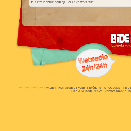
Il faut être identifié pour ajouter un commentaire !
Accueil
|
Nos disques
|
Forum
|
Evénements
|
Goodies
|
Infos
Bide & Musique ©2026 -
contact@bide-et-m