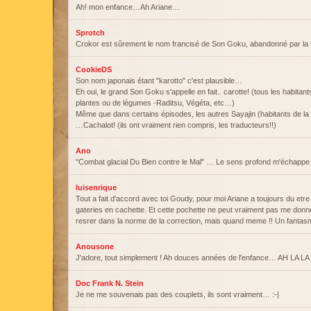
Ah! mon enfance…Ah Ariane…
Sprotch
Crokor est sûrement le nom francisé de Son Goku, abandonné par la s
CookieDS
Son nom japonais étant "karotto" c'est plausible…
Eh oui, le grand Son Goku s'appelle en fait.. carotte! (tous les habita
plantes ou de légumes -Raditsu, Végéta, etc…)
Même que dans certains épisodes, les autres Sayajin (habitants de la pla
…Cachalot! (ils ont vraiment rien compris, les traducteurs!!)
Ano
"Combat glacial Du Bien contre le Mal" … Le sens profond m'échapp
luisenrique
Tout a fait d'accord avec toi Goudy, pour moi Ariane a toujours du etre
gateries en cachette. Et cette pochette ne peut vraiment pas me donner 
resrer dans la norme de la correction, mais quand meme !! Un fantasm
Anousone
J'adore, tout simplement ! Ah douces années de l'enfance… AH LA LA 
Doc Frank N. Stein
Je ne me souvenais pas des couplets, ils sont vraiment… :-|