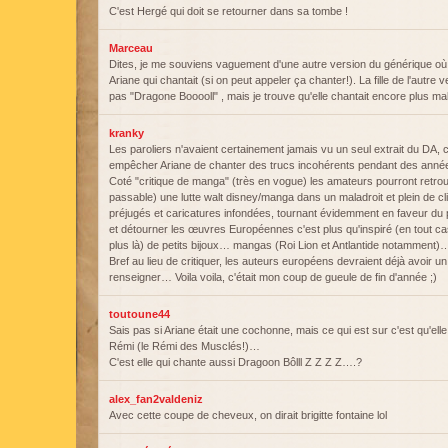
C'est Hergé qui doit se retourner dans sa tombe !
Marceau
Dites, je me souviens vaguement d'une autre version du générique où 
Ariane qui chantait (si on peut appeler ça chanter!). La fille de l'autre 
pas "Dragone Booooll" , mais je trouve qu'elle chantait encore plus mal 
kranky
Les paroliers n'avaient certainement jamais vu un seul extrait du DA, c
empêcher Ariane de chanter des trucs incohérents pendant des anné
Coté "critique de manga" (très en vogue) les amateurs pourront retrou
passable) une lutte walt disney/manga dans un maladroit et plein de c
préjugés et caricatures infondées, tournant évidemment en faveur du p
et détourner les œuvres Européennes c'est plus qu'inspiré (en tout cas
plus là) de petits bijoux… mangas (Roi Lion et Antlantide notamment)
Bref au lieu de critiquer, les auteurs européens devraient déjà avoir un
renseigner… Voila voila, c'était mon coup de gueule de fin d'année ;)
toutoune44
Sais pas si Ariane était une cochonne, mais ce qui est sur c'est qu'elle
Rémi (le Rémi des Musclés!)…
C'est elle qui chante aussi Dragoon Bôlll Z Z Z Z….?
alex_fan2valdeniz
Avec cette coupe de cheveux, on dirait brigitte fontaine lol