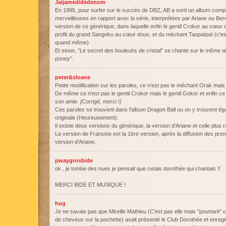
Jaijamédidédenom
En 1995, pour surfer sur le succès de DBZ, AB a sorti un album com
merveilleuses en rapport avec la série, interprétées par Ariane ou Be
version de ce générique, dans laquelle enfin le gentil Crokor au cœur 
profit du grand Sangoku au cœur doux, et du méchant Taopaïpaï (c'est
quand même)
Et sinon, "Le secret des bouleuhs de cristal" se chante sur le même ai
poney".
peter&sloane
Petite modification sur les paroles, ce n'est pas le méchant Orak mai
De même ce n'est pas le gentil Crokor mais le gentil Gokor et enfin c
son amie.
[Corrigé, merci !]
Ces paroles se trouvent dans l'album Dragon Ball ou on y trouvent é
originale (Heureusement).
Il existe deux versions du générique, la version d'Ariane et celle plus
La version de Francine est la 1ère version, après la diffusion des pre
version d'Ariane.
pwaygrosbide
ok , je tombe des nues je pensait que cetais dorothée qui chantais !!
MERCI BIDE ET MUSIQUE !
hug
Je ne savais pas que Mireille Mathieu (C'est pas elle mais "pourtant" 
de cheveux sur la pochette) avait présenté le Club Dorothée et enregis