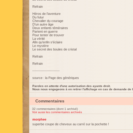
Refrain
Héros de l'aventure
Du futur
Chevalier du courage
D'un autre âge
Deux enfants téméraires
Partent en guerre
Pour tenter de trouver
La vérité
Afin qu'enfin s'éclaire
Le mystère
Le secret des boules de cristal
Refrain
Refrain
-----------------------
source : la Page des génériques
Paroles en attente d'une autorisation des ayants droit.
Nous nous engageons à en retirer l'affichage en cas de demande de l
Commentaires
32 commentaires (dont 1 archivé)
Voir aussi les commentaires archivés
morphee
superbe coupe de cheveux au carré sur la pochette !