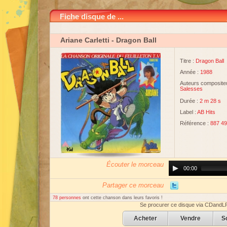
Fiche disque de ...
Ariane Carletti
- Dragon Ball
Titre :
Dragon Ball
Année :
1988
Auteurs compositeu
Salesses
Durée :
2 m 28 s
Label :
AB Hits
Référence :
887 49
Écouter le morceau
Audio
00:00
Player
Partager ce morceau
78 personnes
ont cette chanson dans leurs favoris !
Se procurer ce disque via CDandL
Acheter
Vendre
S