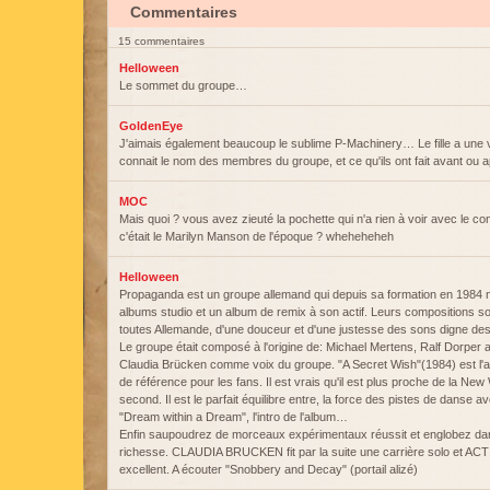
Commentaires
15 commentaires
Helloween
Le sommet du groupe…
GoldenEye
J'aimais également beaucoup le sublime P-Machinery… Le fille a une 
connait le nom des membres du groupe, et ce qu'ils ont fait avant o
MOC
Mais quoi ? vous avez zieuté la pochette qui n'a rien à voir avec le co
c'était le Marilyn Manson de l'époque ? wheheheheh
Helloween
Propaganda est un groupe allemand qui depuis sa formation en 1984 
albums studio et un album de remix à son actif. Leurs compositions so
toutes Allemande, d'une douceur et d'une justesse des sons digne de
Le groupe était composé à l'origine de: Michael Mertens, Ralf Dorpe
Claudia Brücken comme voix du groupe. "A Secret Wish"(1984) est l'a
de référence pour les fans. Il est vrais qu'il est plus proche de la New 
second. Il est le parfait équilibre entre, la force des pistes de danse
"Dream within a Dream", l'intro de l'album…
Enfin saupoudrez de morceaux expérimentaux réussit et englobez d
richesse. CLAUDIA BRUCKEN fit par la suite une carrière solo et ACT 
excellent. A écouter "Snobbery and Decay" (portail alizé)