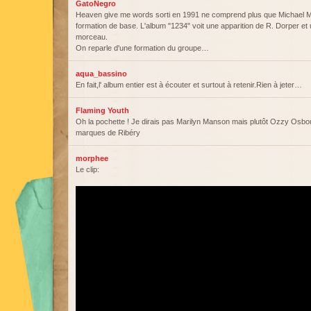
GatoNegro
Heaven give me words sorti en 1991 ne comprend plus que Michael M
formation de base. L'album "1234" voit une apparition de R. Dorper et u
morceau.
On reparle d'une formation du groupe…
aqua_bassino
En fait,l' album entier est à écouter et surtout à retenir.Rien à jeter…
Flaming Youth
Oh la pochette ! Je dirais pas Marilyn Manson mais plutôt Ozzy Osbo
marques de Ribéry
morphee
Le clip: