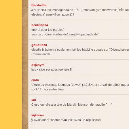
Decibelfm
J'ai un 45T de Propaganda de 1991, "Heaven give me words", très soft,
electro. Y aurait-il un rapport??
neutrino34
[merci pour les paroles]
source : home.t-online.de/home/Propaganda.de/
goudurisk
claudia brücken a également fait les backing vocals sur "Disenchante
Communards
dejanyre
la b - side est aussi geniale !!!!
emtu
L'intro du morceau juemeau "Jewel" (1,2,3,4…) servait de générique 
rock" il me semble bien.
iarl
C'est fou, elle a la tête de Marylin Manson démaquillé ^__^
kijkeens
y avait aussi "doctor mabuse" avec un clip flippant