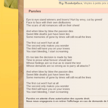
My Marketplace
, Vinyles à petits pri
Paroles
Eye to eye stand winners and losers/ Hurt by envy, cut by greed/
Face to face with their own disillusions
The scars of old romances still on their sheet/
And when blow by blow the passion dies
Sweet little deaths just have been lies
Some memories of gone by times will still recall the lines
The first cut won't hurt at all
The second only makes you wonder
The third will have you on your knees
You start bleeding, I start screaming
It's too late the decision is made by fate
Time to prove what forever should last/
Whose feelings are so true as to stand the test
Whose demands are so strong as to parry all attacks?
And when blow by blow the passion dies
Sweet little deaths just have been lies
Some memories of gone by times will still recall the lines
The first cut won't hurt at all
The second only makes you wonder
The third will have you on your knees
You start bleeding, I start screaming
Paroles en attente d'une autorisation des ayants droit.
Nous nous engageons à en retirer l'affichage en cas de demande de l