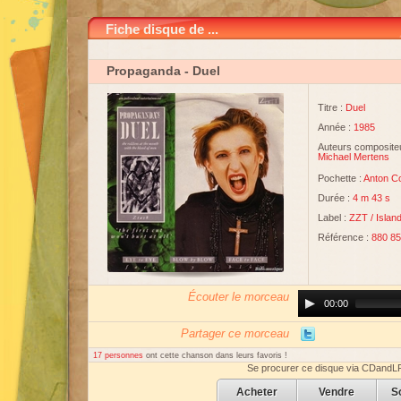
Fiche disque de ...
Propaganda
- Duel
Titre :
Duel
Année :
1985
Auteurs compositeu
Michael Mertens
Pochette :
Anton Co
Durée :
4 m 43 s
Label :
ZZT
/
Islan
Référence :
880 85
Écouter le morceau
Audio
00:00
Player
Partager ce morceau
17 personnes
ont cette chanson dans leurs favoris !
Se procurer ce disque via CDandL
Acheter
Vendre
S