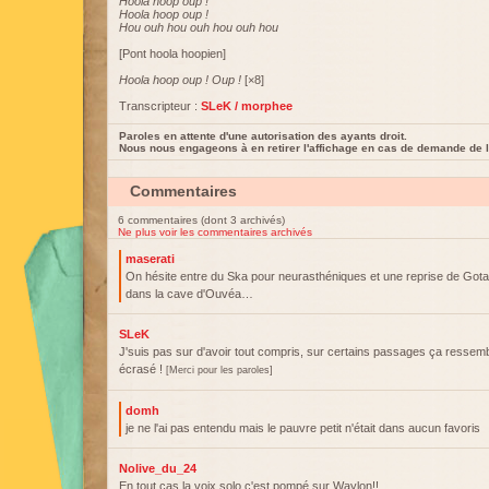
Hoola hoop oup !
Hoola hoop oup !
Hou ouh hou ouh hou ouh hou
[Pont hoola hoopien]
Hoola hoop oup ! Oup !
[×8]
Transcripteur :
SLeK / morphee
Paroles en attente d'une autorisation des ayants droit.
Nous nous engageons à en retirer l'affichage en cas de demande de l
Commentaires
6 commentaires (dont 3 archivés)
Ne plus voir les commentaires archivés
maserati
On hésite entre du Ska pour neurasthéniques et une reprise de Gota
dans la cave d'Ouvéa…
SLeK
J'suis pas sur d'avoir tout compris, sur certains passages ça ressem
écrasé !
[Merci pour les paroles]
domh
je ne l'ai pas entendu mais le pauvre petit n'était dans aucun favoris
Nolive_du_24
En tout cas la voix solo c'est pompé sur Waylon!!