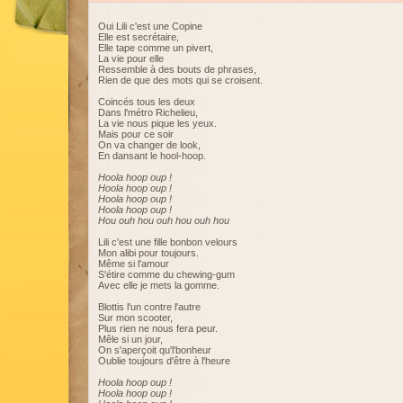
Oui Lili c'est une Copine
Elle est secrétaire,
Elle tape comme un pivert,
La vie pour elle
Ressemble à des bouts de phrases,
Rien de que des mots qui se croisent.
Coincés tous les deux
Dans l'métro Richelieu,
La vie nous pique les yeux.
Mais pour ce soir
On va changer de look,
En dansant le hool-hoop.
Hoola hoop oup !
Hoola hoop oup !
Hoola hoop oup !
Hoola hoop oup !
Hou ouh hou ouh hou ouh hou
Lili c'est une fille bonbon velours
Mon alibi pour toujours.
Même si l'amour
S'étire comme du chewing-gum
Avec elle je mets la gomme.
Blottis l'un contre l'autre
Sur mon scooter,
Plus rien ne nous fera peur.
Mêle si un jour,
On s'aperçoit qu'l'bonheur
Oublie toujours d'être à l'heure
Hoola hoop oup !
Hoola hoop oup !