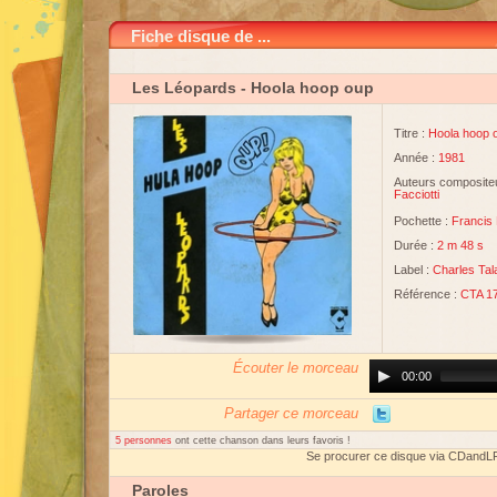
Fiche disque de ...
Les Léopards
- Hoola hoop oup
Titre :
Hoola hoop 
Année :
1981
Auteurs compositeu
Facciotti
Pochette :
Francis 
Durée :
2 m 48 s
Label :
Charles Tal
Référence :
CTA 1
Écouter le morceau
Audio
00:00
Player
Partager ce morceau
5 personnes
ont cette chanson dans leurs favoris !
Se procurer ce disque via CDandL
Paroles