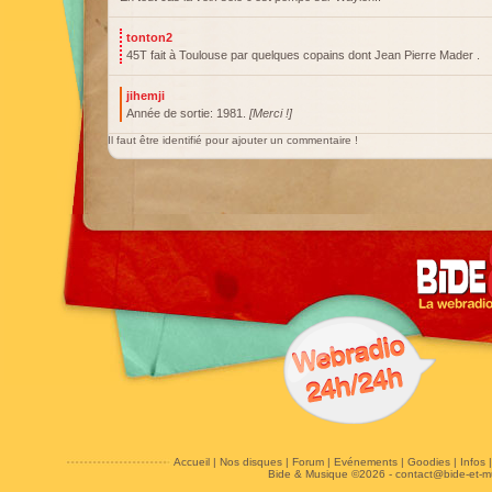
tonton2
45T fait à Toulouse par quelques copains dont Jean Pierre Mader .
jihemji
Année de sortie: 1981.
[Merci !]
Il faut être identifié pour ajouter un commentaire !
Accueil
|
Nos disques
|
Forum
|
Evénements
|
Goodies
|
Infos
Bide & Musique ©2026 -
contact@bide-et-m