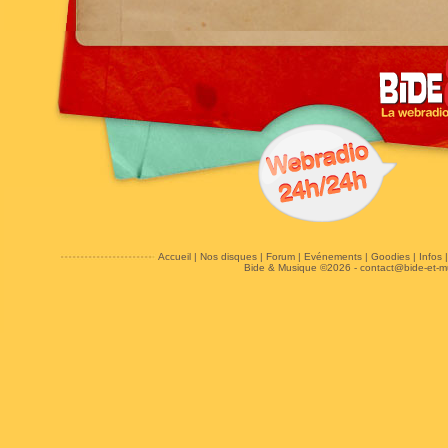
Accueil
|
Nos disques
|
Forum
|
Evénements
|
Goodies
|
Infos
Bide & Musique ©2026 -
contact@bide-et-m