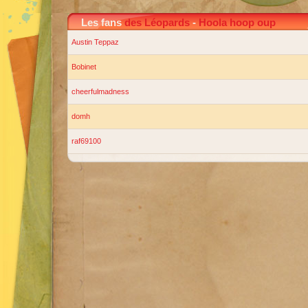
Les fans
des Léopards
-
Hoola hoop oup
Austin Teppaz
Bobinet
cheerfulmadness
domh
raf69100