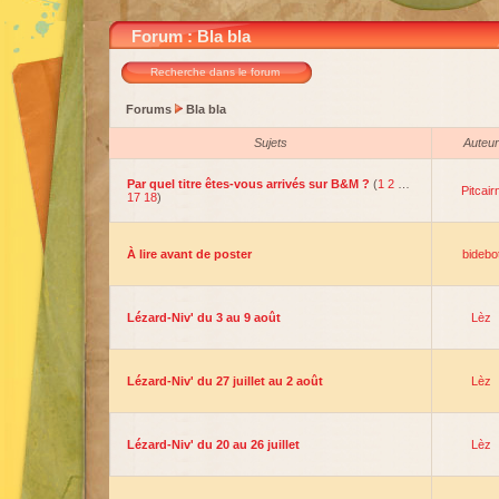
Forum : Bla bla
Recherche dans le forum
Forums
Bla bla
Sujets
Auteur
Par quel titre êtes-vous arrivés sur B&M ?
(
1
2
…
Pitcair
17
18
)
À lire avant de poster
bidebo
Lézard-Niv' du 3 au 9 août
Lèz
Lézard-Niv' du 27 juillet au 2 août
Lèz
Lézard-Niv' du 20 au 26 juillet
Lèz