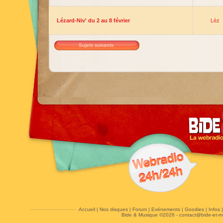
Lézard-Niv' du 2 au 8 février
Lèz
Sujets suivants
Accueil
|
Nos disques
|
Forum
|
Evénements
|
Goodies
|
Infos
Bide & Musique ©2026 -
contact@bide-et-m