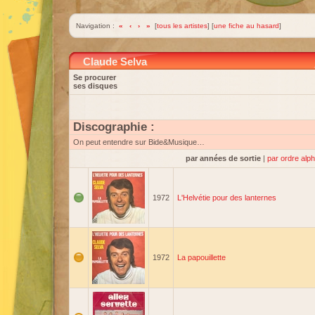
Navigation :
«
‹
›
»
[
tous les artistes
] [
une fiche au hasard
]
Claude Selva
Se procurer
ses disques
Discographie :
On peut entendre sur Bide&Musique…
par années de sortie
|
par ordre alp
1972
L'Helvétie pour des lanternes
1972
La papouillette