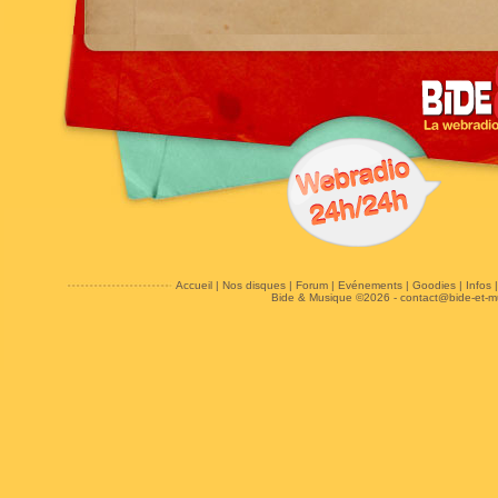
Accueil
|
Nos disques
|
Forum
|
Evénements
|
Goodies
|
Infos
Bide & Musique ©2026 -
contact@bide-et-m