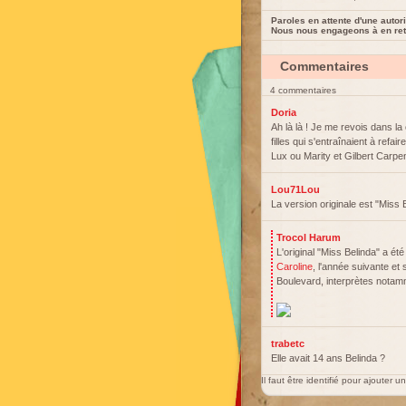
Paroles en attente d'une autori
Nous nous engageons à en reti
Commentaires
4 commentaires
Doria
Ah là là ! Je me revois dans l
filles qui s'entraînaient à ref
Lux ou Marity et Gilbert Carpent
Lou71Lou
La version originale est "Miss
Trocol Harum
L'original "Miss Belinda" a été
Caroline
, l'année suivante et 
Boulevard, interprètes nota
trabetc
Elle avait 14 ans Belinda ?
Il faut être identifié pour ajouter 