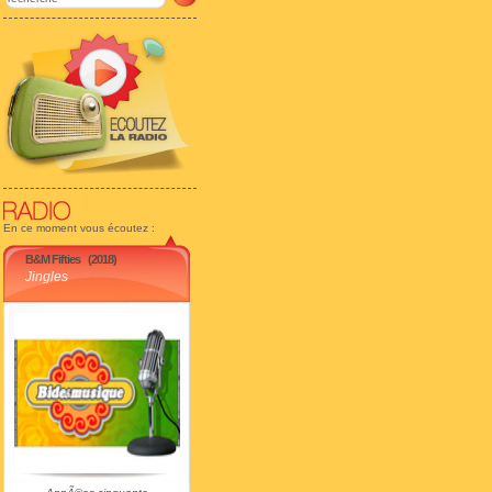
En ce moment vous écoutez :
B&M Fifties
(2018)
Jingles