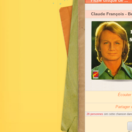
Fiche disque de ...
Claude François
- B
Écouter
Partager
26 personnes
ont cette chanson dans