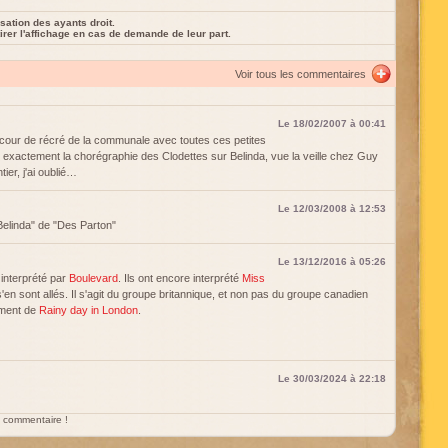
sation des ayants droit.
rer l'affichage en cas de demande de leur part.
Voir tous les commentaires
Le 18/02/2007 à 00:41
a cour de récré de la communale avec toutes ces petites
aire exactement la chorégraphie des Clodettes sur Belinda, vue la veille chez Guy
ier, j'ai oublié…
Le 12/03/2008 à 12:53
 Belinda" de "Des Parton"
Le 13/12/2016 à 05:26
 interprété par
Boulevard
. Ils ont encore interprété
Miss
s'en sont allés. Il s'agit du groupe britannique, et non pas du groupe canadien
mment de
Rainy day in London
.
Le 30/03/2024 à 22:18
un commentaire !