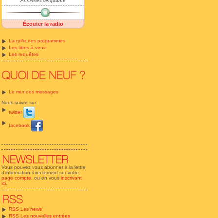
AnnÃ©es cinquante
Écouter la radio
La grille des programmes
Les titres à venir
Les requêtes
Le mur des messages
Nous suivre sur:
twitter
facebook
Vous pouvez vous abonner à la lettre
d'information directement sur votre
page compte
, ou en vous
inscrivant
ici
.
RSS Les news
RSS Les nouvelles entrées