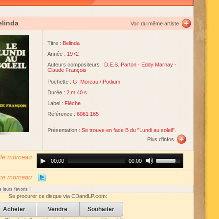
elinda
Voir du même artiste
Titre :
Belinda
Année :
1972
Auteurs compositeurs :
D.E.S. Parton
-
Eddy Marnay
-
Claude François
Pochette :
G. Moreau
/
Podium
Durée :
2 m 40 s
Label :
Flèche
Référence :
6061 165
Présentation :
Se trouve en face B du "Lundi au soleil".
Plus d'infos
 le morceau
Audio
Use
00:00
00:00
Player
Up/Down
Arrow
keys
 ce morceau
to
increase
 leurs favoris !
or
Se procurer ce disque via CDandLP.com:
decrease
volume.
Acheter
Vendre
Souhaiter