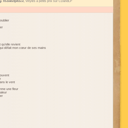
 Marketplace
, Vinyles à petits prix sur CDandLP
oublier
ver
t qu'elle revient
t qui défait mon cœur de ses mains
 souvent
e
ans le vent
mme une fleur
haleur
ver