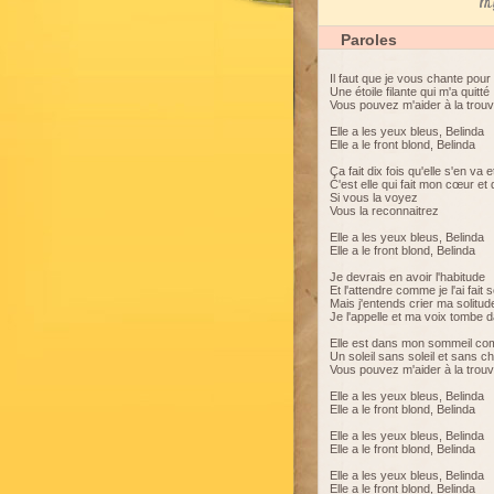
My
Paroles
Il faut que je vous chante pour 
Une étoile filante qui m'a quitté
Vous pouvez m'aider à la trou
Elle a les yeux bleus, Belinda
Elle a le front blond, Belinda
Ça fait dix fois qu'elle s'en va e
C'est elle qui fait mon cœur e
Si vous la voyez
Vous la reconnaitrez
Elle a les yeux bleus, Belinda
Elle a le front blond, Belinda
Je devrais en avoir l'habitude
Et l'attendre comme je l'ai fait
Mais j'entends crier ma solitud
Je l'appelle et ma voix tombe d
Elle est dans mon sommeil co
Un soleil sans soleil et sans c
Vous pouvez m'aider à la trou
Elle a les yeux bleus, Belinda
Elle a le front blond, Belinda
Elle a les yeux bleus, Belinda
Elle a le front blond, Belinda
Elle a les yeux bleus, Belinda
Elle a le front blond, Belinda