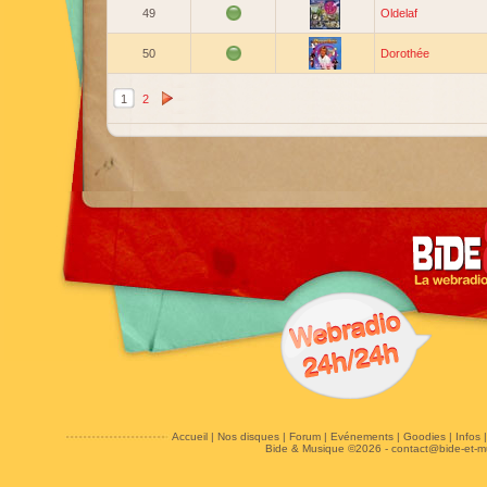
49
Oldelaf
50
Dorothée
1
2
Accueil
|
Nos disques
|
Forum
|
Evénements
|
Goodies
|
Infos
Bide & Musique ©2026 -
contact@bide-et-m