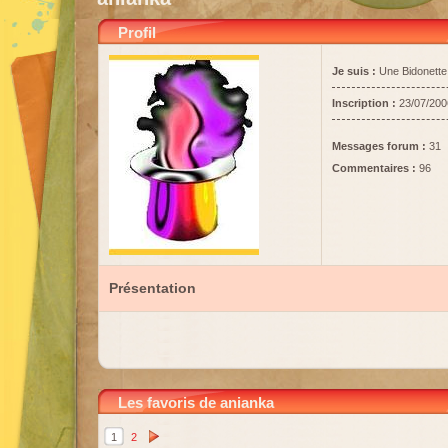
Profil
Je suis :
Une Bidonette
Inscription :
23/07/200
Messages forum :
31
Commentaires :
96
Présentation
Les favoris de anianka
1
2