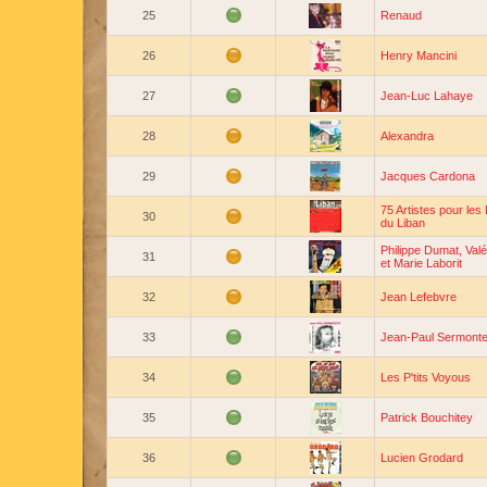
25
Renaud
26
Henry Mancini
27
Jean-Luc Lahaye
28
Alexandra
29
Jacques Cardona
75 Artistes pour les
30
du Liban
Philippe Dumat, Valé
31
et Marie Laborit
32
Jean Lefebvre
33
Jean-Paul Sermont
34
Les P'tits Voyous
35
Patrick Bouchitey
36
Lucien Grodard