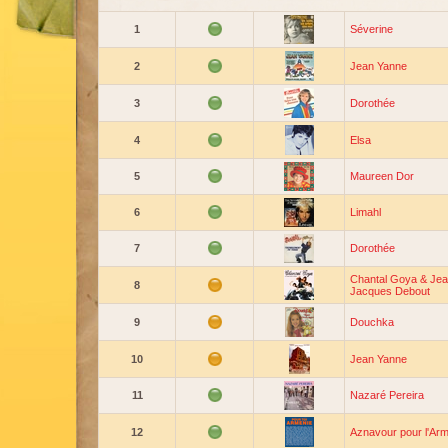
1
Séverine
2
Jean Yanne
3
Dorothée
4
Elsa
5
Maureen Dor
6
Limahl
7
Dorothée
Chantal Goya & Jea
8
Jacques Debout
9
Douchka
10
Jean Yanne
11
Nazaré Pereira
12
Aznavour pour l'Ar