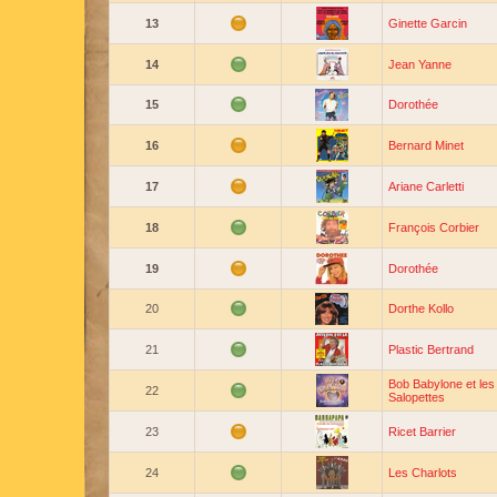
13
Ginette Garcin
14
Jean Yanne
15
Dorothée
16
Bernard Minet
17
Ariane Carletti
18
François Corbier
19
Dorothée
20
Dorthe Kollo
21
Plastic Bertrand
Bob Babylone et les
22
Salopettes
23
Ricet Barrier
24
Les Charlots