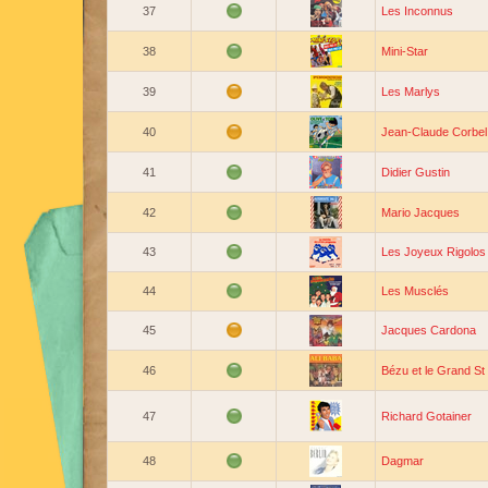
37
Les Inconnus
38
Mini-Star
39
Les Marlys
40
Jean-Claude Corbel
41
Didier Gustin
42
Mario Jacques
43
Les Joyeux Rigolos
44
Les Musclés
45
Jacques Cardona
46
Bézu et le Grand S
47
Richard Gotainer
48
Dagmar