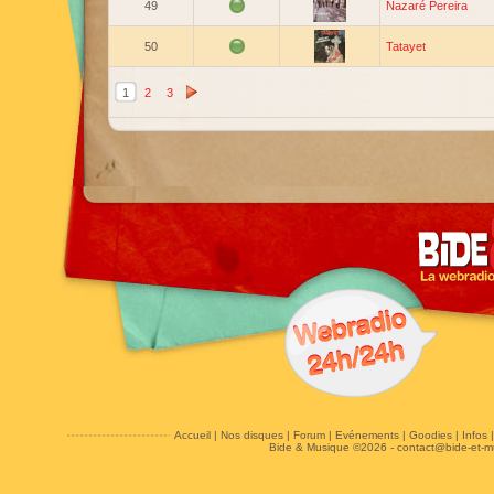
49
Nazaré Pereira
50
Tatayet
1
2
3
Accueil
|
Nos disques
|
Forum
|
Evénements
|
Goodies
|
Infos
Bide & Musique ©2026 -
contact@bide-et-m