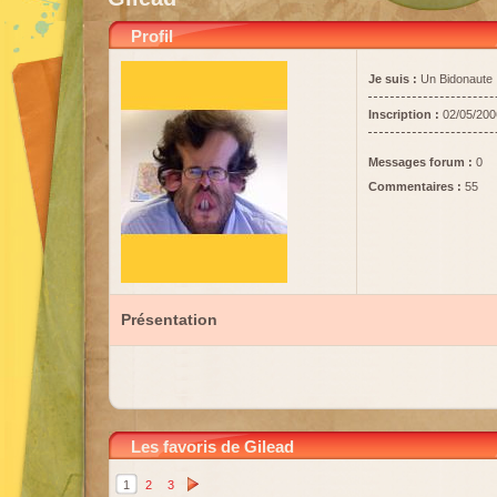
Profil
Je suis :
Un Bidonaute
Inscription :
02/05/200
Messages forum :
0
Commentaires :
55
Présentation
Les favoris de Gilead
1
2
3