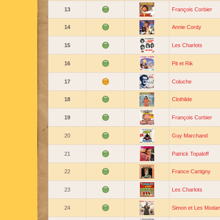
13
François Corbier
14
Annie Cordy
15
Les Charlots
16
Pit et Rik
17
Coluche
18
Clothilde
19
François Corbier
20
Guy Marchand
21
Patrick Topaloff
22
France Cartigny
23
Les Charlots
24
Simon et Les Modan