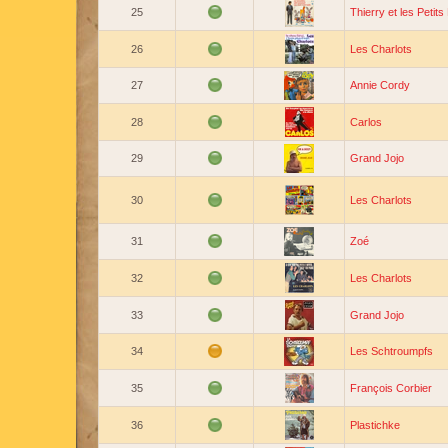
25
Thierry et les Petits
26
Les Charlots
27
Annie Cordy
28
Carlos
29
Grand Jojo
30
Les Charlots
31
Zoé
32
Les Charlots
33
Grand Jojo
34
Les Schtroumpfs
35
François Corbier
36
Plastichke