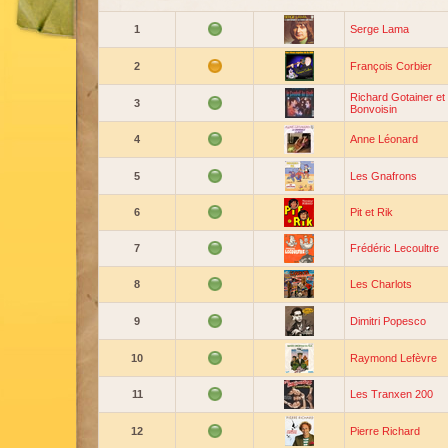
1
Serge Lama
2
François Corbier
Richard Gotainer et
3
Bonvoisin
4
Anne Léonard
5
Les Gnafrons
6
Pit et Rik
7
Frédéric Lecoultre
8
Les Charlots
9
Dimitri Popesco
10
Raymond Lefèvre
11
Les Tranxen 200
12
Pierre Richard