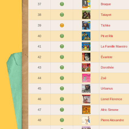
37
Braque
38
Tatayet
39
Tichke
40
Pit et Rik
41
La Famille Maestro
42
Évariste
43
Dorothée
44
Zoé
45
Urbanus
46
Lionel Florence
47
Afric Simone
48
Pierre Alexandre