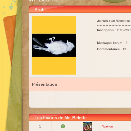
Profil
Je suis :
Un Bidonaute
Inscription :
11/12/200
Messages forum :
4
Commentaires :
13
Présentation
Les favoris de Mr_Belette
1
Waylon