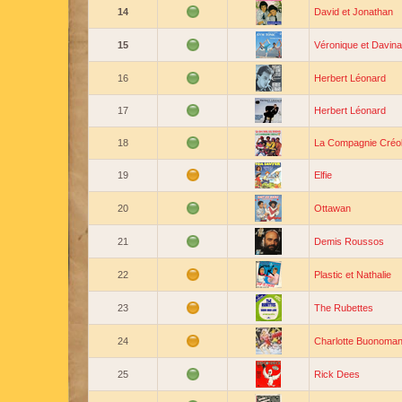
14
David et Jonathan
15
Véronique et Davina
16
Herbert Léonard
17
Herbert Léonard
18
La Compagnie Créo
19
Elfie
20
Ottawan
21
Demis Roussos
22
Plastic et Nathalie
23
The Rubettes
24
Charlotte Buonoma
25
Rick Dees