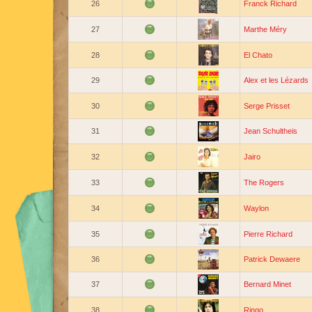
26
Franck Richard
27
Marthe Méry
28
El Chato
29
Alex et les Lézards
30
Serge Prisset
31
Jean Schultheis
32
Jairo
33
The Rogers
34
Waylon
35
Pierre Richard
36
Patrick Dewaere
37
Bernard Minet
38
Ringo