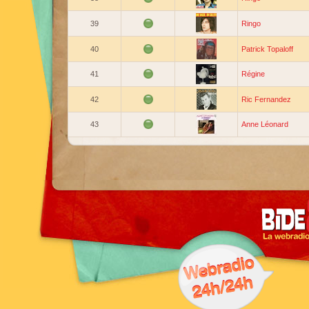
39
Ringo
40
Patrick Topaloff
41
Régine
42
Ric Fernandez
43
Anne Léonard