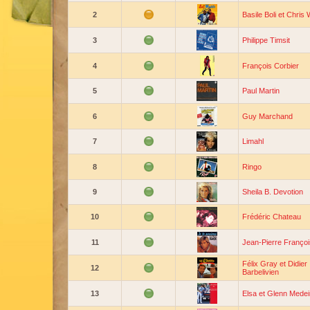
2
Basile Boli et Chris
3
Philippe Timsit
4
François Corbier
5
Paul Martin
6
Guy Marchand
7
Limahl
8
Ringo
9
Sheila B. Devotion
10
Frédéric Chateau
11
Jean-Pierre Françoi
Félix Gray et Didier
12
Barbelivien
13
Elsa et Glenn Medei