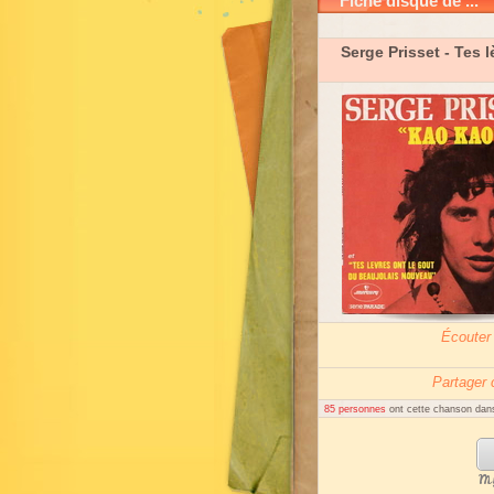
Fiche disque de ...
Serge Prisset
- Tes l
Écouter
Partager
85 personnes
ont cette chanson dans
My