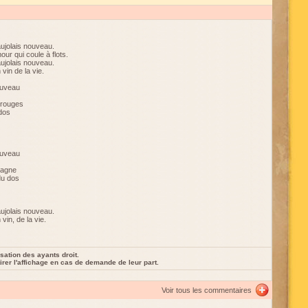
aujolais nouveau.
our qui coule à flots.
aujolais nouveau.
 vin de la vie.
ouveau
 rouges
 dos
ouveau
tagne
du dos
aujolais nouveau.
vin, de la vie.
sation des ayants droit.
rer l'affichage en cas de demande de leur part.
Voir tous les commentaires