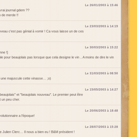
Le 26/01/2003 à 15:46
 vrai journal gdem ??
n de merde !!
Le 23/03/2003 à 14:19
ouveau c'est pas génial à vomir ! Ca vous laisse un de ces
Le 30/03/2003 à 15:22
nne !]
le pour beaujolais pas lorsque que cela designe le vin .. A moins de dire le vin
Le 31/03/2003 à 08:50
as une majuscule cette vinasse… ;o)
Le 15/05/2003 à 14:27
beaujolais" et "beaujolais nouveau". Le premier peut être
t un peu cher.
Le 20/06/2003 à 18:48
olutionnaire a l'époque!
Le 28/07/2003 à 15:28
de Julien Clerc… Il nous a bien eu ! B&M président !