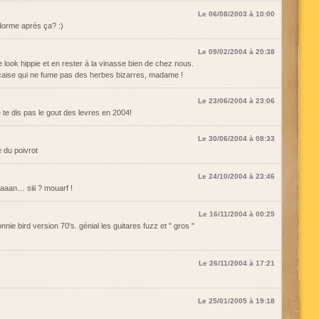
Le 06/08/2003 à 10:00
orme après ça? :)
Le 09/02/2004 à 20:38
 look hippie et en rester à la vinasse bien de chez nous.
nçaise qui ne fume pas des herbes bizarres, madame !
Le 23/06/2004 à 23:06
e te dis pas le gout des levres en 2004!
Le 30/06/2004 à 08:33
e du poivrot
Le 24/10/2004 à 23:46
aaan… siii ? mouarf !
Le 16/11/2004 à 00:25
nie bird version 70's. génial les guitares fuzz et " gros "
Le 26/11/2004 à 17:21
Le 25/01/2005 à 19:18