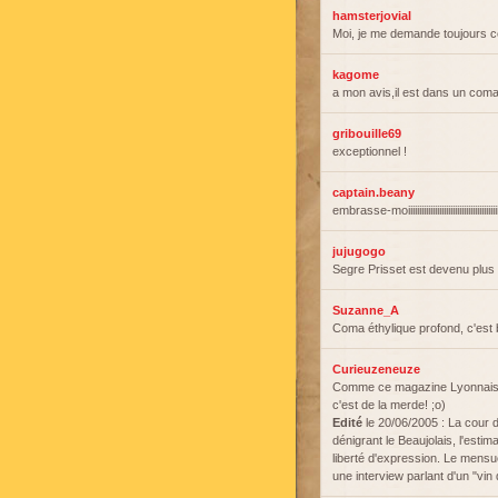
hamsterjovial
Moi, je me demande toujours ce
kagome
a mon avis,il est dans un coma
gribouille69
exceptionnel !
captain.beany
embrasse-moiiiiiiiiiiiiiiiiiiiiiiiiiiiiiiiiiiiiiiii
jujugogo
Segre Prisset est devenu plus 
Suzanne_A
Coma éthylique profond, c'est 
Curieuzeneuze
Comme ce magazine Lyonnais m
c'est de la merde! ;o)
Edité
le 20/06/2005 : La cour 
dénigrant le Beaujolais, l'esti
liberté d'expression. Le mens
une interview parlant d'un "vin