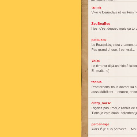
tannis
Vive le Beaujolais et les Fe
ZeuBeuBeu
hips, c'est dégueu mais ça to
patauzeu
Le Beaujolais, c'est vraiment p
Pas grand chose, il est vrai…
YoDa
Le titre est déjà un bide à lui 
Emmaüs ;o)
tannis
Prosternons-nous devant sa s
aussi débilitant… encore, en
crazy_horse
Rigolez pas ! moi je l'avais ce 
Tiens je vote ouah ! tellement j
perceneige
Alors là je suis perplexe… Moi 