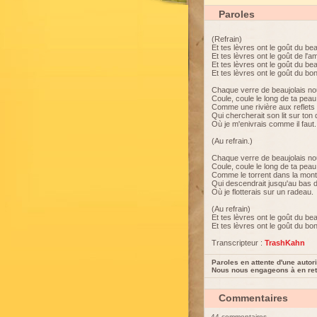
Paroles
(Refrain)
Et tes lèvres ont le goût du be
Et tes lèvres ont le goût de l'am
Et tes lèvres ont le goût du be
Et tes lèvres ont le goût du bon
Chaque verre de beaujolais n
Coule, coule le long de ta peau
Comme une rivière aux reflets
Qui chercherait son lit sur ton
Où je m'enivrais comme il faut.
(Au refrain.)
Chaque verre de beaujolais n
Coule, coule le long de ta peau
Comme le torrent dans la mon
Qui descendrait jusqu'au bas 
Où je flotterais sur un radeau.
(Au refrain)
Et tes lèvres ont le goût du be
Et tes lèvres ont le goût du bon 
Transcripteur :
TrashKahn
Paroles en attente d'une autori
Nous nous engageons à en reti
Commentaires
44 commentaires