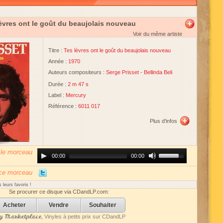
èvres ont le goût du beaujolais nouveau
Voir du même artiste
Titre :
Tes lèvres ont le goût du beaujolais nouveau
Année :
1970
Auteurs compositeurs :
Serge Prisset
-
Bellinda Beli
Durée :
2 m 47 s
Label :
Mercury
Référence :
6011 017
Plus d'infos
 le morceau
Audio
Use
00:00
00:00
Player
Up/Down
Arrow
keys
 ce morceau
to
increase
 leurs favoris !
or
Se procurer ce disque via CDandLP.com:
decrease
volume.
Acheter
Vendre
Souhaiter
 Marketplace
, Vinyles à petits prix sur CDandLP