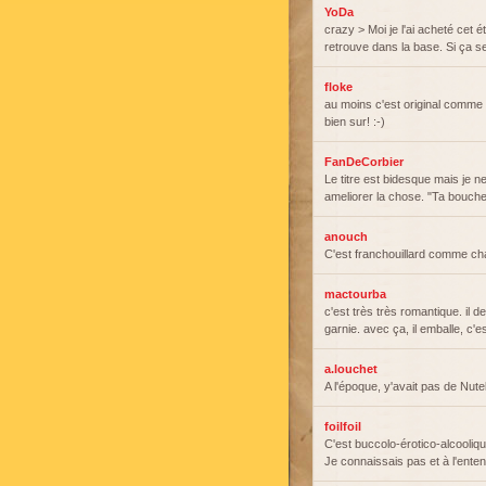
YoDa
crazy > Moi je l'ai acheté cet
retrouve dans la base. Si ça se
floke
au moins c'est original comme 
bien sur! :-)
FanDeCorbier
Le titre est bidesque mais je 
ameliorer la chose. "Ta bouche
anouch
C'est franchouillard comme cha
mactourba
c'est très très romantique. il d
garnie. avec ça, il emballe, c'es
a.louchet
A l'époque, y'avait pas de Nutel
foilfoil
C'est buccolo-érotico-alcooliqu
Je connaissais pas et à l'entend