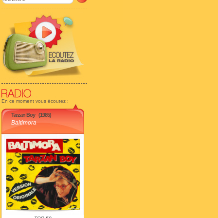
En ce moment vous écoutez :
Tarzan Boy
(1985)
Baltimora