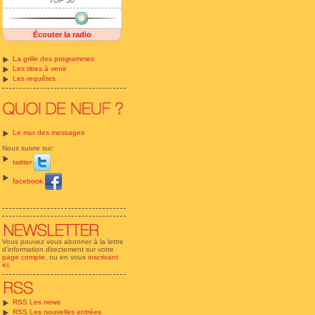
TOP 50
Écouter la radio
La grille des programmes
Les titres à venir
Les requêtes
Le mur des messages
Nous suivre sur:
twitter
facebook
Vous pouvez vous abonner à la lettre
d'information directement sur votre
page compte
, ou en vous
inscrivant
ici
.
RSS Les news
RSS Les nouvelles entrées