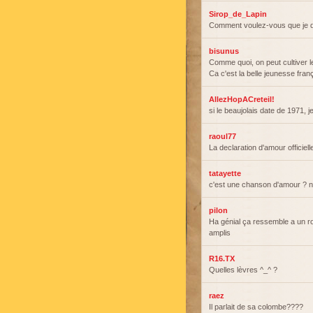
Sirop_de_Lapin
Comment voulez-vous que je d
bisunus
Comme quoi, on peut cultiver le
Ca c'est la belle jeunesse fra
AllezHopACreteil!
si le beaujolais date de 1971, j
raoul77
La declaration d'amour officiell
tatayette
c'est une chanson d'amour ? n
pilon
Ha génial ça ressemble a un ron
amplis
R16.TX
Quelles lèvres ^_^ ?
raez
Il parlait de sa colombe????