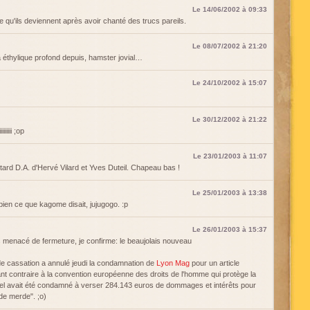
Le 14/06/2002 à 09:33
 qu'ils deviennent après avoir chanté des trucs pareils.
Le 08/07/2002 à 21:20
 éthylique profond depuis, hamster jovial…
Le 24/10/2002 à 15:07
Le 30/12/2002 à 21:22
iiiiiiiii ;op
Le 23/01/2003 à 11:07
tard D.A. d'Hervé Vilard et Yves Duteil. Chapeau bas !
Le 25/01/2003 à 13:38
bien ce que kagome disait, jujugogo. :p
Le 26/01/2003 à 15:37
enacé de fermeture, je confirme: le beaujolais nouveau
de cassation a annulé jeudi la condamnation de
Lyon Mag
pour un article
mant contraire à la convention européenne des droits de l'homme qui protège la
uel avait été condamné à verser 284.143 euros de dommages et intérêts pour
 de merde". ;o)