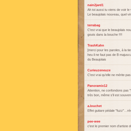
nain2jard1
Ah toi aussi tu viens de voir le
Le beaujolais nouveau, quel vi
terrabag
C'est vrai que le beaujolais n
gouts dans la bouche !!!!
TrashKahn
[merci pour les paroles, à la tie
heu il ne faut pas de B majuscu
du Beaujolais
Curieuzeneuze
C'est vrai qu'elle ne mérite p
Panoramix12
Attention, ne confondons pas "
très bon, même s'il est souven
a.louchet
Effet guitare pédale "fuzz"…rév
pee-wee
c'est le premier nom d'artiste 