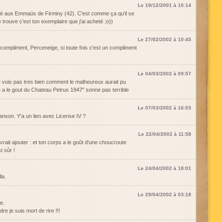
Le 19/12/2001 à 10:14
 été aux Emmaüs de Firminy (42). C'est comme ça qu'il se
 trouve c'est ton exemplaire que j'ai acheté ;o))
Le 27/02/2002 à 10:45
compliment, Perceneige, si toute fois c'est un compliment
Le 04/03/2002 à 09:57
ne vois pas tres bien comment le malheureux aurait pu
 a le gout du Chateau Petrus 1947" sonne pas terrible
Le 07/03/2002 à 16:03
nson. Y'a un lien avec License IV ?
Le 22/04/2002 à 11:58
evrait ajouter : et ton corps a le goût d'une choucroute
t sûr !
Le 24/04/2002 à 18:01
la.
Le 29/04/2002 à 03:18
e.
re je suis mort de rire !!!