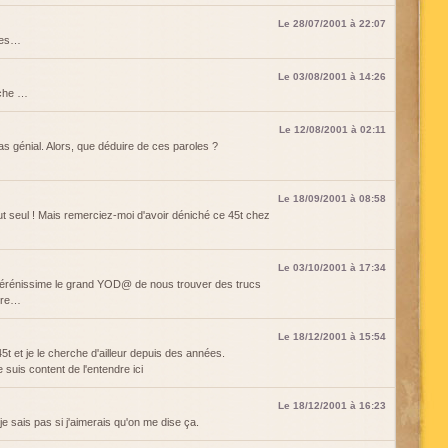
Le 28/07/2001 à 22:07
mmes…
Le 03/08/2001 à 14:26
rche …
Le 12/08/2001 à 02:11
as génial. Alors, que déduire de ces paroles ?
Le 18/09/2001 à 08:58
tout seul ! Mais remerciez-moi d'avoir déniché ce 45t chez
Le 03/10/2001 à 17:34
érénissime le grand YOD@ de nous trouver des trucs
core…
Le 18/12/2001 à 15:54
45t et je le cherche d'ailleur depuis des années.
e suis content de l'entendre ici
Le 18/12/2001 à 16:23
je sais pas si j'aimerais qu'on me dise ça.