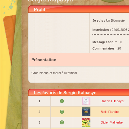
Profil
Je suis :
Un Bidonaute
Inscription :
24/01/2005 
Messages forum :
0
Commentaires :
20
Présentation
Gros bisous et merci à Akathlael.
Les favoris de Sergio Kalpasyn
1
Dashiell Hedayat
2
Belle Planète
3
Didier Malherbe