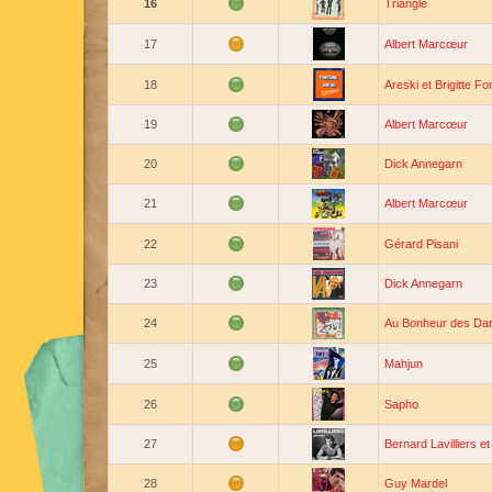
16
Triangle
17
Albert Marcœur
18
Areski et Brigitte Fo
19
Albert Marcœur
20
Dick Annegarn
21
Albert Marcœur
22
Gérard Pisani
23
Dick Annegarn
24
Au Bonheur des D
25
Mahjun
26
Sapho
27
Bernard Lavilliers et
28
Guy Mardel