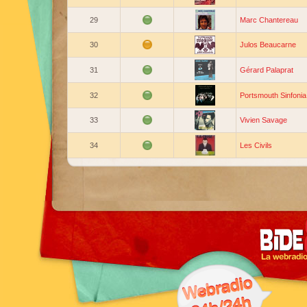
29
Marc Chantereau
30
Julos Beaucarne
31
Gérard Palaprat
32
Portsmouth Sinfonia
33
Vivien Savage
34
Les Civils