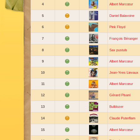
4
Albert Marcœur
5
Daniel Balavoine
6
Pink Floyd
7
François Béranger
8
Sax pustuls
9
Albert Marcœur
10
Jean-Yves Lievaux
11
Albert Marcœur
12
Gérard Pisani
13
Bulldozer
14
Claude Puterflam
15
Albert Marcœur