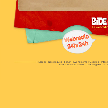
Accueil
|
Nos disques
|
Forum
|
Evénements
|
Goodies
|
Infos
Bide & Musique ©2026 -
contact@bide-et-m