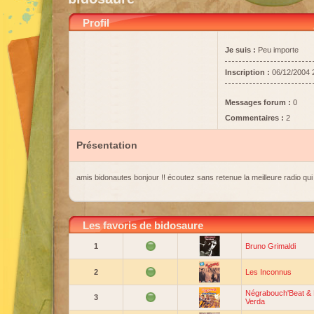
Profil
Je suis :
Peu importe
Inscription :
06/12/2004 
Messages forum :
0
Commentaires :
2
Présentation
amis bidonautes bonjour !! écoutez sans retenue la meilleure radio qui 
Les favoris de bidosaure
1
Bruno Grimaldi
2
Les Inconnus
Négrabouch'Beat &
3
Verda