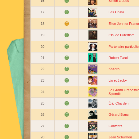
16
Simon Gobès
17
Les Costa
18
Elton John et Franc
19
Claude Puterflam
20
Partenaire particulie
21
Robert Farel
22
Kazero
23
Lio et Jacky
Le Grand Orchestre
24
Splendid
25
Éric Charden
26
Gérard Blanc
27
Confetti's
28
Jean Schultheis