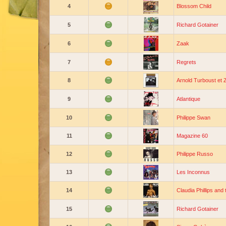
4
Blossom Child
5
Richard Gotainer
6
Zaak
7
Regrets
8
Arnold Turboust et
9
Atlantique
10
Philippe Swan
11
Magazine 60
12
Philippe Russo
13
Les Inconnus
14
Claudia Phillips and
15
Richard Gotainer