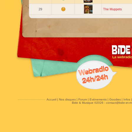
29
The Muppets
Accueil
|
Nos disques
|
Forum
|
Evénements
|
Goodies
|
Infos
Bide & Musique ©2026 -
contact@bide-et-m