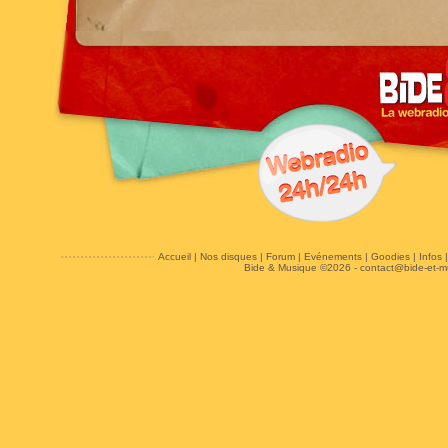
Accueil
|
Nos disques
|
Forum
|
Evénements
|
Goodies
|
Infos
Bide & Musique ©2026 -
contact@bide-et-m