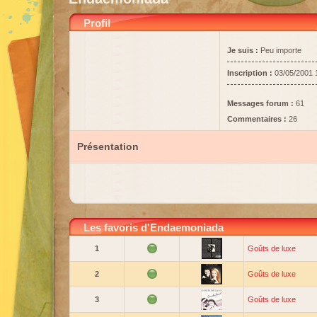
Profil
Je suis :
Peu importe
Inscription :
03/05/2001 
Messages forum :
61
Commentaires :
26
Présentation
Les favoris d'Endaemoniada
1
Goûts de luxe
2
Goûts de luxe
3
Goûts de luxe