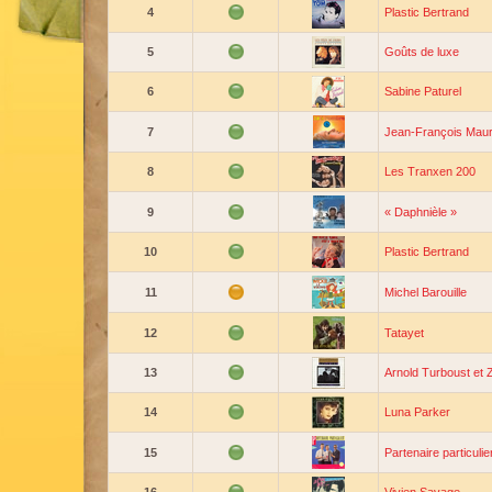
4
Plastic Bertrand
5
Goûts de luxe
6
Sabine Paturel
7
Jean-François Maur
8
Les Tranxen 200
9
« Daphnièle »
10
Plastic Bertrand
11
Michel Barouille
12
Tatayet
13
Arnold Turboust et
14
Luna Parker
15
Partenaire particulie