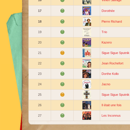
16
Vivien Savage
17
Dorothée
18
Pierre Richard
19
Trio
20
Kazero
21
Sigue Sigue Sputnik
22
Jean Rochefort
23
Dorthe Kollo
24
Jacno
25
Sigue Sigue Sputnik
26
Il était une fois
27
Les Inconnus