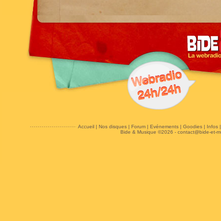
Accueil
|
Nos disques
|
Forum
|
Evénements
|
Goodies
|
Infos
Bide & Musique ©2026 -
contact@bide-et-m