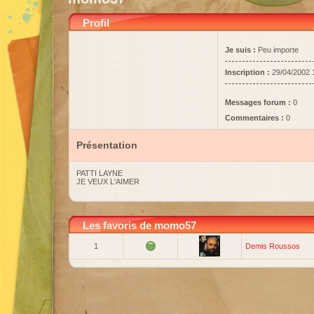
Profil
Je suis :
Peu importe
Inscription :
29/04/2002 
Messages forum :
0
Commentaires :
0
Présentation
PATTI LAYNE
JE VEUX L'AIMER
Les favoris de momo57
1
Demis Roussos