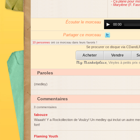
-
Ça plane pour mo
-
Marylène
(F. Fass
Écouter le morceau
Audio
00:00
Player
Partager ce morceau
10 personnes
ont ce morceau dans leurs favoris !
Se procurer ce disque via CDandL
Acheter
Vendre
S
My Marketplace
, Vinyles à petits pri
Paroles
(medley)
Commentaires
3 commentaires
fabouze
Waaah! Y a Rockollection de Voulzy! Un medley qui inclut un autre med
fort!
Flaming Youth