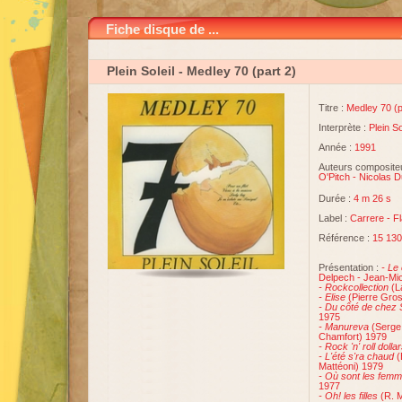
Fiche disque de ...
Plein Soleil
- Medley 70 (part 2)
Titre :
Medley 70 (p
Interprète :
Plein So
Année :
1991
Auteurs compositeu
O'Pitch
-
Nicolas 
Durée :
4 m 26 s
Label :
Carrere
-
F
Référence :
15 130
Présentation :
- Le
Delpech - Jean-Mic
- Rockcollection
(L
- Elise
(Pierre Gros
- Du côté de chez
1975
-
Manureva
(Serge 
Chamfort) 1979
- Rock 'n' roll dolla
-
L'été s'ra chaud
(
Mattéoni) 1979
-
Où sont les fem
1977
-
Oh! les filles
(R. M