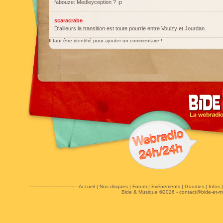
fabouze: Medleyception ? :p
scaracrabe
D'ailleurs la transition est toute pourrie entre Voulzy et Jourdan.
Il faut être identifié pour ajouter un commentaire !
Accueil
|
Nos disques
|
Forum
|
Evénements
|
Goodies
|
Infos
Bide & Musique ©2026 -
contact@bide-et-m