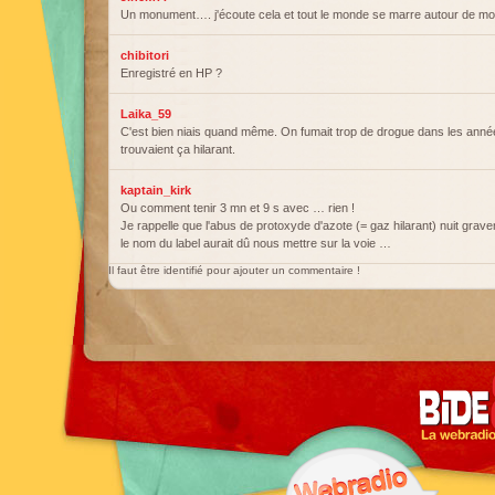
Un monument…. j'écoute cela et tout le monde se marre autour de m
chibitori
Enregistré en HP ?
Laika_59
C'est bien niais quand même. On fumait trop de drogue dans les année
trouvaient ça hilarant.
kaptain_kirk
Ou comment tenir 3 mn et 9 s avec … rien !
Je rappelle que l'abus de protoxyde d'azote (= gaz hilarant) nuit gravem
le nom du label aurait dû nous mettre sur la voie …
Il faut être identifié pour ajouter un commentaire !