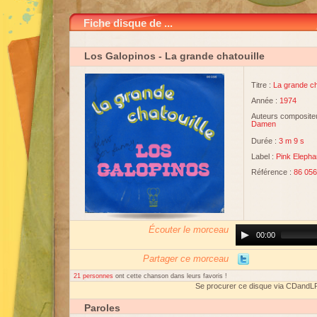
Fiche disque de ...
Los Galopinos
- La grande chatouille
Titre :
La grande ch
Année :
1974
Auteurs compositeu
Damen
Durée :
3 m 9 s
Label :
Pink Elepha
Référence :
86 056
Écouter le morceau
Audio
00:00
Player
Partager ce morceau
21 personnes
ont cette chanson dans leurs favoris !
Se procurer ce disque via CDandL
Paroles