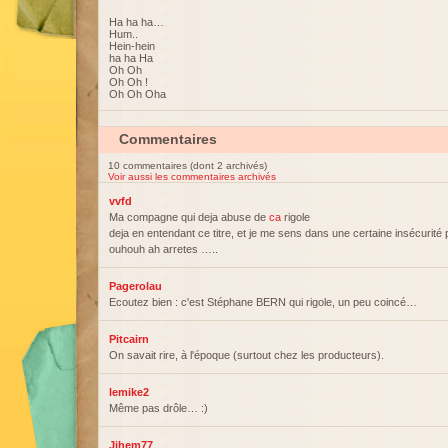
Ha ha ha…
Hum..
Hein-hein
ha ha Ha
Oh Oh
Oh Oh !
Oh Oh Oha
Commentaires
10 commentaires (dont 2 archivés)
Voir aussi les commentaires archivés
vvfd
Ma compagne qui deja abuse de
ca
rigole
deja en entendant ce titre, et je me sens dans une certaine insécurit
ouhouh ah arretes …..
Pagerolau
Ecoutez bien : c'est Stéphane BERN qui rigole, un peu coincé…
Pitcairn
On savait rire, à l'époque (surtout chez les producteurs).
lemike2
Même pas drôle… :)
Jihem77