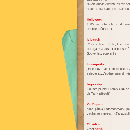
j'avais oublié comme c'était bon
noter au passage le refrain qui 
Helloween
1985 une autre jolie artiste so
est plus péchue :)
julpauch
D'accord avec Hello, la version
puis ça m'a aussi fait penser à
Souvenirs, souvenirs !
lenainpoilu
j'm' escuz mais la meilleure c
selecters….faudrait quand mê
tropezsky
Il existe plusieur remix club de 
de Taffy (désolé)
ZigPopstar
tiens, j'étais justement venu p
vachement mieux ! (J'ai aussi le
Obsidian
C'est
par là
.