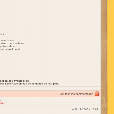
imes
s new video
vived there only so
y life's show
od times I recall
sation des ayants droit.
rer l'affichage en cas de demande de leur part.
Voir tous les commentaires
s)
ivés
Le 26/12/2000 à 16:01