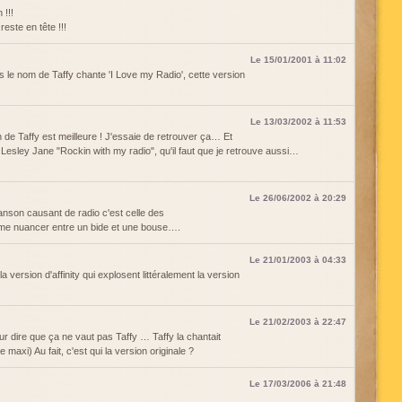
 !!!
reste en tête !!!
Le 15/01/2001 à 11:02
us le nom de Taffy chante 'I Love my Radio', cette version
Le 13/03/2002 à 11:53
 de Taffy est meilleure ! J'essaie de retrouver ça… Et
 Lesley Jane "Rockin with my radio", qu'il faut que je retrouve aussi…
Le 26/06/2002 à 20:29
hanson causant de radio c'est celle des
me nuancer entre un bide et une bouse….
Le 21/01/2003 à 04:33
la version d'affinity qui explosent littéralement la version
Le 21/02/2003 à 22:47
our dire que ça ne vaut pas Taffy … Taffy la chantait
 maxi) Au fait, c'est qui la version originale ?
Le 17/03/2006 à 21:48