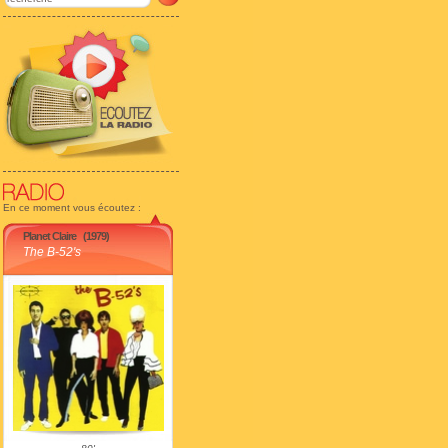
En ce moment vous écoutez :
Planet Claire
(1979)
The B-52's