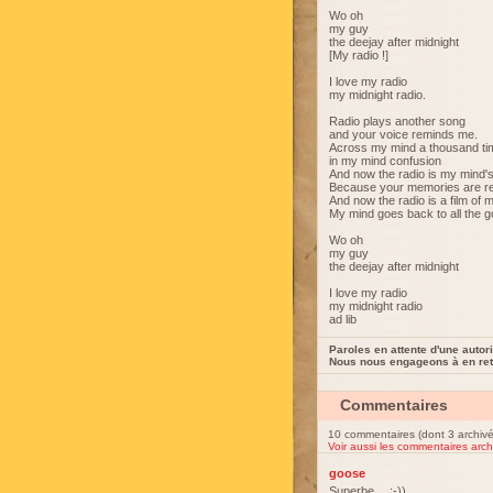
Wo oh
my guy
the deejay after midnight
[My radio !]
I love my radio
my midnight radio.
Radio plays another song
and your voice reminds me.
Across my mind a thousand t
in my mind confusion
And now the radio is my mind'
Because your memories are re
And now the radio is a film of m
My mind goes back to all the go
Wo oh
my guy
the deejay after midnight
I love my radio
my midnight radio
ad lib
Paroles en attente d'une autori
Nous nous engageons à en reti
Commentaires
10 commentaires (dont 3 archivé
Voir aussi les commentaires arch
goose
Superbe… ;-))