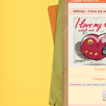
Fiche disque de ...
Affinity
- I love my r
Écouter
Partager
5 personnes
ont cette chanson dans l
My