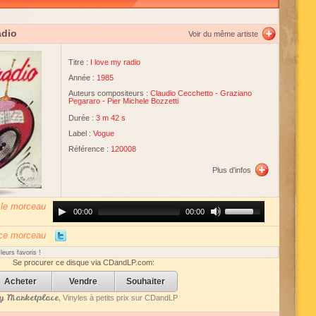
adio
Voir du même artiste
Titre :
I love my radio
Année :
1985
Auteurs compositeurs :
Claudio Cecchetto
-
Graziano
Pegararo
-
Pier Michele Bozzetti
Durée :
3 m 42 s
Label :
Vogue
Référence :
120008
Plus d'infos
 le morceau
Audio
Use
00:00
00:00
Player
Up/Down
Arrow
keys
 ce morceau
to
increase
eurs favoris !
or
Se procurer ce disque via CDandLP.com:
decrease
volume.
Acheter
Vendre
Souhaiter
 Marketplace
, Vinyles à petits prix sur CDandLP