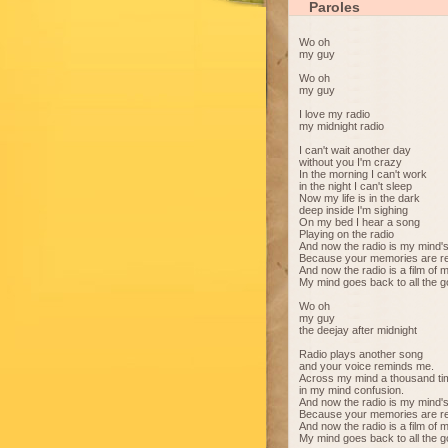
Paroles
Wo oh
my guy
Wo oh
my guy
I love my radio
my midnight radio
I can't wait another day
without you I'm crazy
In the morning I can't work
in the night I can't sleep
Now my life is in the dark
deep inside I'm sighing
On my bed I hear a song
Playing on the radio
And now the radio is my mind'
Because your memories are re
And now the radio is a film of m
My mind goes back to all the go
Wo oh
my guy
the deejay after midnight
Radio plays another song
and your voice reminds me.
Across my mind a thousand t
in my mind confusion.
And now the radio is my mind'
Because your memories are re
And now the radio is a film of m
My mind goes back to all the go