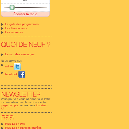
80'
Écouter la radio
La grille des programmes
Les titres à venir
Les requêtes
Le mur des messages
Nous suivre sur:
twitter
facebook
Vous pouvez vous abonner à la lettre
d'information directement sur votre
page compte
, ou en vous
inscrivant
ici
.
RSS Les news
RSS Les nouvelles entrées