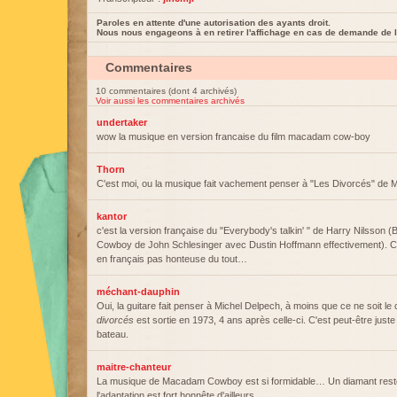
Paroles en attente d'une autorisation des ayants droit.
Nous nous engageons à en retirer l'affichage en cas de demande de l
Commentaires
10 commentaires (dont 4 archivés)
Voir aussi les commentaires archivés
undertaker
wow la musique en version francaise du film macadam cow-boy
Thorn
C'est moi, ou la musique fait vachement penser à "Les Divorcés" de 
kantor
c'est la version française du "Everybody's talkin' " de Harry Nilsso
Cowboy de John Schlesinger avec Dustin Hoffmann effectivement). Ch
en français pas honteuse du tout…
méchant-dauphin
Oui, la guitare fait penser à Michel Delpech, à moins que ce ne soit le
divorcés
est sortie en 1973, 4 ans après celle-ci. C'est peut-être just
bateau.
maitre-chanteur
La musique de Macadam Cowboy est si formidable… Un diamant reste
l'adaptation est fort honnête d'ailleurs..