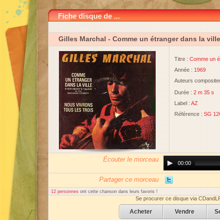
Fiche disque de ...
Gilles Marchal
- Comme un étranger dans la vill
Titre :
Comme un étr
Année :
1969
Auteurs compositeu
Durée :
2 m 35 s
Label :
AZ
Référence :
SG 12
Écouter le morceau
Audio
00:00
Player
Partager ce morceau
12 personnes
ont cette chanson dans leurs favoris !
Se procurer ce disque via CDandL
Acheter
Vendre
S