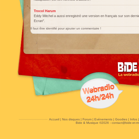
Trocol Harum
Eddy Mitchel a aussi enregistré une version en français sur son dern
Ecran".
Il faut être identifié pour ajouter un commentaire !
Accueil
|
Nos disques
|
Forum
|
Evénements
|
Goodies
|
Infos
Bide & Musique ©2026 -
contact@bide-et-m