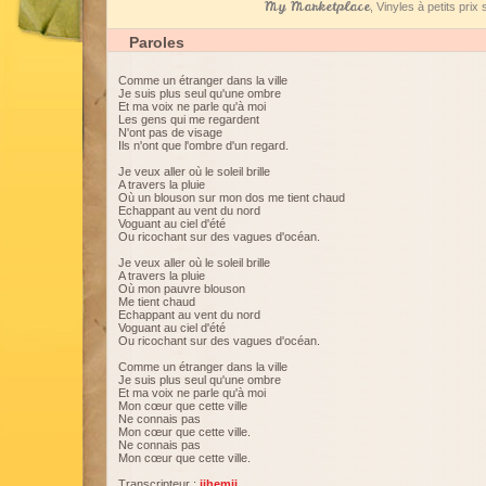
My Marketplace
, Vinyles à petits pri
Paroles
Comme un étranger dans la ville
Je suis plus seul qu'une ombre
Et ma voix ne parle qu'à moi
Les gens qui me regardent
N'ont pas de visage
Ils n'ont que l'ombre d'un regard.
Je veux aller où le soleil brille
A travers la pluie
Où un blouson sur mon dos me tient chaud
Echappant au vent du nord
Voguant au ciel d'été
Ou ricochant sur des vagues d'océan.
Je veux aller où le soleil brille
A travers la pluie
Où mon pauvre blouson
Me tient chaud
Echappant au vent du nord
Voguant au ciel d'été
Ou ricochant sur des vagues d'océan.
Comme un étranger dans la ville
Je suis plus seul qu'une ombre
Et ma voix ne parle qu'à moi
Mon cœur que cette ville
Ne connais pas
Mon cœur que cette ville.
Ne connais pas
Mon cœur que cette ville.
Transcripteur :
jihemji