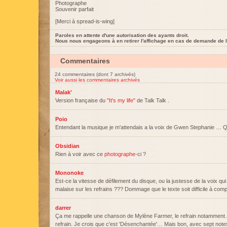
Photographe
Souvenir parfait
[Merci à spread-is-wing]
Paroles en attente d'une autorisation des ayants droit.
Nous nous engageons à en retirer l'affichage en cas de demande de l
Commentaires
24 commentaires (dont 7 archivés)
Voir aussi les commentaires archivés
Malak'
Version française du
"It's my life"
de Talk Talk .
Poio
Entendant la musique je m'attendais a la voix de Gwen Stephanie … Qu
Obsidian
Rien à voir avec ce
photographe
-ci ?
Mononoke
Est-ce la vitesse de défilement du disque, ou la justesse de la voix qui
malaise sur les refrains ??? Dommage que le texte soit difficile à comp
darrer
Ça me rappelle une chanson de Mylène Farmer, le refrain notamment
refrain. Je crois que c'est 'Désenchantée'… Mais bon, avec sept no