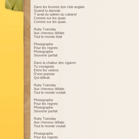
Dans les brumes dun club anglais
Quand tu dansais
Y avait du spleen au cabaret
Comme sur les quais
Comme sur les quais.
Ruby Tuesday
Aux cheveux défaits
Tout le monde était
Photographe
Pour les regrets
Photographe
Souvenir parfait
Dans la chaleur des cigares
Tu voyageais
Entre les violons
D'une popstar
Qui délirait
Ruby Tuesday
Aux cheveux défaits
Tout le monde voulait
Photographe
Pour les regrets
Photographe
Souvenir parfait
Ruby Tuesday
Aux cheveux défaits
Tout le monde voulait
Photographe
Pour les regrets