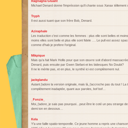
Ragnagna Gluant
Michael Denard donne l'impréssion qu'il chante sous Xanax téllement
Tryph
Il est aussi tuant que son frère Bob, Denard.
Aziraphale
Les traduction c'est comme les femmes : plus elle sont belles et moins 
moins elles sont belle et plus elle sont fidele …. Le pull est assez 
comme d'hab je prefere l'original.
Mikpique
Mais qu'a fait Mark Hollis pour que son œuvre soit d'abord massacrée
Denard, puis ensuite par Gwen Stefani et les bidesques No Doubt?
Il ne le mérite pas, et en plus, le synthé ici est complètement nul.
jackglandu
Autant j'adore la version originale, mais là, j'accroche pas du tout ! La t
complètement inadaptée, quant aux paroles, bof bof…
_Fonzie_
Moi, j'adore, je sais pas pourquoi…peut être le coté un peu strange de
demi ton en dessous…
Kela
Y'a une faille spatio-temporelle. Ce jeune homme a repris une chans