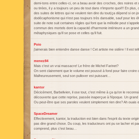
demi-tons entre celles-ci, on a beau avoir des croches, des noires et
ou tirées, il y a toujours un peu de tout dans n'importe quoi!!! En plus,
des suites de lettres qui ne veulent rien dire du tout(ça dépend si on jo
dodécaphonisme qui n'est pas toujours très dansable, sauf pour les élu
suite de note suit certaines règles qui font que la mélodie peut s'appele
commun des mortels dont la capacité d'harmonie intérieure a un grand
métaphysiques qu'il se pose et celles qu'il fuit.
Poio
j'aimerais bien entendre danse danse ! Cet artiste me sidère ! Il est te
menez84
Mais c'est un vrai massacre! Le frère de Michel Farinet?
On sent clairement que le volume est poussé à fond pour faire croire q
Malheureusement, seul son pullover est puissant…
kantor
Décicément, Barbelivien, il ose tout, c'est même à ça qu'on le reconn
découverte que cette reprise, passée inaperçue à l'époque. Un grand
Ou peut-être que ses paroles veulent simplement rien dire? Ah ouais en 
SpaceDreamer
Effectivement, kantor, la traduction est bien dans l'esprit du texte origin
pas dire grand chose. Du coup, les traducteurs ont pu se lacher et parl
comprend, plus c'est beau…