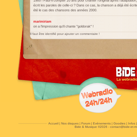
1985 ! Faut-il compter 20 ans pour chanter l'original après l'adaptation
écrit les paroles de celle-ci ? Dans ce cas, la chanson a déjà été écrit
été le cas des chansons des années 2000.
marimiriam
on a l'impression qu'il chante "goldorak" !
Il faut être identifié pour ajouter un commentaire !
Accueil
|
Nos disques
|
Forum
|
Evénements
|
Goodies
|
Infos
Bide & Musique ©2026 -
contact@bide-et-m