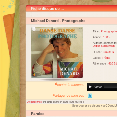
Fiche disque de ...
Michael Denard
- Photographe
Titre :
Photographe
Année :
1985
Auteurs compositeu
Didier Barbelivien
Durée :
3 m 31 s
Label :
Tréma
Référence :
410 3
Écouter le morceau
Audio
00:00
Player
Partager ce morceau
39 personnes
ont cette chanson dans leurs favoris !
Se procurer ce disque via CDandL
Paroles