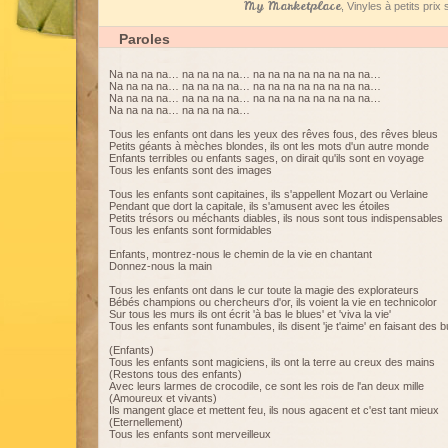
My Marketplace
, Vinyles à petits pri
Paroles
Na na na na… na na na na… na na na na na na na na…
Na na na na… na na na na… na na na na na na na na…
Na na na na… na na na na… na na na na na na na na…
Na na na na… na na na na…
Tous les enfants ont dans les yeux des rêves fous, des rêves bleus
Petits géants à mèches blondes, ils ont les mots d'un autre monde
Enfants terribles ou enfants sages, on dirait qu'ils sont en voyage
Tous les enfants sont des images
Tous les enfants sont capitaines, ils s'appellent Mozart ou Verlaine
Pendant que dort la capitale, ils s'amusent avec les étoiles
Petits trésors ou méchants diables, ils nous sont tous indispensables
Tous les enfants sont formidables
Enfants, montrez-nous le chemin de la vie en chantant
Donnez-nous la main
Tous les enfants ont dans le cur toute la magie des explorateurs
Bébés champions ou chercheurs d'or, ils voient la vie en technicolor
Sur tous les murs ils ont écrit 'à bas le blues' et 'viva la vie'
Tous les enfants sont funambules, ils disent 'je t'aime' en faisant des b
(Enfants)
Tous les enfants sont magiciens, ils ont la terre au creux des mains
(Restons tous des enfants)
Avec leurs larmes de crocodile, ce sont les rois de l'an deux mille
(Amoureux et vivants)
Ils mangent glace et mettent feu, ils nous agacent et c'est tant mieux
(Eternellement)
Tous les enfants sont merveilleux