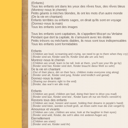
(Enfants)
Tous les enfants ont dans les yeux des rêves fous, des rêves bleus
(Montrez-nous le chemin)
Petits géants à mèches blondes, ils ont les mots d'un autre monde
(De la vie en chantant)
Enfants terribles ou enfants sages, on dirait qu'ils sont en voyage
(Donnez-nous la main)
Tous les enfants sont des images
Tous les enfants sont capitaines, ils s'appellent Mozart ou Verlaine
Pendant que dort la capitale, ils s'amusent avec les étoiles
Petits trésors ou méchants diables, ils nous sont tous indispensables
Tous les enfants sont formidables
Enfants
| (Children are loud, screaming and crying, we need to go to them when they cry)
| (Kinder sind wir, Kinder seid ihr, Kinder sind alle um uns her)
Montrez-nous le chemin
| (Children are small, learn to be tall, look at them, you'll see your life go by)
| (Kinder sind hier, Kinder sind dort, Kinder braucht diese Welt so sehr)
De la vie en chantant
| (Out of their place, dirt on their face, children make everyone sing along)
| (Kinder sind alt, Kinder sind jung, Kinder sind kindlich und genial)
Donnez-nous la main
| (Sharing our dreams right to the end)
| (Kinder, das war'n wir alle mal)
Enfants
| (Children are good, children are bad, doing their best to drive you mad)
| (Kinder sind laut, Kinder sind leis', Kinder kann oft nur ein Kind's versteh'n)
Restons tous des enfants
| (Children are neat, honest and sweet, holding their dreams in people's hand)
| (Kinder sind klein, werden schnell groß, an ihnen sieht man die Zeit vergeh'n)
Amoureux et vivants
| (Children are cute, children are wise, look at the laughter in their eyes)
| (Kinder sind wild, Kinder, die seh'n alles mit anderen Augen an)
Eternellement
| (Children are stars)
| (Kinder sind wir, Kinder seid ihr)