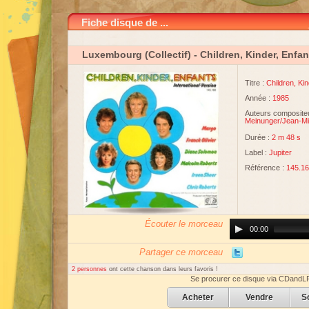
Fiche disque de ...
Luxembourg (Collectif)
- Children, Kinder, Enfan
Titre :
Children, Kin
Année :
1985
Auteurs compositeu
Meinunger
/
Jean-Mi
Durée :
2 m 48 s
Label :
Jupiter
Référence :
145.1
Écouter le morceau
Audio
00:00
Player
Partager ce morceau
2 personnes
ont cette chanson dans leurs favoris !
Se procurer ce disque via CDandL
Acheter
Vendre
S