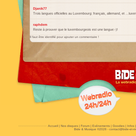
Djanik77
Trois langues officielles au Luxembourg: français, allemand, et …lux
raphdem
Reste à prouver que le luxembourgeois est une langue:-)!
Il faut être identifié pour ajouter un commentaire !
Accueil
|
Nos disques
|
Forum
|
Evénements
|
Goodies
|
Infos
Bide & Musique ©2026 -
contact@bide-et-m