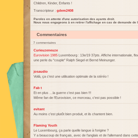
Children, Kinder, Enfants !
Transcripteur :
gdem2408
Paroles en attente d'une autorisation des ayants droit.
Nous nous engageons à en retirer l'affichage en cas de demande de l
Commentaires
7 commentaires
Curieuzeneuze
Eurovision 1985
Luxembourg : 13e/19 37pts. Affiche internationale, fl
une perle du "couple" Ralph Siegel et Bernd Meinunger.
josaudio
Voilà, ça c'est une utilisation optimale de la stéréo !
Fab t
Et en plus …la guerre c'est pas bien !!!
Même fan de l'Eurovision, ce morceau, c'est pas possible !
evitant
Au moins c'est plutôt bien produit, et ils chantent bien.
Flaming Youth
Le Luxembourg, ça parle quelle langue à l'origine ?
Y a beaucoup de français, avec de l'anglais et de l'allemand dans cett