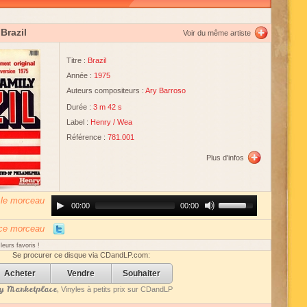
 Brazil
Voir du même artiste
Titre :
Brazil
Année :
1975
Auteurs compositeurs :
Ary Barroso
Durée :
3 m 42 s
Label :
Henry
/
Wea
Référence :
781.001
Plus d'infos
 le morceau
Audio
Use
00:00
00:00
Player
Up/Down
Arrow
keys
 ce morceau
to
increase
eurs favoris !
or
Se procurer ce disque via CDandLP.com:
decrease
volume.
Acheter
Vendre
Souhaiter
 Marketplace
, Vinyles à petits prix sur CDandLP