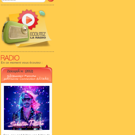
En ce moment vous écoutez :
ZizicoptÃ¨re
(2012)
SÃ©bastien Patoche
prÃ©sente Connection BÃ©kÃ©