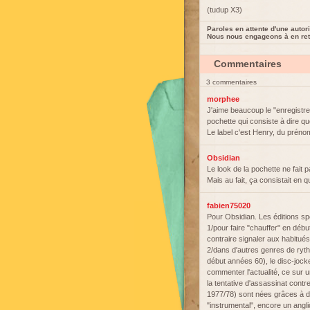
(tudup X3)
Paroles en attente d'une autori
Nous nous engageons à en reti
Commentaires
3 commentaires
morphee
J'aime beaucoup le "enregistrem
pochette qui consiste à dire que
Le label c'est Henry, du prén
Obsidian
Le look de la pochette ne fait p
Mais au fait, ça consistait en q
fabien75020
Pour Obsidian. Les éditions s
1/pour faire "chauffer" en débu
contraire signaler aux habitués 
2/dans d'autres genres de ryth
début années 60), le disc-jock
commenter l'actualité, ce sur 
la tentative d'assassinat cont
1977/78) sont nées grâces à d
"instrumental", encore un angl