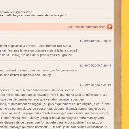
sation des ayants droit.
rer l'affichage en cas de demande de leur part.
Voir tous les commentaires
Le 09/04/2005 à 18:09
ent original de la version 1975" trompe-l'œil sur la
 ce n'est pas la version originale mais à le faire croire !
om de M. Belolo, l'un des deux producteurs du groupe…
Le 09/04/2005 à 20:43
as vraiment brésilien, c'est le moins que l'on puisse dire.
uoi une édition « spéciale disc-jockey » ?
Le 15/01/2006 à 01:17
péciales DJ sont, à ma connaissance, de deux sortes:
t de soirée en attendant le chaland (c'est le cas de ce type de mélodie) ou au
que c'est le dernier verre et qu'il va falloir dégager sous peu.
mes, et notamment en reggae (ou plus exactement en ska original, c'est-à-dire
ey ne se contentait pas de passer des disques. Il venait donner des infos ou
un fond musical. La plupart des "protests-songs" jamaïcaines, au moins jusqu'à
re Robert Nesta "Bob" Marley (lorsqu'il battait campagne contre Manley vers
es disques de ce genre, que l'on appelle dans le vocabulaire français… un
icisme, employé au mode nominatif… Désolé. je ne sais si mes explications te