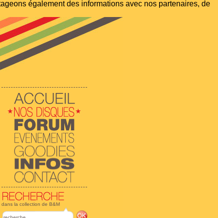
artageons également des informations avec nos partenaires, de
dans la collection de B&M