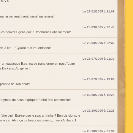
? E.A.S.
Le 27/02/2005 à 21:09
! nanaï nananaï nanaï nanaï nanananaï
Le 28/03/2005 à 22:46
es pauvres gens que tu t'acharnes obstinément"
Le 28/03/2005 à 22:46
s à lire…" Quelle culture, Artibano!
Le 26/07/2005 à 01:30
un catalogue Ikea, ça se transforme en tract "Lutte
de Dickens. Au génie !
Le 26/07/2005 à 13:04
 proprio de son chalet…
Le 02/08/2005 à 16:29
st sympa de nous expliquer l'utilité des commodités.
Le 25/10/2005 à 01:28
aire pipi ! Est-ce que je suis un riche ? Ben dis-donc, je
ir à ça ! Ahh! ça va beaucoup mieux, merci Artibano !
Le 25/10/2005 à 01:34