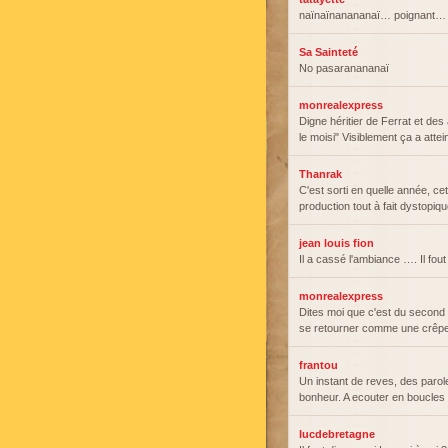
naïnaïnanananaï… poignant…
Sa Sainteté
No pasaranananaï
monrealexpress
Digne héritier de Ferrat et des
le moisi" Visiblement ça a atte
Thanrak
C'est sorti en quelle année, c
production tout à fait dystopiqu
jean louis fion
Il a cassé l'ambiance …. Il fo
monrealexpress
Dites moi que c'est du second
se retourner comme une crêpe
frantou
Un instant de reves, des parole
bonheur. A ecouter en boucles p
lucdebretagne