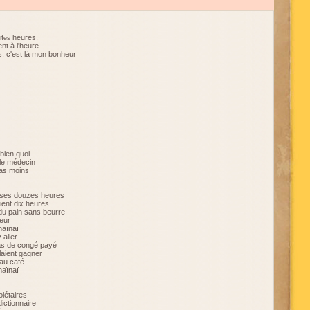
it
heures.
es
ent à l'heure
s, c'est là mon bonheur
bien quoi
 le médecin
pas moins
t ses douzes heures
aient dix heures
du pain sans beurre
heur
naïnaï
 aller
pas de congé payé
laient gagner
 au café
naïnaï
olétaires
dictionnaire