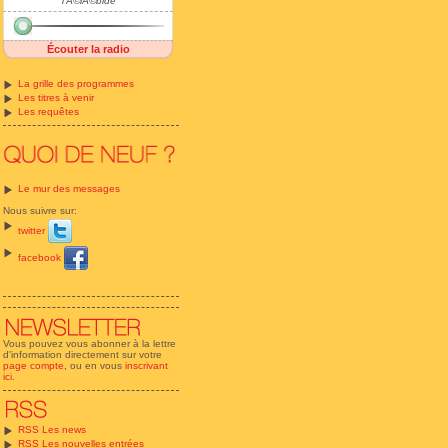
TÃ©lÃ©bide
Écouter la radio
La grille des programmes
Les titres à venir
Les requêtes
Le mur des messages
Nous suivre sur:
twitter
facebook
Vous pouvez vous abonner à la lettre
d'information directement sur votre
page compte
, ou en vous
inscrivant
ici
.
RSS Les news
RSS Les nouvelles entrées