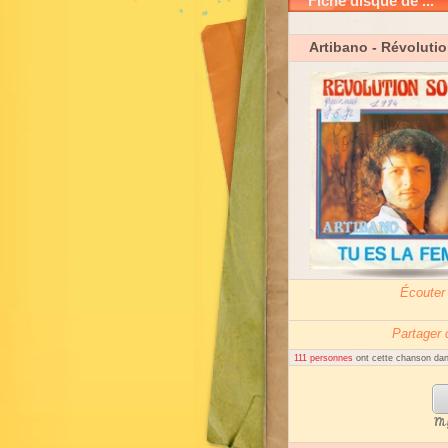
Fiche disque de ...
Artibano
- Révolutio
Écouter
Partager
111 personnes
ont cette chanson dans
My