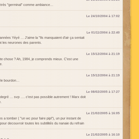
 très "germinal" comme ambiance…
Le 24/10/2004 à 17:02
Le 01/11/2004 à 22:40
 années Yéyé … J'aime la "Ils manquaient d'air ça sentait
int les neurones des parents.
Le 15/12/2004 à 21:19
ette chose ? Ah, 1984, je comprends mieux. C'est une
e.
Le 15/12/2004 à 21:19
ut le bourdon…
Le 08/02/2005 à 17:27
 degré … svp …. c'est pas possible autrement ! Marx doit
.
Le 21/02/2005 à 16:05
s a tomber ( "un wc pour faire pipi"), un pur instant de
our decouvroir toutes les subtilités du nanaie du refrain
Le 21/02/2005 à 16:10