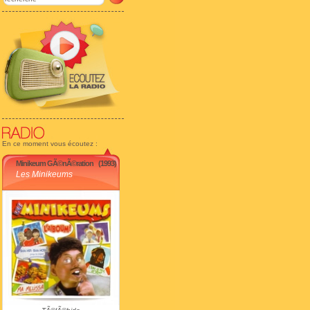
En ce moment vous écoutez :
Minikeum GÃ©nÃ©ration
(1993)
Les Minikeums