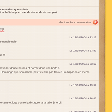
sation des ayants droit.
rer l'affichage en cas de demande de leur part.
Voir tous les commentaires
vés)
ivés
Le 17/10/2004 à 23:17
e nanaïe naïe
Le 17/10/2004 à 23:53
x !!!
Le 17/10/2004 à 23:53
availler douze heures et dormir dans une boîte à
 Dommage que son arrière-petit-fils n'ait pas trouvé un diapason en même
Le 18/10/2004 à 19:57
t…
Le 19/10/2004 à 16:03
terre et lutte contre la dictature, ananaille. [merci]
Le 21/10/2004 à 21:26