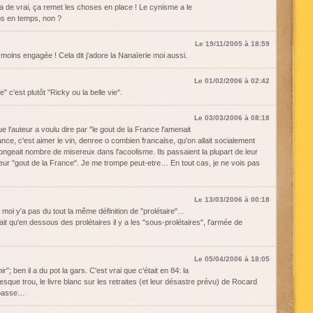
 de vrai, ça remet les choses en place ! Le cynisme a le
ps en temps, non ?
Le 19/11/2005 à 18:59
t moins engagée ! Cela dit j'adore la Nanaïerie moi aussi.
Le 01/02/2006 à 02:42
" c'est plutôt "Ricky ou la belle vie".
Le 03/03/2006 à 08:18
l'auteur a voulu dire par "le gout de la France l'amenait
rance, c'est aimer le vin, denree o combien francaise, qu'on allait socialement
longeait nombre de misereux dans l'acoolisme. Ils passaient la plupart de leur
leur "gout de la France". Je me trompe peut-etre… En tout cas, je ne vois pas
Le 13/03/2006 à 00:18
moi y'a pas du tout la même définition de "prolétaire"…
urait qu'en dessous des prolétaires il y a les "sous-prolétaires", l'armée de
Le 05/04/2006 à 18:05
; ben il a du pot la gars. C'est vrai que c'était en 84: la
sque trou, le livre blanc sur les retraites (et leur désastre prévu) de Rocard
n passe…