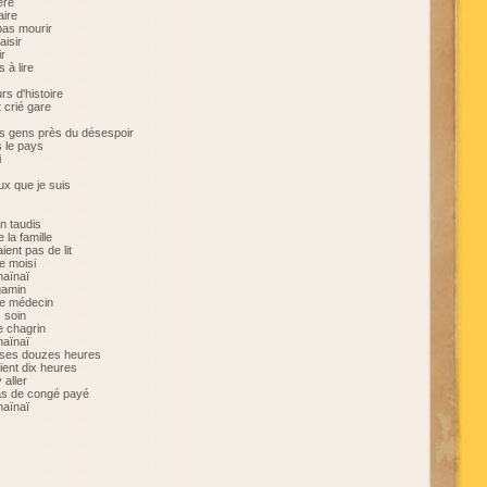
ère
aire
pas mourir
aisir
r
 à lire
rs d'histoire
 crié gare
es gens près du désespoir
 le pays
i
ux que je suis
n taudis
 la famille
aient pas de lit
le moisi
naïnaï
gamin
le médecin
 soin
le chagrin
naïnaï
t ses douzes heures
aient dix heures
 aller
pas de congé payé
naïnaï