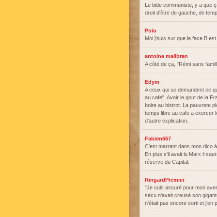
Le bide communiste, y a que ça
droit d'être de gauche, de tem
Poio
Moi j'suis sur que la face B es
antoine malibran
A côté de ça, "Rémi sans famille
Edym
A ceux qui se demandent ce que 
au cafe". Avoir le gout de la F
boire au bistrot. La pauvrete p
temps libre au cafe a exercer 
d'autre explication.
Fabien667
C'est marrant dans mon dico à 
En plus s'il avait lu Marx il sa
réserve du Capital.
RingardPremier
"Je suis assuré pour mon avenir"
sécu n'avait creusé son gigante
n'était pas encore sorti et j'e