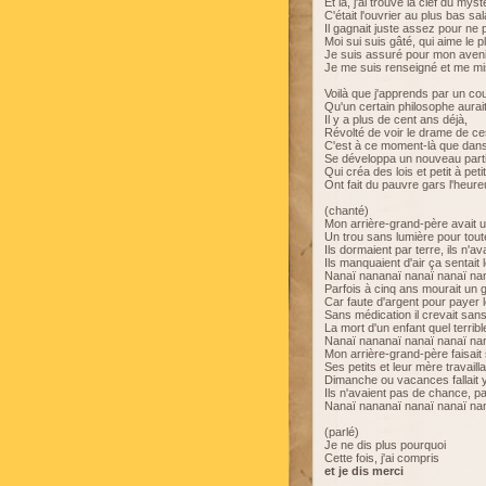
Et là, j'ai trouvé la clef du myst
C'était l'ouvrier au plus bas sal
Il gagnait juste assez pour ne 
Moi sui suis gâté, qui aime le pl
Je suis assuré pour mon aveni
Je me suis renseigné et me mis
Voilà que j'apprends par un cou
Qu'un certain philosophe aurait
Il y a plus de cent ans déjà,
Révolté de voir le drame de c
C'est à ce moment-là que dans
Se développa un nouveau part
Qui créa des lois et petit à petit
Ont fait du pauvre gars l'heure
(chanté)
Mon arrière-grand-père avait u
Un trou sans lumière pour toute
Ils dormaient par terre, ils n'av
Ils manquaient d'air ça sentait 
Nanaï nananaï nanaï nanaï na
Parfois à cinq ans mourait un 
Car faute d'argent pour payer 
Sans médication il crevait sans
La mort d'un enfant quel terrib
Nanaï nananaï nanaï nanaï na
Mon arrière-grand-père faisai
Ses petits et leur mère travaill
Dimanche ou vacances fallait y
Ils n'avaient pas de chance, 
Nanaï nananaï nanaï nanaï na
(parlé)
Je ne dis plus pourquoi
Cette fois, j'ai compris
et je dis merci