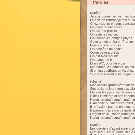
Paroles
(parlé)
Je suis ouvrier, je fais mes h
u
o
Le soir, en rentrant je fais du c
Chez moi, les enfants sont gai
On parle de vacances,
On fait des projets
On a de la chance,
On touche les congés payés
Cette année on ira en France
Pour se faire bronzer
On possède un chalet
Qu'on paye à crédit
On est bien meublé
On a tous un lit
Et un WC, pour faire pipi
Ma femme, les enfants, on est 
Si on est souffrant on va chez
Si je suis absent je ne gagne 
(chanté)
Mon arrière-grand-père faisai
Ses petits et leur mère travaill
Manger les pommes de terre, 
C'était la misère et pas le bon
Nanaï nananaï nanaï nanaï na
Dimanche ou vacances fallait y
Ils n'avaient pas de chance, 
Dépenser d'avance ce qu'ils al
Le goût de la France l'amenait
Nanaï nananaï nanaï nanaï na
(parlé)
Les ouvriers d'avant étaient pr
Quel mot ! J'ai dû consulter le 