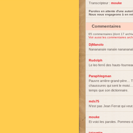
Transcripteur :
mouke
Paroles en attente d'une autori
Nous nous engageons à en reti
Commentaires
65 commentaires (dont 17 archi
Voir aussi les commentaires arch
DjManolo
Nanananaïe nanaïe nanananaï
Rudolph
Le leo ferré des hauts-fourneau
Paraphlegman
Pauvre arrière-grand-père… Tr
chaussures qui sent le moisi…
temps que son dictionnaire.
mds75
N'est pas Jean Ferrat qui veu
mouke
Et voici les paroles. Pommes-de-
tatayette