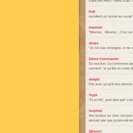
Il faut dire merci ! merci à qui 
KeD
excellent! un hymne au social
maserati
"Misereu…Misereu…C'est sur l
epops
"Je me suis renseigné, et me mi
Dance Commander
Du tout bon. Ca commence par 
ouvrière", et ça finit en conte 
delight
Pas avec ça qu'il sera devenu
Tryph
"Et un WC, pour faire pipi" c'e
foxyfred
Moi j'ai deux wc chez moi pour f
pensais pas que ça pouvait ten
djhector