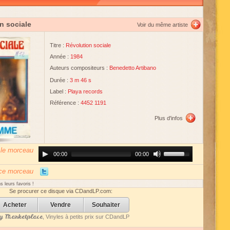
n sociale
Voir du même artiste
Titre :
Révolution sociale
Année :
1984
Auteurs compositeurs :
Benedetto Artibano
Durée :
3 m 46 s
Label :
Playa records
Référence :
4452 1191
Plus d'infos
 le morceau
Audio
Use
00:00
00:00
Player
Up/Down
Arrow
keys
 ce morceau
to
increase
 leurs favoris !
or
Se procurer ce disque via CDandLP.com:
decrease
volume.
Acheter
Vendre
Souhaiter
 Marketplace
, Vinyles à petits prix sur CDandLP