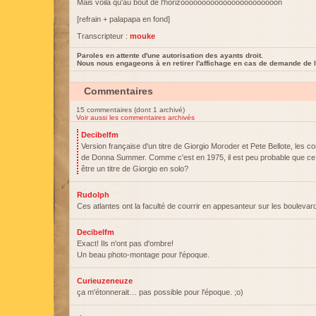
Mais voilà qu'au bout de l'horizooooooooooooooooooooooon
[refrain + palapapa en fond]
Transcripteur :
mouke
Paroles en attente d'une autorisation des ayants droit.
Nous nous engageons à en retirer l'affichage en cas de demande de l
Commentaires
15 commentaires (dont 1 archivé)
Voir aussi les commentaires archivés
Decibelfm
Version française d'un titre de Giorgio Moroder et Pete Bellote, les c
de Donna Summer. Comme c'est en 1975, il est peu probable que ce so
être un titre de Giorgio en solo?
Rudolph
Ces atlantes ont la faculté de courrir en appesanteur sur les boulevard
Decibelfm
Exact! Ils n'ont pas d'ombre!
Un beau photo-montage pour l'époque.
Curieuzeneuze
ça m'étonnerait… pas possible pour l'époque. ;o)