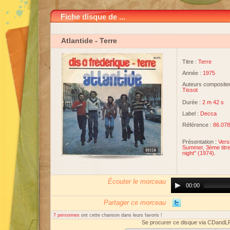
Fiche disque de ...
Atlantide
- Terre
Titre :
Terre
Année :
1975
Auteurs compositeu
Tissot
Durée :
2 m 42 s
Label :
Decca
Référence :
86.078
Présentation :
Vers
Summer, 3ème titre
night" (1974).
Écouter le morceau
Audio
00:00
Player
Partager ce morceau
7 personnes
ont cette chanson dans leurs favoris !
Se procurer ce disque via CDandL