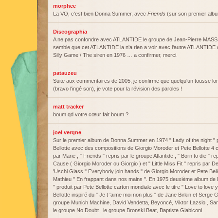
morphee
La VO, c'est bien Donna Summer, avec
Friends
(sur son premier albu
Discographia
A ne pas confondre avec ATLANTIDE le groupe de Jean-Pierre MASSI
semble que cet ATLANTIDE la n'a rien a voir avec l'autre ATLANTIDE 
Silly Game / The siren en 1976 … a confirmer, merci.
patauzeu
Suite aux commentaires de 2005, je confirme que quelqu'un tousse lor
(bravo l'ingé son), je vote pour la révision des paroles !
matt tracker
boum qd votre cœur fait boum ?
joel vergne
Sur le premier album de Donna Summer en 1974 " Lady of the night " p
Bellotte avec des compositions de Giorgio Moroder et Pete Bellotte 4
par Marie , " Friends " repris par le groupe Atlantide , " Born to die "
Cause ( Giorgio Moroder ou Giorgio ) et " Little Miss Fit " repris par D
'Uschi Glass " Everybody join hands " de Giorgio Moroder et Pete Bello
Mathieu " En frappant dans nos mains ". En 1975 deuxième album de
" produit par Pete Bellotte carton mondiale avec le titre " Love to lov
Bellotte inspiré du " Je t 'aime moi non plus " de Jane Birkin et Serge G
groupe Munich Machine, David Vendetta, Beyoncé, Viktor Lazslo , Sa
le groupe No Doubt , le groupe Bronski Beat, Baptiste Giabiconi