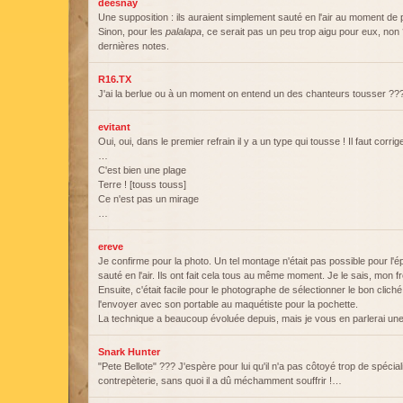
deesnay
Une supposition : ils auraient simplement sauté en l'air au moment de 
Sinon, pour les
palalapa
, ce serait pas un peu trop aigu pour eux, non 
dernières notes.
R16.TX
J'ai la berlue ou à un moment on entend un des chanteurs tousser ??
evitant
Oui, oui, dans le premier refrain il y a un type qui tousse ! Il faut corrig
…
C'est bien une plage
Terre ! [touss touss]
Ce n'est pas un mirage
…
ereve
Je confirme pour la photo. Un tel montage n'était pas possible pour l'é
sauté en l'air. Ils ont fait cela tous au même moment. Je le sais, mon frère 
Ensuite, c'était facile pour le photographe de sélectionner le bon clic
l'envoyer avec son portable au maquétiste pour la pochette.
La technique a beaucoup évoluée depuis, mais je vous en parlerai une 
Snark Hunter
"Pete Bellote" ??? J'espère pour lui qu'il n'a pas côtoyé trop de spécial
contrepèterie, sans quoi il a dû méchamment souffrir !…