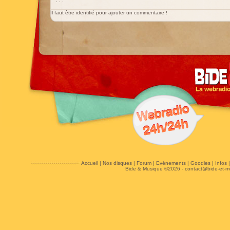
. . .
Il faut être identifié pour ajouter un commentaire !
Accueil
|
Nos disques
|
Forum
|
Evénements
|
Goodies
|
Infos
Bide & Musique ©2026 -
contact@bide-et-m