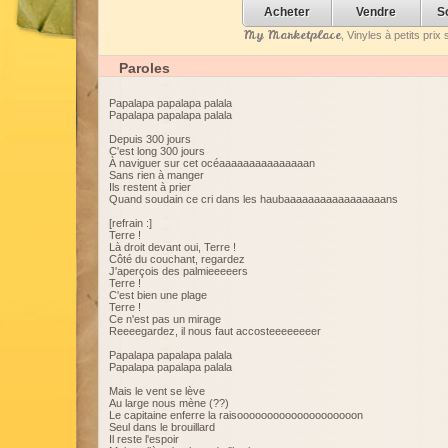
Acheter
Vendre
S
My Marketplace
, Vinyles à petits pri
Paroles
Papalapa papalapa palala
Papalapa papalapa palala
Depuis 300 jours
C'est long 300 jours
À naviguer sur cet océaaaaaaaaaaaaaaan
Sans rien à manger
Ils restent à prier
Quand soudain ce cri dans les haubaaaaaaaaaaaaaaaaans
[refrain :]
Terre !
Là droit devant oui, Terre !
Côté du couchant, regardez
J'aperçois des palmieeeeers
Terre !
C'est bien une plage
Terre !
Ce n'est pas un mirage
Reeeegardez, il nous faut accosteeeeeeeer
Papalapa papalapa palala
Papalapa papalapa palala
Mais le vent se lève
Au large nous mène (??)
Le capitaine enferre la raisoooooooooooooooooooon
Seul dans le brouillard
Il reste l'espoir