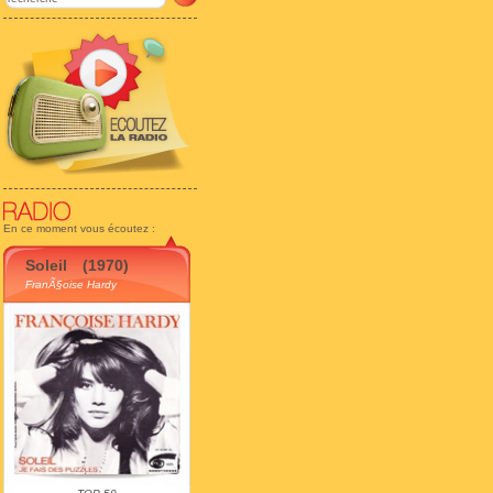
En ce moment vous écoutez :
Soleil
(1970)
FranÃ§oise Hardy