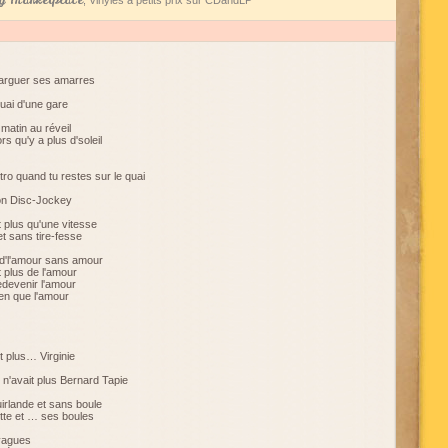
 Marketplace
, Vinyles à petits prix sur CDandLP
 larguer ses amarres
uai d'une gare
matin au réveil
s qu'y a plus d'soleil
o quand tu restes sur le quai
son Disc-Jockey
t plus qu'une vitesse
et sans tire-fesse
 d'l'amour sans amour
 plus de l'amour
edevenir l'amour
ien que l'amour
 plus… Virginie
 n'avait plus Bernard Tapie
irlande et sans boule
tte et … ses boules
vagues