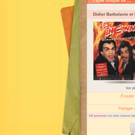
Fiche disque de ...
Didier Barbelavie et
Voir p
Écouter
Partager
145 personnes
ont cette chanson dan