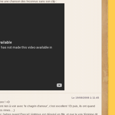
mme une chanson des Inconnus sans son clip :
Le 19/08/2008 à 11:45
dore ! =D
 rien à voir avec 'le chagrin d'amour', c'est excellent ! Et puis, ils ont quand
des rimes…;)
, j'adore quand Pascal Légitimus est déguisé en fille, et que la voix féminine dit