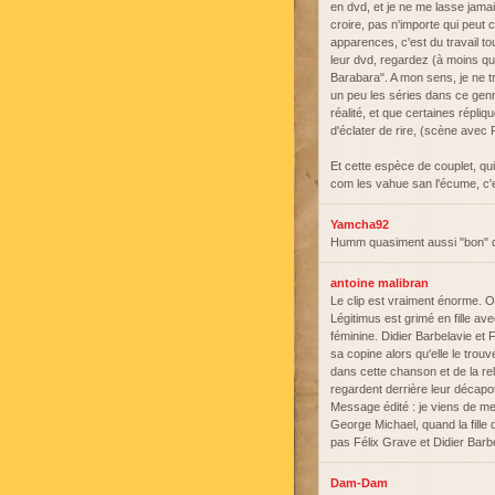
en dvd, et je ne me lasse jamai
croire, pas n'importe qui peut 
apparences, c'est du travail to
leur dvd, regardez (à moins que
Barabara". A mon sens, je ne t
un peu les séries dans ce genre
réalité, et que certaines répl
d'éclater de rire, (scène avec
Et cette espèce de couplet, qui
com les vahue san l'écume, c'es
Yamcha92
Humm quasiment aussi "bon" que
antoine malibran
Le clip est vraiment énorme. 
Légitimus est grimé en fille av
féminine. Didier Barbelavie et
sa copine alors qu'elle le trouv
dans cette chanson et de la rel
regardent derrière leur décapo
Message édité : je viens de me
George Michael, quand la fille
pas Félix Grave et Didier Barb
Dam-Dam