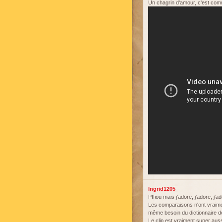
Un chagrin d'amour, c'est co
Ingrid1205
Pffiou mais j'adore, j'adore, j'a
Les comparaisons n'ont vraiment
même besoin du dictionnaire 
Le clip est vraiment super aussi