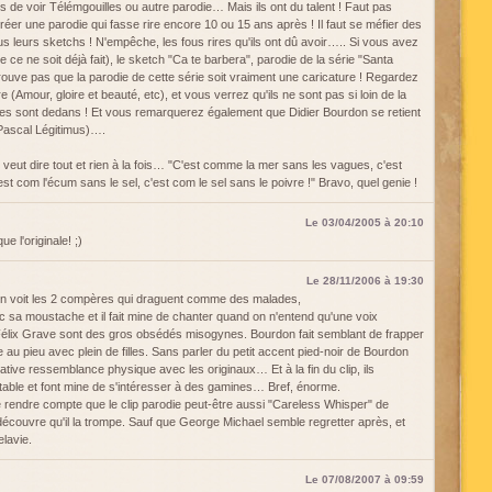
s de voir Télémgouilles ou autre parodie… Mais ils ont du talent ! Faut pas
créer une parodie qui fasse rire encore 10 ou 15 ans après ! Il faut se méfier des
us leurs sketchs ! N'empêche, les fous rires qu'ils ont dû avoir….. Si vous avez
 ce ne soit déjà fait), le sketch "Ca te barbera", parodie de la série "Santa
rouve pas que la parodie de cette série soit vraiment une caricature ! Regardez
 (Amour, gloire et beauté, etc), et vous verrez qu'ils ne sont pas si loin de la
iques sont dedans ! Et vous remarquerez également que Didier Bourdon se retient
 Pascal Légitimus)….
 veut dire tout et rien à la fois… "C'est comme la mer sans les vagues, c'est
t com l'écum sans le sel, c'est com le sel sans le poivre !" Bravo, quel genie !
Le 03/04/2005 à 20:10
 l'originale! ;)
Le 28/11/2006 à 19:30
On voit les 2 compères qui draguent comme des malades,
ec sa moustache et il fait mine de chanter quand on n'entend qu'une voix
 Félix Grave sont des gros obsédés misogynes. Bourdon fait semblant de frapper
e au pieu avec plein de filles. Sans parler du petit accent pied-noir de Bourdon
ative ressemblance physique avec les originaux… Et à la fin du clip, ils
table et font mine de s'intéresser à des gamines… Bref, énorme.
 rendre compte que le clip parodie peut-être aussi "Careless Whisper" de
 découvre qu'il la trompe. Sauf que George Michael semble regretter après, et
elavie.
Le 07/08/2007 à 09:59