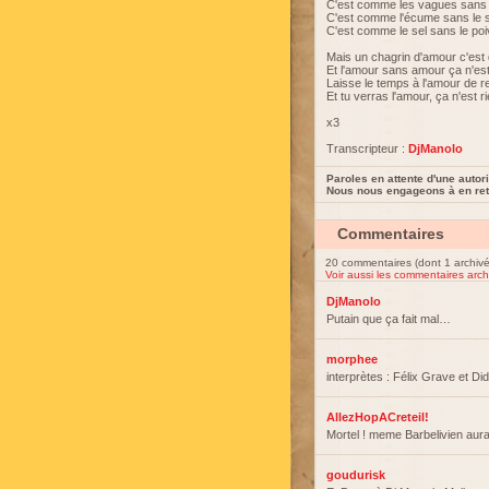
C'est comme les vagues sans
C'est comme l'écume sans le s
C'est comme le sel sans le poi
Mais un chagrin d'amour c'est
Et l'amour sans amour ça n'est
Laisse le temps à l'amour de r
Et tu verras l'amour, ça n'est r
x3
Transcripteur :
DjManolo
Paroles en attente d'une autori
Nous nous engageons à en reti
Commentaires
20 commentaires (dont 1 archivé
Voir aussi les commentaires arch
DjManolo
Putain que ça fait mal…
morphee
interprètes : Félix Grave et Did
AllezHopACreteil!
Mortel ! meme Barbelivien aurai
goudurisk