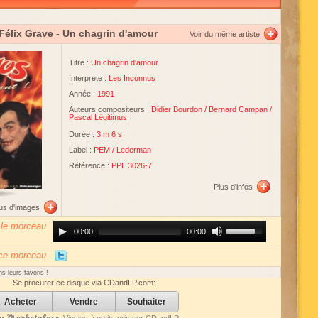
 Félix Grave
- Un chagrin d'amour
Voir du même artiste
Titre :
Un chagrin d'amour
Interprète :
Les Inconnus
Année :
1991
Auteurs compositeurs :
Didier Bourdon
/
Bernard Campan
/
Pascal Légitimus
Durée :
3 m 6 s
Label :
PEM
/
Lederman
Référence :
PPL 3026-7
Plus d'infos
lus d'images
 le morceau
Audio
Use
00:00
00:00
Player
Up/Down
Arrow
keys
 ce morceau
to
increase
s leurs favoris !
or
Se procurer ce disque via CDandLP.com:
decrease
volume.
Acheter
Vendre
Souhaiter