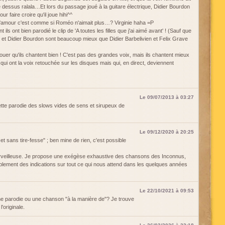
e dessus ralala…Et lors du passage joué à la guitare électrique, Didier Bourdon
r faire croire qu'il joue hihi^^
d'amour c'est comme si Roméo n'aimait plus…? Virginie haha =P
 ont bien parodié le clip de 'A toutes les filles que j'ai aimé avant' ! (Sauf que
 Didier Bourdon sont beaucoup mieux que Didier Barbelivien et Felix Grave
ouer qu'ils chantent bien ! C'est pas des grandes voix, mais ils chantent mieux
qui ont la voix retouchée sur les disques mais qui, en direct, deviennent
Le 09/07/2013 à 03:27
cette parodie des slows vides de sens et sirupeux de
Le 09/12/2020 à 20:25
et sans tire-fesse" ; ben mine de rien, c'est possible
rveilleuse. Je propose une exégèse exhaustive des chansons des Inconnus,
blement des indications sur tout ce qui nous attend dans les quelques années
Le 22/10/2021 à 09:53
ne parodie ou une chanson "à la manière de"? Je trouve
'originale.