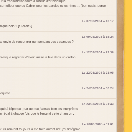
 la transcription toute à l'oreille d'or bidesque.
t meilleur que du Cabrel pour les paroles et les rimes… (bon ouais, perso
Le 07/08/2004 à 16:17
dique hein ? [tu crois?]
Le 09/08/2004 à 15:24
s envie de rencontrer qqn pendant ces vacances ?
Le 12/08/2004 à 23:36
presque regretter d'avoir laissé la télé dans un carton…
Le 22/08/2004 à 23:05
Le 24/08/2004 à 00:24
requete.
Le 23/03/2005 à 21:43
ué à l'époque , par ce que j'aimais bien les interprêtes
un régal à chauqe fois que je l'entend cette chanson .
Le 28/03/2005 à 11:01
ils arrivent toujours à me faire autant rire, j'ai l'intégrale