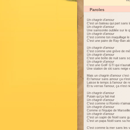
My
Paroles
Un chagrin d'amour
C'est un bateau qui part sans
Un chagrin d'amour
Une samsonite oubliée sur le q
Un chagrin d'amour
C'est comme ton maquillage le 
C'est une paire de Ray-Ban alor
Un chagrin d'amour
C'est comme une grève de métr
Un chagrin d'amour
C'est une boîte de nuit sans 
Un chagrin d'amour
C'est une GolF GTI qui n'aurai
Une station de ski sans neige 
Mais un chagrin d'amour c'est
Et l'amour sans amour ça n'est
Laisse le temps à l'amour de r
Et tu verras l'amour, ça n'est r
Un chagrin d'amour
Putain qu'ça fait mal
Un chagrin d'amour
C'est comme si Roméo n'aimait
Un chagrin d'amour
Comme si l'équipe de Marseille
Un chagrin d'amour
C'est un sapin de Noël sans gu
C'est un papa Noël sans sa ho
C'est comme la mer sans les 