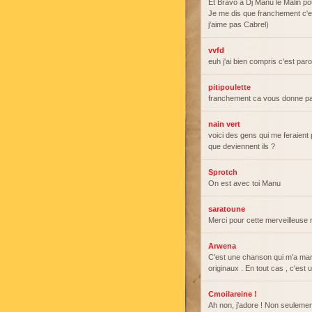
Et Bravo à Dj Manu le Malin pour
Je me dis que franchement c'es
j'aime pas Cabrel)
vvfd
euh j'ai bien compris c'est paro
pitipoulette
franchement ca vous donne pa
nain vert
voici des gens qui me feraient 
que deviennent ils ?
Sprotch
On est avec toi Manu
saratoune
Merci pour cette merveilleuse 
Arwena
C'est une chanson qui m'a marq
originaux . En tout cas , c'est 
Cmoilareine !
Ah non, j'adore ! Non seulement, 