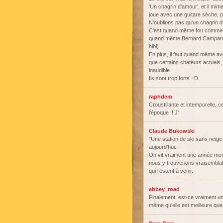
'Un chagrin d'amour', et il mim
joue avec une guitare sèche, pou
N'oublions pas qu'un chagrin 
C'est quand même fou comment ils
quand même Bernard Campan et
hihi)
En plus, il faut quand même av
que certains chateurs actuels, 
inaudible
Ils sont trop forts =D
raphdem
Croustillante et intemporelle, 
l'époque !! J'
Claude Bukowski
"Une station de ski sans neige 
aujourd'hui.
On vit vraiment une année me
nous y trouverions vraisembla
qui restent à venir.
abbey_road
Finalement, est-ce vraiment u
même qu'elle est meilleure que l