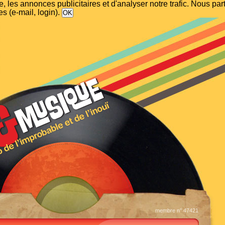
, les annonces publicitaires et d'analyser notre trafic. Nous p
s (e-mail, login).
membre n° 47421