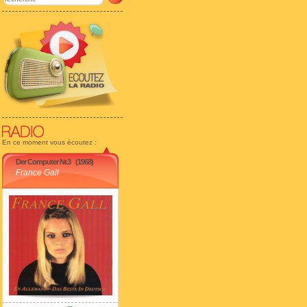
En ce moment vous écoutez :
Der Computer Nr.3
(1968)
France Gall