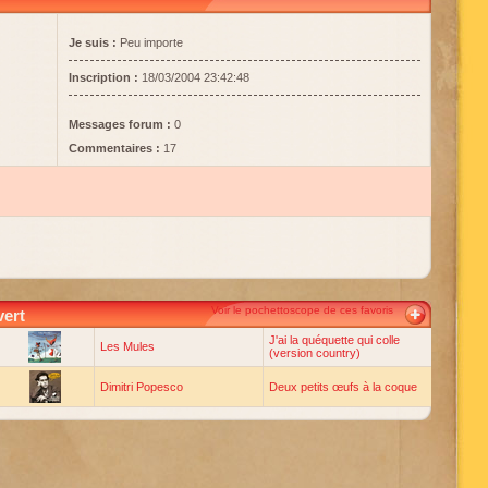
Je suis :
Peu importe
Inscription :
18/03/2004 23:42:48
Messages forum :
0
Commentaires :
17
Voir le pochettoscope de ces favoris
vert
J'ai la quéquette qui colle
Les Mules
(version country)
Dimitri Popesco
Deux petits œufs à la coque