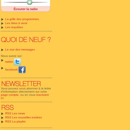
Écouter la radio
La grille des programmes
Les titres à venir
Les requêtes
Le mur des messages
Nous suivre sur:
twitter
facebook
Vous pouvez vous abonner à la lettre
d'information directement sur votre
page compte
, ou en vous
inscrivant
ici
.
RSS Les news
RSS Les nouvelles entrées
RSS La playlist