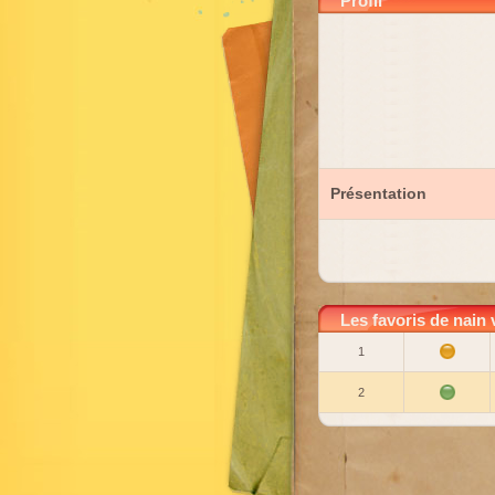
Profil
Présentation
Les favoris de nain 
1
2