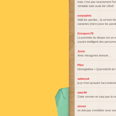
mais c'est pas exactement l'ori
véritable tube avait été clôné!
outyophis
Voilà les paroles , la version 
variantes [merci pour les parol
Grosporc76
La pochette du disque est un e
sourire intelligent des personn
Jools
Amis misogynes bonsoir…
Pilot
hémoglobine > Quel intérêt de f
safarouk
jo-jo n'est qu'autre l'accordeo
saez44
Cette version ne vaut pas la 
zircon
on doit pas s'embêter avec eux