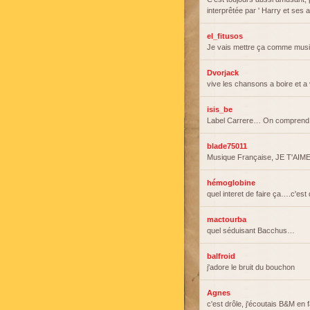
interprêtée par ' Harry et ses alc
el_fitusos
Je vais mettre ça comme mus
Dvorjack
vive les chansons a boire et a v
isis_be
Label Carrere… On comprend 
blade75011
Musique Française, JE T'AIM
hémoglobine
quel interet de faire ça….c'est
mactourba
quel séduisant Bacchus…
balfroid
j'adore le bruit du bouchon
Agnes
c'est drôle, j'écoutais B&M en