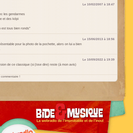
Le 10/02/2007 à 18:47
avec les gendarmes
ge et des képi
n est tous bien ronds"
Le 15/06/2013 à 18:56
résentable pour la photo de la pochette, alors on lui a bien
…
Le 10/09/2022 à 19:39
rsion de ce classique (si j'ose dire) reste (à mon avis)
un commentaire !