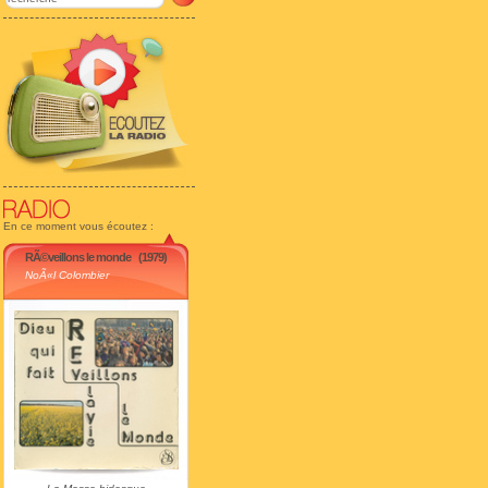
En ce moment vous écoutez :
RÃ©veillons le monde
(1979)
NoÃ«l Colombier