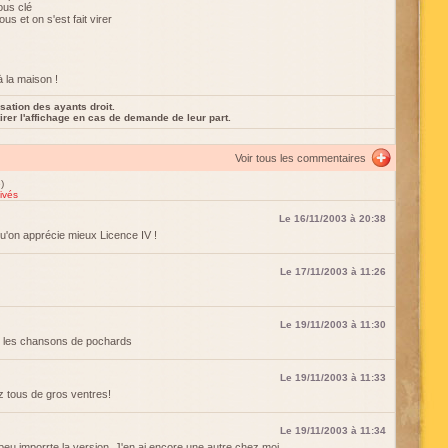
ous clé
us et on s'est fait virer
à la maison !
sation des ayants droit.
rer l'affichage en cas de demande de leur part.
Voir tous les commentaires
)
ivés
Le 16/11/2003 à 20:38
u'on apprécie mieux Licence IV !
Le 17/11/2003 à 11:26
Le 19/11/2003 à 11:30
 vive les chansons de pochards
Le 19/11/2003 à 11:33
 tous de gros ventres!
Le 19/11/2003 à 11:34
peu imporrte la version. J'en ai encore une autre chez moi