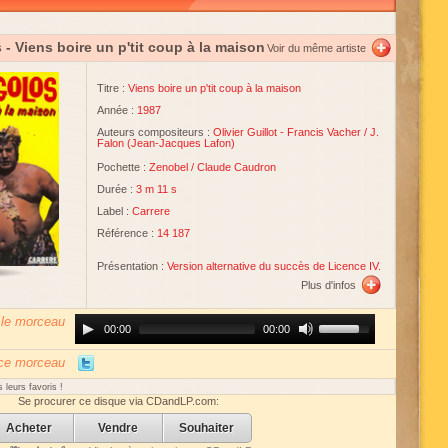
s
- Viens boire un p'tit coup à la maison
Voir du même artiste
Titre :
Viens boire un p'tit coup à la maison
Année :
1987
Auteurs compositeurs :
Olivier Guillot
-
Francis Vacher
/
J.
Falon
(
Jean-Jacques Lafon
)
Pochette :
Zenobel
/
Claude Caudron
Durée :
3 m 11 s
Label :
Carrere
Référence :
14 187
Présentation :
Version alternative du succès de Licence IV.
Plus d'infos
 le morceau
Audio
Use
00:00
00:00
Player
Up/Down
Arrow
keys
 ce morceau
to
increase
 leurs favoris !
or
Se procurer ce disque via CDandLP.com:
decrease
volume.
Acheter
Vendre
Souhaiter