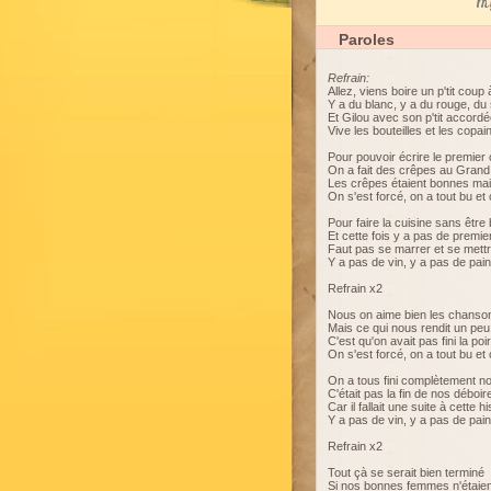
My
Paroles
Refrain:
Allez, viens boire un p'tit coup
Y a du blanc, y a du rouge, du
Et Gilou avec son p'tit accord
Vive les bouteilles et les copa
Pour pouvoir écrire le premier 
On a fait des crêpes au Grand
Les crêpes étaient bonnes mai
On s'est forcé, on a tout bu et
Pour faire la cuisine sans être
Et cette fois y a pas de premie
Faut pas se marrer et se mett
Y a pas de vin, y a pas de pain
Refrain x2
Nous on aime bien les chanson
Mais ce qui nous rendit un peu
C'est qu'on avait pas fini la poi
On s'est forcé, on a tout bu et
On a tous fini complètement no
C'était pas la fin de nos déboir
Car il fallait une suite à cette hi
Y a pas de vin, y a pas de pain
Refrain x2
Tout çà se serait bien terminé
Si nos bonnes femmes n'étaien