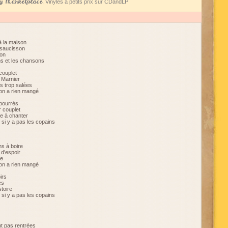
 Marketplace
, Vinyles à petits prix sur CDandLP
 à la maison
 saucisson
éon
ins et les chansons
couplet
 Marnier
s trop salées
 on a rien mangé
 bourrés
r couplet
re à chanter
 si y a pas les copains
s à boire
 d'espoir
re
 on a rien mangé
irs
es
stoire
 si y a pas les copains
t pas rentrées