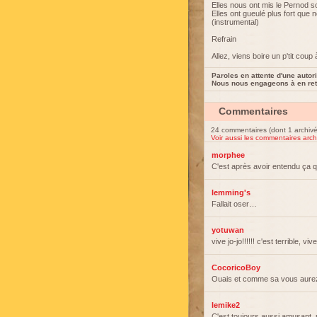
Elles nous ont mis le Pernod s
Elles ont gueulé plus fort que no
(instrumental)
Refrain
Allez, viens boire un p'tit coup 
Paroles en attente d'une autori
Nous nous engageons à en reti
Commentaires
24 commentaires (dont 1 archivé
Voir aussi les commentaires arch
morphee
C'est après avoir entendu ça q
lemming's
Fallait oser…
yotuwan
vive jo-jo!!!!!! c'est terrible,
CocoricoBoy
Ouais et comme sa vous aurez
lemike2
C'est toujours aussi amusant, 