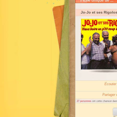
Fiche disque de ...
Jo-Jo et ses Rigolo
Écouter
Partager
27 personnes
ont cette chanson dans