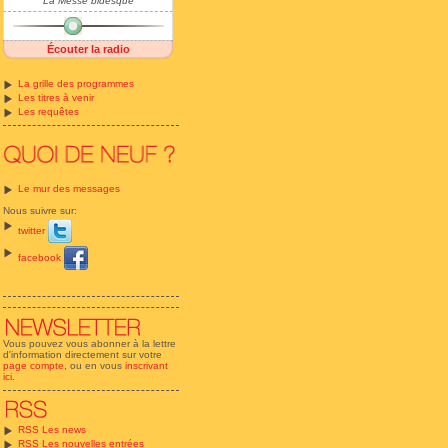
La Messe bidesque
Écouter la radio
La grille des programmes
Les titres à venir
Les requêtes
Le mur des messages
Nous suivre sur:
twitter
facebook
Vous pouvez vous abonner à la lettre
d'information directement sur votre
page compte
, ou en vous
inscrivant
ici
.
RSS Les news
RSS Les nouvelles entrées