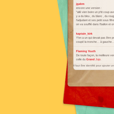
jgabm
encore une version :
"allé vien boire un p'tit coup 
y a du bleu , du blanc , du rou
l'adjudant et ses petit sous fifre
on va soufflé dans l'ballon et o
kaptain_kirk
Y'en a un qui devait pas être p
coupé la tronche… à gauche
Flaming Youth
De toute façon, la meilleure ve
celle du
Grand
Jojo
.
Il faut être identifié pour ajouter 