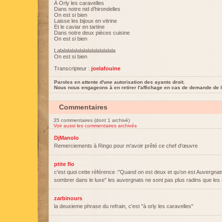
À Orly les caravelles
Dans notre nid d'hirondelles
On est si bien
Laisse les bijoux en vitrine
Et le caviar en tartine
Dans notre deux pièces cuisine
On est si bien
Lalalalalalalalalalalalalalala
On est si bien
Transcripteur :
joelafouine
Paroles en attente d'une autorisation des ayants droit.
Nous nous engageons à en retirer l'affichage en cas de demande de l
Commentaires
35 commentaires (dont 1 archivé)
Voir aussi les commentaires archivés
DjManolo
Remerciements à Ringo pour m'avoir prêté ce chef d'œuvre
ptite flo
c'est quoi cette référence :"Quand on est deux et qu'on est Auvergnat
sombrer dans le luxe" les auvergnats ne sont pas plus radins que les a
zarbinours
la deuxieme phrase du refrain, c'est "à orly les caravelles"