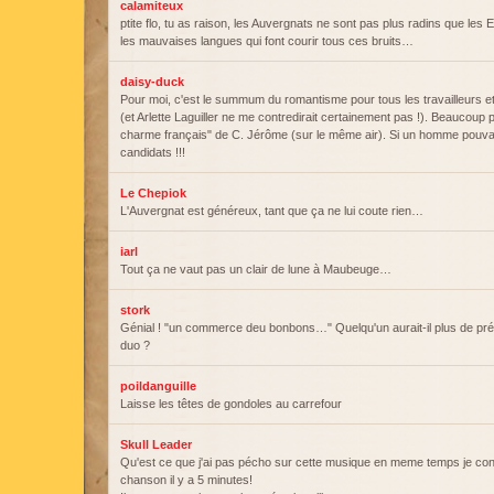
calamiteux
ptite flo, tu as raison, les Auvergnats ne sont pas plus radins que les
les mauvaises langues qui font courir tous ces bruits…
daisy-duck
Pour moi, c'est le summum du romantisme pour tous les travailleurs et 
(et Arlette Laguiller ne me contredirait certainement pas !). Beaucoup
charme français" de C. Jérôme (sur le même air). Si un homme pouva
candidats !!!
Le Chepiok
L'Auvergnat est généreux, tant que ça ne lui coute rien…
iarl
Tout ça ne vaut pas un clair de lune à Maubeuge…
stork
Génial ! "un commerce deu bonbons…" Quelqu'un aurait-il plus de pré
duo ?
poildanguille
Laisse les têtes de gondoles au carrefour
Skull Leader
Qu'est ce que j'ai pas pécho sur cette musique en meme temps je con
chanson il y a 5 minutes!