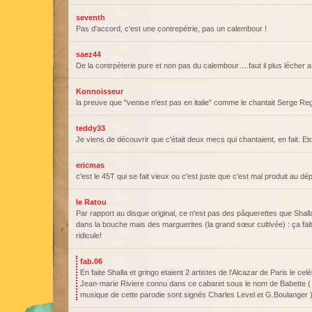
seventh
Pas d'accord, c'est une contrepétrie, pas un calembour !
saez44
De la contrpèterie pure et non pas du calembour….faut il plus lécher a
Konnoisseur
la preuve que "venise n'est pas en italie" comme le chantait Serge Re
teddy33
Je viens de découvrir que c'était deux mecs qui chantaient, en fait. Et
ericmas
c'est le 45T qui se fait vieux ou c'est juste que c'est mal produit au dé
le Ratou
Par rapport au disque original, ce n'est pas des pâquerettes que Shall
dans la bouche mais des marguerites (la grand sœur cultivée) : ça f
ridicule!
fab.06
En faite Shalla et gringo etaient 2 artistes de l'Alcazar de Paris le ce
Jean-marie Riviere connu dans ce cabaret sous le nom de Babette ( le 
musique de cette parodie sont signés Charles Level et G.Boulanger )