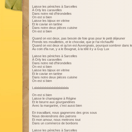
Laisse les péniches à Sarcelles
À Orly les caravelles
Dans notre nid d'hirondelles
On est si bien
Laisse les bijoux en vitrine
Et le caviar en tartine
Dans notre deux pièces cuisine
On est si bien
Quand on est deux, pas besoin de foie gras pour le petit déjeuner
Prends tes mouillettes, et le chocolat, que je t'ai réchauffé
Quand on est deux et qu'on est Auvergnats, pourquoi sombrer dans le
Au coin d'la rue, y a le Bougnat, à la télé il y a Guy Lux
Laisse les péniches à Sarcelles
À Orly les caravelles
Dans notre nid d'hirondelles
On est si bien
Laisse les bijoux en vitrine
Et le caviar en tartine
Dans notre deux pièces cuisine
On est si bien
Lalalalalalalalalalalalalalala
On est si bien
Laisse le champagne à Régine
Et le beurre aux gourgandines
Avec la margarine, c'est aussi bien
En travaillant, nous gagnerons des gros sous
Nous deviendrons des patrons
Et mon amour, nous mettrons tout
Dans un commerce de bonbons
Laisse les péniches à Sarcelles