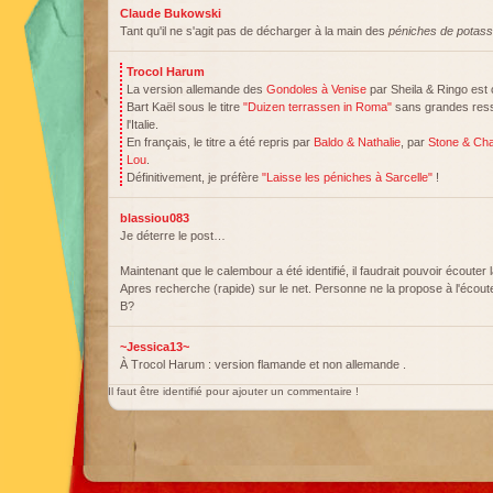
Claude Bukowski
Tant qu'il ne s'agit pas de décharger à la main des
péniches de potas
Trocol Harum
La version allemande des
Gondoles à Venise
par Sheila & Ringo est 
Bart Kaël sous le titre
"Duizen terrassen in Roma"
sans grandes ress
l'Italie.
En français, le titre a été repris par
Baldo & Nathalie
, par
Stone & Ch
Lou
.
Définitivement, je préfère
"Laisse les péniches à Sarcelle"
!
blassiou083
Je déterre le post…
Maintenant que le calembour a été identifié, il faudrait pouvoir écouter
Apres recherche (rapide) sur le net. Personne ne la propose à l'écoute.
B?
~Jessica13~
À Trocol Harum : version flamande et non allemande .
Il faut être identifié pour ajouter un commentaire !