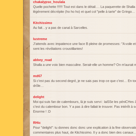
chakalypso_houlala
Quelle pochette !!!!!! Tout est dans le détail…. La paquerette de Shalla m
légérement décrépite (ho ho ho) et quel col "pelle à tarte" de Gring
Kitchissimo
Au fait…y a pas de canal à Sarcelles.
lustreme
J'attends avec impatience une face B pleine de promesses: "A voile e
sent les révélations croustillantes!
abbey_road
Shalla a une voix bien masculine. Serait-elle un homme? On m'aurait m
md67
Si c'est pas du second degré, je ne sais pas trop ce que c'est… En to
drôle…
delight
Moi qui suis fan de calembours, là je suis servi : laiSSe les péniCHes 
c'est du calembour bon. Y a pas à dire fallait le trouver. Pas intérêt à
Enorme ! :D
RHic
Pour "delight": tu donnes donc donc une explication à la fine observati
commentaires plus haut, de Kitchissimo. Il y a donc bien des canaux…