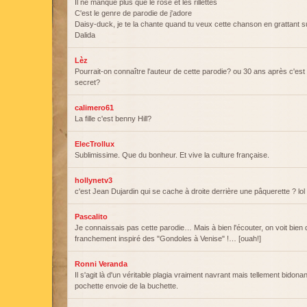
Il ne manque plus que le rosé et les rillettes
C'est le genre de parodie de j'adore
Daisy-duck, je te la chante quand tu veux cette chanson en grattant
Dalida
Lèz
Pourrait-on connaître l'auteur de cette parodie? ou 30 ans après c'est
secret?
calimero61
La fille c'est benny Hill?
ElecTrollux
Sublimissime. Que du bonheur. Et vive la culture française.
hollynetv3
c'est Jean Dujardin qui se cache à droite derrière une pâquerette ? lol
Pascalito
Je connaissais pas cette parodie… Mais à bien l'écouter, on voit bien q
franchement inspiré des "Gondoles à Venise" !… [ouah!]
Ronni Veranda
Il s'agit là d'un véritable plagia vraiment navrant mais tellement bidonant
pochette envoie de la buchette.