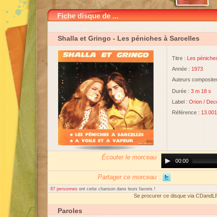
Fiche disque de ...
Shalla et Gringo
- Les péniches à Sarcelles
Titre :
Les péniches
Année :
1973
Auteurs compositeu
Durée :
3 m 18 s
Label :
Orion
/
Dec
Référence :
13.001
Écouter le morceau
Audio
00:00
Player
Partager ce morceau
87 personnes
ont cette chanson dans leurs favoris !
Se procurer ce disque via CDandL
Paroles