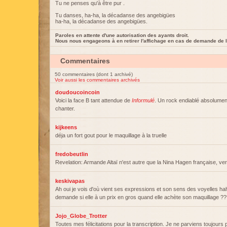
Tu ne penses qu'à être pur .
Tu danses, ha-ha, la décadanse des angebigües
ha-ha, la décadanse des angebigües.
Paroles en attente d'une autorisation des ayants droit.
Nous nous engageons à en retirer l'affichage en cas de demande de l
Commentaires
50 commentaires (dont 1 archivé)
Voir aussi les commentaires archivés
doudoucoincoin
Voici la face B tant attendue de
Informulé
. Un rock endiablé absolumen
chanter.
kijkeens
déja un fort gout pour le maquillage à la truelle
fredobeutlin
Revelation: Armande Altaï n'est autre que la Nina Hagen française, ve
keskivapas
Ah oui je vois d'où vient ses expressions et son sens des voyelles h
demande si elle à un prix en gros quand elle achète son maquillage ?
Jojo_Globe_Trotter
Toutes mes félicitations pour la transcription. Je ne parviens toujour