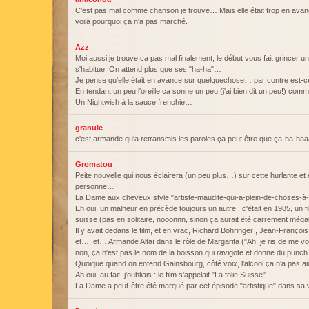
C'est pas mal comme chanson je trouve… Mais elle était trop en ava
voilà pourquoi ça n'a pas marché.
Azz
Moi aussi je trouve ca pas mal finalement, le début vous fait grincer u
s'habitue! On attend plus que ses "ha-ha"…
Je pense qu'elle était en avance sur quelquechose… par contre est-
En tendant un peu l'oreille ca sonne un peu (j'ai bien dit un peu!) c
Un Nightwish à la sauce frenchie…
granule
c'est armande qu'a retransmis les paroles ça peut être que ça-ha-ha
Gromatou
Peite nouvelle qui nous éclairera (un peu plus…) sur cette hurlante et 
personne…
La Dame aux cheveux style "artiste-maudite-qui-a-plein-de-choses-à-di
Eh oui, un malheur en précède toujours un autre : c'était en 1985, un 
suisse (pas en solitaire, nooonnn, sinon ça aurait été carrement mégal
Il y avait dedans le film, et en vrac, Richard Bohringer , Jean-Franço
et…, et… Armande Altaï dans le rôle de Margarita ("Ah, je ris de me voir
non, ça n'est pas le nom de la boisson qui ravigote et donne du punc
Quoique quand on entend Gainsbourg, côté voix, l'alcool ça n'a pas 
Ah oui, au fait, j'oubliais : le film s'appelait "La folie Suisse"..
La Dame a peut-être été marqué par cet épisode "artistique" dans sa v