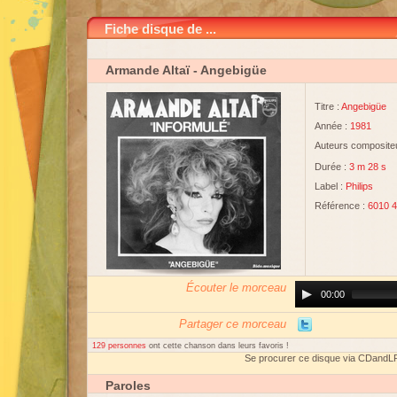
Fiche disque de ...
Armande Altaï
- Angebigüe
Titre :
Angebigüe
Année :
1981
Auteurs compositeu
Durée :
3 m 28 s
Label :
Philips
Référence :
6010 
Écouter le morceau
Audio
00:00
Player
Partager ce morceau
129 personnes
ont cette chanson dans leurs favoris !
Se procurer ce disque via CDandL
Paroles