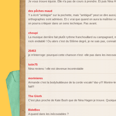
Je vous trouve injuste. Elle n'a pas de cours à prendre. Et puis Nina 
des pêches maud
Y a écrit "ambigüe" sur la pochette, mais "ambiguë" peut se dire aussi
orthographes sont admises. Et c vrai que quand on aura la maîtrise v
on pourra critiquer dans un sens technique. Pas avant.
choupi
La musique derrière fait plutôt rythme franchouillard ou campagnard,
rock endiablé ! Ou alors c'est du 50ème degré, je ne sais pas, conna
25453
je m'interroge: pourquoi cette chanson n'est -elle pas dans les inecou
lutin75
Nina reviens ! elle est devenue incontrolable
morinieres
Armande c'est la bodybuildeuse de la corde vocale! Vas-y!!! Montre-
fait!!!
The Gloth
C'est plus proche de Kate Bush que de Nina Hagen je trouve. Quoiq
BideBox
A quand dans les inécoutables ?