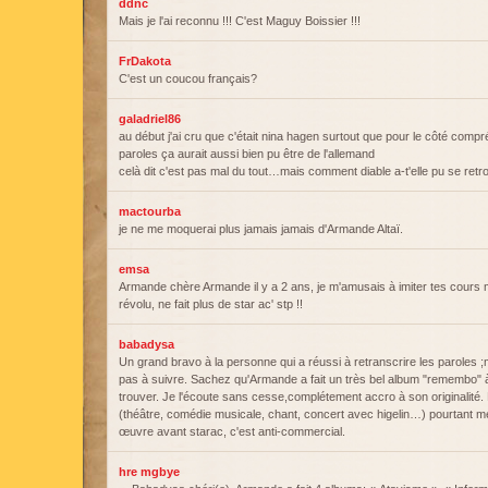
ddnc
Mais je l'ai reconnu !!! C'est Maguy Boissier !!!
FrDakota
C'est un coucou français?
galadriel86
au début j'ai cru que c'était nina hagen surtout que pour le côté comp
paroles ça aurait aussi bien pu être de l'allemand
celà dit c'est pas mal du tout…mais comment diable a-t'elle pu se retr
mactourba
je ne me moquerai plus jamais jamais d'Armande Altaï.
emsa
Armande chère Armande il y a 2 ans, je m'amusais à imiter tes cours 
révolu, ne fait plus de star ac' stp !!
babadysa
Un grand bravo à la personne qui a réussi à retranscrire les paroles 
pas à suivre. Sachez qu'Armande a fait un très bel album "remembo" à 
trouver. Je l'écoute sans cesse,complétement accro à son originalité. 
(théâtre, comédie musicale, chant, concert avec higelin…) pourtant m
œuvre avant starac, c'est anti-commercial.
hre mgbye