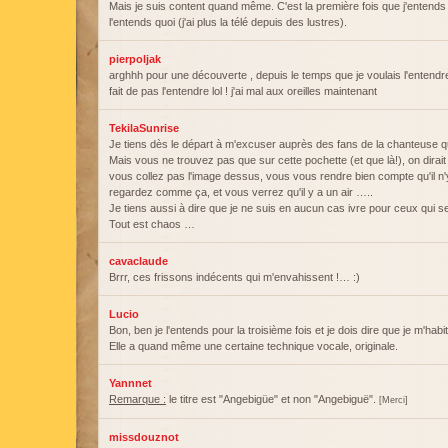
Mais je suis content quand même. C'est la première fois que j'entend
l'entends quoi (j'ai plus la télé depuis des lustres).
pierpoljak
arghhh pour une découverte , depuis le temps que je voulais l'entendre
fait de pas l'entendre lol ! j'ai mal aux oreilles maintenant
TekilaSunrise
Je tiens dès le départ à m'excuser auprès des fans de la chanteuse que
Mais vous ne trouvez pas que sur cette pochette (et que là!), on dirai
vous collez pas l'image dessus, vous vous rendre bien compte qu'il 
regardez comme ça, et vous verrez qu'il y a un air …..
Je tiens aussi à dire que je ne suis en aucun cas ivre pour ceux qui se
Tout est chaos …
cavaclaude
Brrr, ces frissons indécents qui m'envahissent !… :)
Lucio
Bon, ben je l'entends pour la troisième fois et je dois dire que je m'habi
Elle a quand même une certaine technique vocale, originale.
Yannnet
Remarque :
le titre est "Angebigüe" et non "Angebiguë".
[Merci]
missdouznot