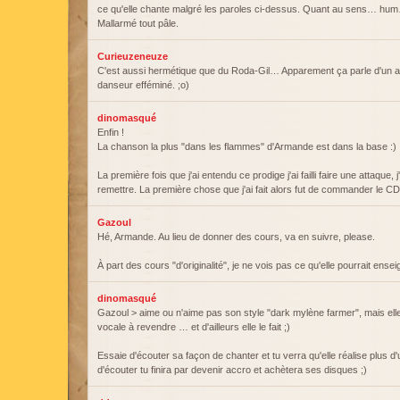
ce qu'elle chante malgré les paroles ci-dessus. Quant au sens… hum
Mallarmé tout pâle.
Curieuzeneuze
C'est aussi hermétique que du Roda-Gil… Apparement ça parle d'un 
danseur efféminé. ;o)
dinomasqué
Enfin !
La chanson la plus "dans les flammes" d'Armande est dans la base :) :
La première fois que j'ai entendu ce prodige j'ai failli faire une attaque,
remettre. La première chose que j'ai fait alors fut de commander le CD
Gazoul
Hé, Armande. Au lieu de donner des cours, va en suivre, please.
À part des cours "d'originalité", je ne vois pas ce qu'elle pourrait ensei
dinomasqué
Gazoul > aime ou n'aime pas son style "dark mylène farmer", mais elle
vocale à revendre … et d'ailleurs elle le fait ;)
Essaie d'écouter sa façon de chanter et tu verra qu'elle réalise plus d
d'écouter tu finira par devenir accro et achètera ses disques ;)