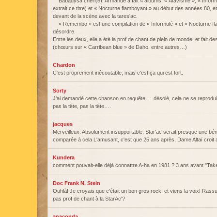
Babadysa chéri(e), Armande a fait 4 albums: « Atavisme », « Informu
extrait ce titre) et « Nocturne flamboyant » au début des années 80, et
devant de la scène avec la tares'ac.
« Remembo » est une compilation de « Informulé » et « Nocturne fla
désordre.
Entre les deux, elle a été la prof de chant de plein de monde, et fait de
(chœurs sur « Carribean blue » de Daho, entre autres…)
Chardon
C'est proprement inécoutable, mais c'est ça qui est fort.
Sorty
J'ai demandé cette chanson en requête…. désolé, cela ne se reprodui
pas la tête, pas la tête….
jacques
Merveilleux. Absolument insupportable. Star'ac serait presque une bén
comparée à cela L'amusant, c'est que 25 ans après, Dame Altaï croit avo
Kundera
comment pouvait-elle déjà connaître A-ha en 1981 ? 3 ans avant "Tak
Doc Frank N. Stein
Ouhlà! Je croyais que c'était un bon gros rock, et viens la voix! Rassur
pas prof de chant à la StarAc'?
anaconda