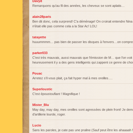
Davyd
Remarquons qu'au fil des années, les cheveux se sont aplatis…
alain28paris
Ben dit donc, cela surprend! C'a déménage! On croirait entendre Nin
n'était elle pas comme cela a la Star Ac! LOL!
tatayette
huuummmm… pas bien de passer les disques à l'envers…on compre
parker033
C'est très mauvais, aussi mauvais que l'émission de M… que l'on voit p
heureusement il y a des gens intelligents qui zappent ce genre de cho
Pouac
Arretez s'il vous plait, ça fait hyper mal à mes oreilles….
Superloustic
C'est époustouflant ! Magnifique !
Mister_Blu
May day, may day, mes oreilles sont agressées de plein front! Je de
d'artillerie lourde, roger.
Lucio
Sans les paroles, je cate pas une praline (Sauf peut être les ahaaaah !