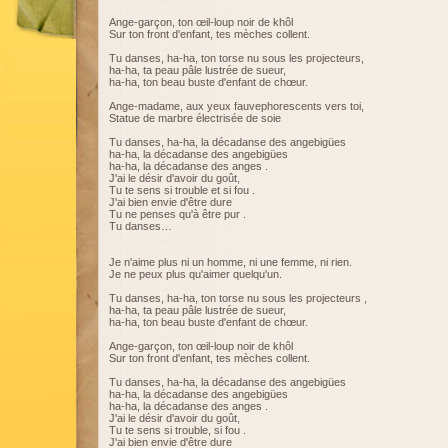
Ange-garçon, ton œil-loup noir de khôl
Sur ton front d'enfant, tes mèches collent.
Tu danses, ha-ha, ton torse nu sous les projecteurs,
ha-ha, ta peau pâle lustrée de sueur,
ha-ha, ton beau buste d'enfant de chœur.
Ange-madame, aux yeux fauvephorescents vers toi,
Statue de marbre électrisée de soie
Tu danses, ha-ha, la décadanse des angebigües
ha-ha, la décadanse des angebigües
ha-ha, la décadanse des anges .
J'ai le désir d'avoir du goût,
Tu te sens si trouble et si fou .
J'ai bien envie d'être dure
Tu ne penses qu'à être pur .
Tu danses…
Je n'aime plus ni un homme, ni une femme, ni rien.
Je ne peux plus qu'aimer quelqu'un.
Tu danses, ha-ha, ton torse nu sous les projecteurs ,
ha-ha, ta peau pâle lustrée de sueur,
ha-ha, ton beau buste d'enfant de chœur.
Ange-garçon, ton œil-loup noir de khôl
Sur ton front d'enfant, tes mèches collent.
Tu danses, ha-ha, la décadanse des angebigües
ha-ha, la décadanse des angebigües
ha-ha, la décadanse des anges .
J'ai le désir d'avoir du goût,
Tu te sens si trouble, si fou .
J'ai bien envie d'être dure