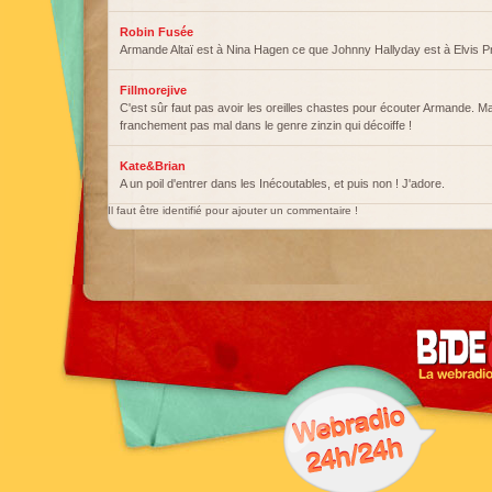
Robin Fusée
Armande Altaï est à Nina Hagen ce que Johnny Hallyday est à Elvis P
Fillmorejive
C'est sûr faut pas avoir les oreilles chastes pour écouter Armande. Ma
franchement pas mal dans le genre zinzin qui décoiffe !
Kate&Brian
A un poil d'entrer dans les Inécoutables, et puis non ! J'adore.
Il faut être identifié pour ajouter un commentaire !