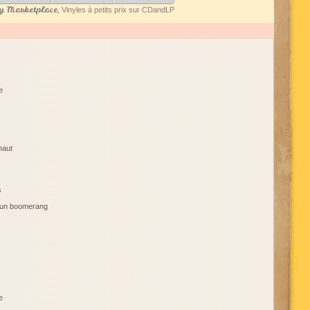
 Marketplace
, Vinyles à petits prix sur CDandLP
e
haut
s
 un boomerang
e