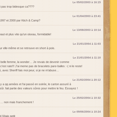
Le 05/02/2003 à 16:15
tait pas trop bidesque ca????
Le 01/04/2003 à 23:41
 1997 et 2000 par Kitch & Camp?
Le 13/08/2003 à 10:14
haut et plus vite qu'un oiseau, formidable!
Le 21/01/2004 à 11:03
ur elle-même et se retrouve en short à pois.
Le 21/01/2004 à 11:10
 belle femme, la wonder… Je revais de devenir comme
, c'est rate!!! J'ai meme pas de bracelets pare-balles :-( ni le reste!
5, avec Sheriff fais moi peur, si je ne m'abuse…
Le 21/02/2004 à 20:12
l y a qq années et l'ai passé en soirée, le carton assuré à
ûr. fait partie des valeurs sûres pour mettre le feu. Essayez !
Le 25/02/2004 à 10:32
 … non mais franchement !
Le 09/06/2004 à 10:24
'étais petit