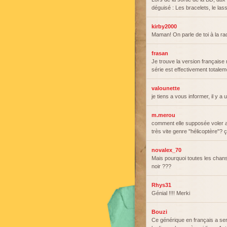
déguisé : Les bracelets, le las
kirby2000
Maman! On parle de toi à la rad
frasan
Je trouve la version française m
série est effectivement totale
valounette
je tiens a vous informer, il y 
m.merou
comment elle supposée voler av
très vite genre "hélicoptère"? ç
novalex_70
Mais pourquoi toutes les chan
noir ???
Rhys31
Génial !!!! Merki
Bouzi
Ce générique en français a ser