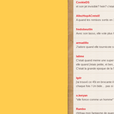
CookieDS
et son jet invisible? hein? c'e
AllezHopACreteil!
A quand les remixes sortis en
fredobeutlin
Avec son lasso, elle vole plus 
armadillo
J'adore quand elle tournicote s
lalime
C'etait quand meme une super
elle quand j'etais petite, et ben
C'etait la grande epoque de la 
lgdr
j'ai trouvé ce 45t en brocante i
chaque fois ! Un bide… pas si s
o.keryan
"elle fonce comme un homme"
Rambo
rhhhaa mon fantasme de quand j