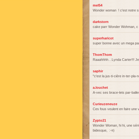
mel54
Wonder woman ! c'est notre sié
darkstorn
cake parr Wonder Wohman, c un
superharicot
super bonne avec un mega pa
ThomThom
Raaahhhh…Lynda Carter!!! Je 
saphir
"c'est la jus-ti-cière in-ter-pla-né
a.louchet
A-vec ses brace-lets par-balles,
Curieuzeneuze
Ces fous veulent en faire une
Zypto21
Wonder Woman, hi hi, une séri
bidesque, :-¤)