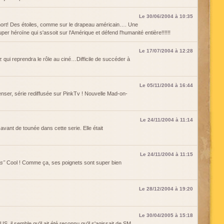
Le 30/06/2004 à 10:35
short! Des étoiles, comme sur le drapeau américain…. Une
uper héroïne qui s'assoit sur l'Amérique et défend l'humanité entière!!!!!!
Le 17/07/2004 à 12:28
qui reprendra le rôle au ciné…Difficile de succéder à
Le 05/11/2004 à 16:44
ser, série rediffusée sur PinkTv ! Nouvelle Mad-on-
Le 24/11/2004 à 11:14
vant de tounée dans cette serie. Elle était
Le 24/11/2004 à 11:15
es"
Cool ! Comme ça, ses poignets sont super bien
Le 28/12/2004 à 19:20
Le 30/04/2005 à 15:18
US, il semble qu'il ait été reconnu qu'il s'agissait de SM