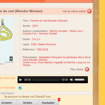
e du ciel (Wonder Woman)
Voir du même artiste
Titre :
Femme du ciel (Wonder Woman)
Année :
1979
Auteurs compositeurs :
Michel Jourdan
-
Shuki Levy
/
Charles Fox -
Norman Gimbel
Durée :
3 m 1 s
Label :
CBS
/
Saban Records
Référence :
CBS 8118
Présentation :
Adaptation française du générique disco de la
série Wonder Woman.
Lionel Leroy (Yves Martin) s'appelle en fait Eric Lang sur ce
disque.
Plus d'infos
 le morceau
Audio
Use
00:00
00:00
Player
Up/Down
Arrow
keys
 ce morceau
to
increase
 leurs favoris !
or
Se procurer ce disque via CDandLP.com:
decrease
6
volume.
Acheter
Vendre
Souhaiter