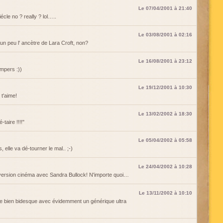
Le 07/04/2001 à 21:40
cle no ? really ? lol…..
Le 03/08/2001 à 02:16
 peu l' ancètre de Lara Croft, non?
Le 16/08/2001 à 23:12
mpers :))
Le 19/12/2001 à 10:30
t'aime!
Le 13/02/2002 à 18:30
-taire !!!!"
Le 05/04/2002 à 05:58
 elle va dé-tourner le mal.. ;-)
Le 24/04/2002 à 10:28
 version cinéma avec Sandra Bullock! N'importe quoi…
Le 13/11/2002 à 10:10
e bien bidesque avec évidemment un générique ultra