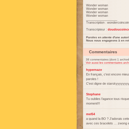
Wonder woman
Wonder woman
Wonder woman
Wonder woman
__________________
Transcription : wondercoincoin
Transcripteur :
doudoucoinc
Paroles en attente d'une autori
Nous nous engageons à en reti
Commentaires
38 commentaires (dont 1 archivé
Voir aussi les commentaires arch
hypernaze
En français, c'est encore mieu
paroles !
C'est digne de starskyyyyyyyy
Stephane
Tu oublies l'agance tous risqu
moment!!!
mel54
a quand la BO ? J'adorais cette
avec ces bracelets … zwong et t