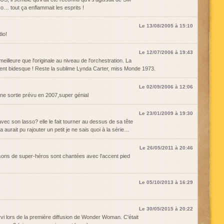
so… tout ça enflammait les esprits !
Le 13/08/2005 à 15:10
io!
Le 12/07/2006 à 19:43
eilleure que l'originale au niveau de l'orchestration. La
ment bidesque ! Reste la sublime Lynda Carter, miss Monde 1973.
Le 02/09/2006 à 12:06
a une sortie prévu en 2007,super génial
Le 23/01/2009 à 19:30
ec son lasso? elle le fait tourner au dessus de sa tête
a aurait pu rajouter un petit je ne sais quoi à la série…
Le 26/05/2011 à 20:46
sons de super-héros sont chantées avec l'accent pied
Le 05/10/2013 à 16:29
Le 30/05/2015 à 20:22
vi lors de la première diffusion de Wonder Woman. C'était