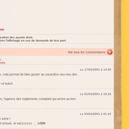
oin
sation des ayants droit.
rer l'affichage en cas de demande de leur part.
Voir tous les commentaires
)
ivés
Le 17/02/2001 à 14:39
x, cela permet de bien gouter au caractère neu-neu des
 et hutch
Le 01/03/2001 à 15:32
es, l'agence des reglements comptant qui arrive au bon
Le 03/04/2001 à 01:10
 série !
chouk. et wizzzzzzz …. lolllllllll