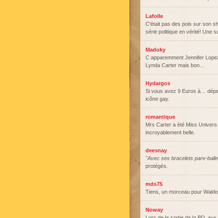
Lafolle
C'était pas des pois sur son 
série politique en vérité! Une s
Madoky
C apparemment Jennifer Lopez 
Lynda Carter mais bon…
Hydargos
Si vous avez 9 Euros à… dépen
icône gay.
romantique
Mrs Carter a été Miss Univers a
incroyablement belle.
deesnay
"Avec ses bracelets pare-ball
protégés.
mds75
Tiens, un morceau pour Waldo
Noway
Lors de la sortie de la BD, aux 