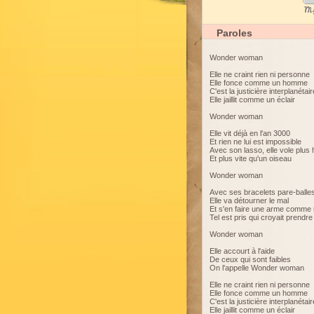
My
Paroles
Wonder woman
Elle ne craint rien ni personne
Elle fonce comme un homme
C'est la justicière interplanétair
Elle jaillit comme un éclair
Wonder woman
Elle vit déjà en l'an 3000
Et rien ne lui est impossible
Avec son lasso, elle vole plus 
Et plus vite qu'un oiseau
Wonder woman
Avec ses bracelets pare-balle
Elle va détourner le mal
Et s'en faire une arme comme
Tel est pris qui croyait prendre
Wonder woman
Elle accourt à l'aide
De ceux qui sont faibles
On l'appelle Wonder woman
Elle ne craint rien ni personne
Elle fonce comme un homme
C'est la justicière interplanétair
Elle jaillit comme un éclair