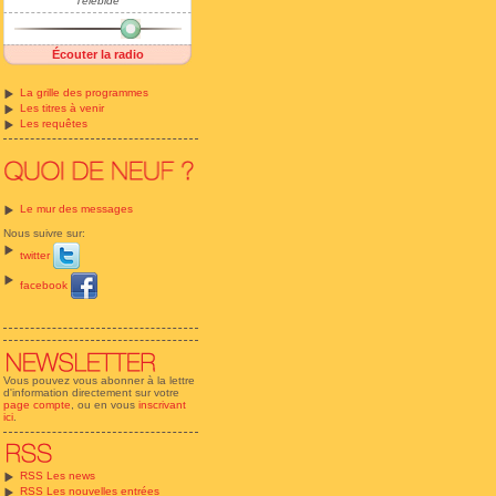
Télébide
Écouter la radio
La grille des programmes
Les titres à venir
Les requêtes
Le mur des messages
Nous suivre sur:
twitter
facebook
Vous pouvez vous abonner à la lettre
d'information directement sur votre
page compte
, ou en vous
inscrivant
ici
.
RSS Les news
RSS Les nouvelles entrées