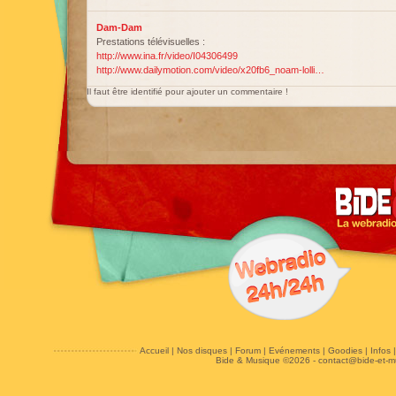
Dam-Dam
Prestations télévisuelles :
http://www.ina.fr/video/I04306499
http://www.dailymotion.com/video/x20fb6_noam-lolli…
Il faut être identifié pour ajouter un commentaire !
Accueil
|
Nos disques
|
Forum
|
Evénements
|
Goodies
|
Infos
Bide & Musique ©2026 -
contact@bide-et-m