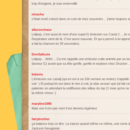
trop d'oxigene, je suis emerveillé
ninacha
c'était resté coincé dans un coin de mes souvenirs… j'aime toujours a
allezsochaux
Lolipop, c'est aussi le nom d'une super(!) émission sur Canal J… Je
l'inspiration vient de là. C'est aussi mauvais. Et qui a pensé à lui appr
a fait la chanson en 30 secondes).
DonSalluste
Lolipop… Ahhh… Ca me rappelle une emission culte animée par un tout
docteur G) avant que sa tête gonfle, gonfle et explose chez Drucker
bidenis
L'émission sur canalj (qui en est à sa 10è version au moins) s'appelle lo
voir :) Et puisqu'on est dans le rien à voir, je dois avouer que j'ai fait
patienter en attendant la rediffusion des lolitas du top (1 mois qu'on ne
la même chose :)
maryline1980
Mais non il est pas mort il est devenu ingénieur
fairybrother
ça balance trop ce titre. La classe quand même ce môme, une sorte 
Jackson hexagonal.