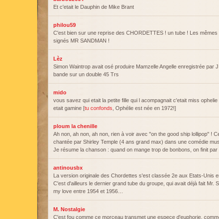
Et c'etait le Dauphin de Mike Brant
philou59
C'est bien sur une reprise des CHORDETTES ! un tube ! Les mêmes q
signés MR SANDMAN !
Lèz
Simon Waintrop avait osé produire Mamzelle Angelle enregistrée par J.
bande sur un double 45 Trs
mido
vous savez qui etait la petite fille qui l acompagnait c'etait miss ophelie
etait gamine [
tu confonds
, Ophélie est née en 1972!]
ploum la chenille
Ah non, ah non, ah non, rien à voir avec "on the good ship lollipop" ! Cel
chantée par Shirley Temple (4 ans grand max) dans une comédie musi
Je résume la chanson : quand on mange trop de bonbons, on finit par
antinousbx
La version originale des Chordettes s'est classée 2e aux Etats-Uni
C'est d'ailleurs le dernier grand tube du groupe, qui avait déjà fait Mr
my love entre 1954 et 1956…
M. Nostalgie
C'est fou comme ce morceau transmet une espece d'euphorie, comm