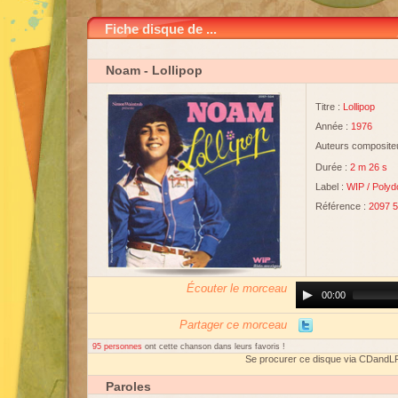
Fiche disque de ...
Noam
- Lollipop
Titre :
Lollipop
Année :
1976
Auteurs compositeu
Durée :
2 m 26 s
Label :
WIP
/
Polyd
Référence :
2097 
Écouter le morceau
Audio
00:00
Player
Partager ce morceau
95 personnes
ont cette chanson dans leurs favoris !
Se procurer ce disque via CDandL
Paroles