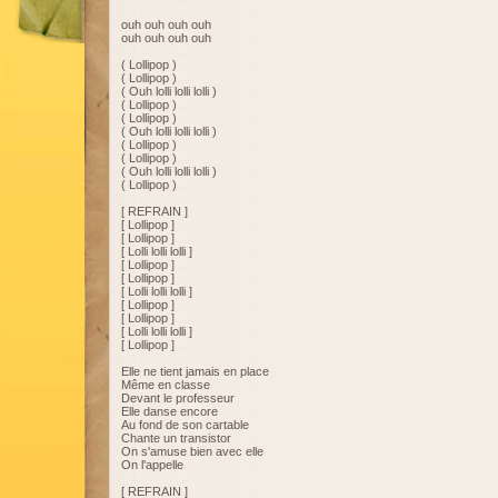
ouh ouh ouh ouh
ouh ouh ouh ouh
( Lollipop )
( Lollipop )
( Ouh lolli lolli lolli )
( Lollipop )
( Lollipop )
( Ouh lolli lolli lolli )
( Lollipop )
( Lollipop )
( Ouh lolli lolli lolli )
( Lollipop )
[ REFRAIN ]
[ Lollipop ]
[ Lollipop ]
[ Lolli lolli lolli ]
[ Lollipop ]
[ Lollipop ]
[ Lolli lolli lolli ]
[ Lollipop ]
[ Lollipop ]
[ Lolli lolli lolli ]
[ Lollipop ]
Elle ne tient jamais en place
Même en classe
Devant le professeur
Elle danse encore
Au fond de son cartable
Chante un transistor
On s'amuse bien avec elle
On l'appelle
[ REFRAIN ]