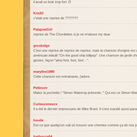
il avait un look trop fort :D
Kris93
c'etait une reprise de ???????
PalapratGirl
reprise de The Chordettes si je ne m'abuse my dear
grosbelge
C'est une reprise de reprise de reprise, mais la chanson d'origine est 
américain intitulé "On the good ship lollipop". Une chanson de jardin d'e
gestes, façon "ainsi font, font, font…".
maryline1980
Cette chanson est entrainante, j'adore
Pellinore
Matez la pochette ! "Simon Waintrop présente.." Qui est ce Simon Wain
Curieuzeneuze
Il a été le dernier impressario de Mike Brant. Il s'est suicidé aussi parait
houile
Est-ce que quelqu'un sait où trouver une chemise comme ça de nos j
barbouze64