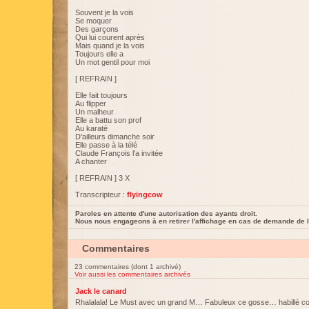
Souvent je la vois
Se moquer
Des garçons
Qui lui courent après
Mais quand je la vois
Toujours elle a
Un mot gentil pour moi
[ REFRAIN ]
Elle fait toujours
Au flipper
Un malheur
Elle a battu son prof
Au karaté
D'ailleurs dimanche soir
Elle passe à la télé
Claude François l'a invitée
A chanter
[ REFRAIN ] 3 X
Transcripteur :
flyingcow
Paroles en attente d'une autorisation des ayants droit.
Nous nous engageons à en retirer l'affichage en cas de demande de l
Commentaires
23 commentaires (dont 1 archivé)
Voir aussi les commentaires archivés
Jack le canard
Rhalalala! Le Must avec un grand M… Fabuleux ce gosse… habillé 