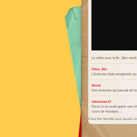
La vidéo pour la fin : [lien mort]
Olive_80s
L'émission était enregistrée a
Smob
Une émission qui passait de b
videoman13
Perso si on avait appris une ch
cours de musique…
Il faut être identifié pour ajouter 