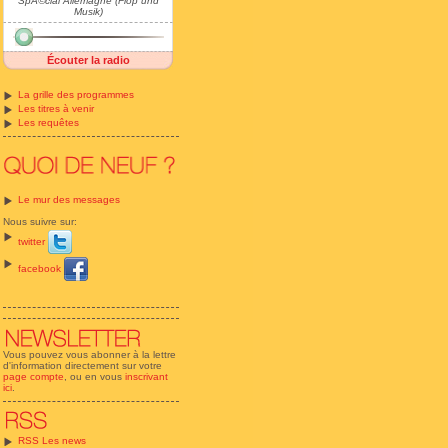
SpÃ©cial Allemagne (Flop und
Musik)
Écouter la radio
La grille des programmes
Les titres à venir
Les requêtes
Le mur des messages
Nous suivre sur:
twitter
facebook
Vous pouvez vous abonner à la lettre
d'information directement sur votre
page compte
, ou en vous
inscrivant
ici
.
RSS Les news