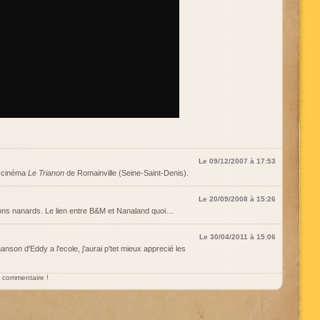
Le 09/12/2007 à 17:53
u cinéma
Le Trianon
de Romainville (Seine-Saint-Denis).
Le 20/09/2008 à 15:26
ons nanards. Le lien entre B&M et Nanaland quoi…
Le 30/04/2011 à 15:06
anson d'Eddy a l'ecole, j'aurai p'tet mieux apprecié les
un commentaire !