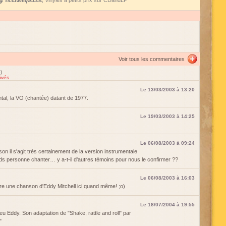
 Marketplace
, Vinyles à petits prix sur CDandLP
Voir tous les commentaires
)
ivés
Le 13/03/2003 à 13:20
ental, la VO (chantée) datant de 1977.
Le 19/03/2003 à 14:25
Le 06/08/2003 à 09:24
n il s'agit très certainement de la version instrumentale
ds personne chanter… y a-t-il d'autres témoins pour nous le confirmer ??
Le 06/08/2003 à 16:03
tre une chanson d'Eddy Mitchell ici quand même! ;o)
Le 18/07/2004 à 19:55
 Eddy. Son adaptation de "Shake, rattle and roll" par
"