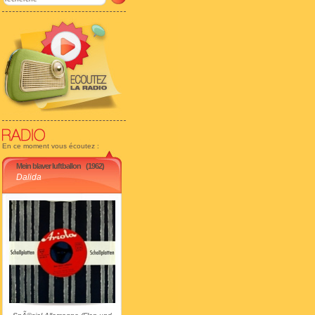
En ce moment vous écoutez :
Mein blaver luftballon
(1962)
Dalida