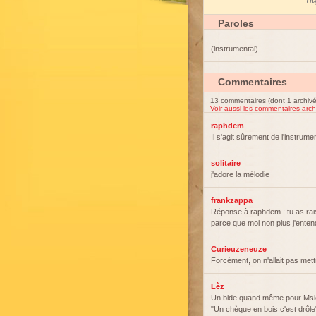
My
Paroles
(instrumental)
Commentaires
13 commentaires (dont 1 archivé
Voir aussi les commentaires arch
raphdem
Il s'agit sûrement de l'instrum
solitaire
j'adore la mélodie
frankzappa
Réponse à raphdem : tu as raiso
parce que moi non plus j'enten
Curieuzeneuze
Forcément, on n'allait pas met
Lèz
Un bide quand même pour Msieu
"Un chèque en bois c'est drôle