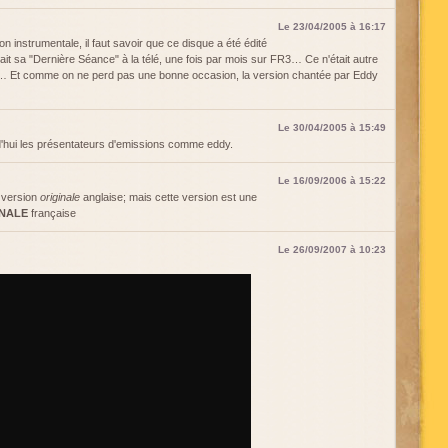
Le 23/04/2005 à 16:17
n instrumentale, il faut savoir que ce disque a été édité
t sa "Dernière Séance" à la télé, une fois par mois sur FR3… Ce n'était autre
n… Et comme on ne perd pas une bonne occasion, la version chantée par Eddy
Le 30/04/2005 à 15:49
'hui les présentateurs d'emissions comme eddy.
Le 16/09/2006 à 15:22
a version
originale
anglaise; mais cette version est une
INALE
française
Le 26/09/2007 à 10:23