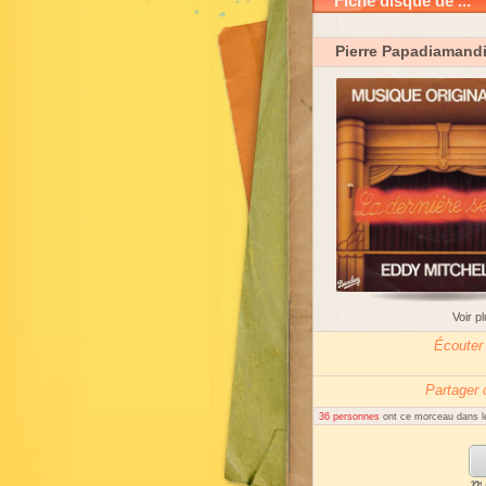
Fiche disque de ...
Pierre Papadiamand
Voir p
Écouter
Partager
36 personnes
ont ce morceau dans le