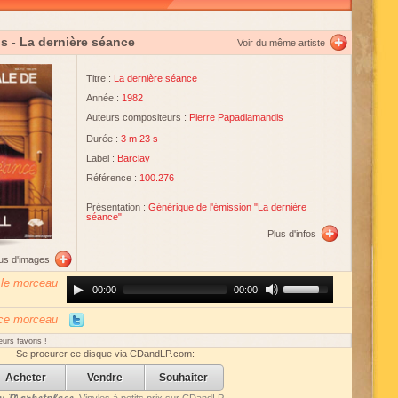
is
- La dernière séance
Voir du même artiste
Titre :
La dernière séance
Année :
1982
Auteurs compositeurs :
Pierre Papadiamandis
Durée :
3 m 23 s
Label :
Barclay
Référence :
100.276
Présentation :
Générique de l'émission "La dernière
séance"
Plus d'infos
lus d'images
 le morceau
Audio
Use
00:00
00:00
Player
Up/Down
Arrow
keys
 ce morceau
to
increase
urs favoris !
or
Se procurer ce disque via CDandLP.com:
decrease
volume.
Acheter
Vendre
Souhaiter