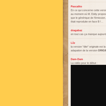
Pascalito
En ce qui concerne cette versio
au moment où M. Eddy proposai
que le générique de l'émissio
était reproduite en face B !…
dragabaz
en tout cas ça manque aujourd
Lèz
la version "dite" originale est l
adapation de la version
ORIG
Dam-Dam
La vidéo pour le début :