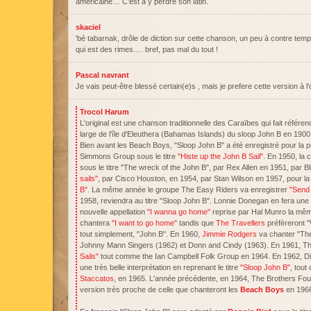
américaine… C'est à y perdre son latin.
skaciel
'bé tabarnak, drôle de diction sur cette chanson, un peu à contre temp
qui est des rimes…. bref, pas mal du tout !
Pascal navrant
Je vais peut-être blessé certain(e)s , mais je prefere cette version à l
Trocol Harum
L'original est une chanson traditionnelle des Caraïbes qui fait référe
large de l'île d'Eleuthera (Bahamas Islands) du sloop John B en 1900
Bien avant les Beach Boys, "Sloop John B" a été enregistré pour la p
Simmons Group sous le titre
"Histe up the John B Sail"
. En 1950, la 
sous le titre "The wreck of the John B", par Rex Allen en 1951, par Bl
sails"
, par Cisco Houston, en 1954, par Stan Wilson en 1957, pour la 
B"
. La même année le groupe The Easy Riders va enregistrer
"Send 
1958, reviendra au titre "Sloop John B". Lonnie Donegan en fera une 
nouvelle appellation
"I wanna go home"
reprise par Hal Munro la mê
chantera
"I want to go home"
tandis que
The Travellers
préfèreront "
tout simplement, "John B". En 1960,
Jimmie Rodgers
va chanter "Th
Johnny Mann Singers (1962) et Donn and Cindy (1963). En 1961, Th
Sails"
tout comme the Ian Campbell Folk Group en 1964. En 1962, Dic
une très belle interprétation en reprenant le titre
"Sloop John B"
, tou
Staccatos
, en 1965. L'année précédente, en 1964, The Brothers Four
version très proche de celle que chanteront les
Beach Boys
en 196