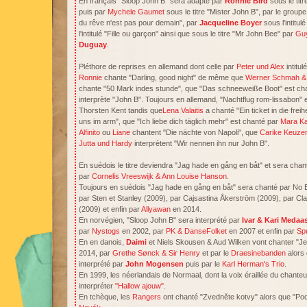
En français "Sloop John B" sera adapté par
Ronnie Bird
sous le titr
puis par
Mychele Gaumet
sous le titre "Mister John B", par le grou
du rêve n'est pas pour demain", par
Jacqueline Boyer
sous l'intitul
l'intitulé "Fille ou garçon" ainsi que sous le titre "Mr John Bee" par
Guy
Duguay
.
Pléthore de reprises en allemand dont celle par
Peter und Alex
intitu
Ronnie
chante "Darling, good night" de même que
Werner Schmah & 
chante "50 Mark indes stunde", que "Das schneeweiße Boot" est ch
interprète "John B". Toujours en allemand, "Nachtflug rom-lissabon"
Thorsten Kent tandis que
Lena Valaitis
a chanté "Ein ticket in die freih
uns im arm", que "Ich liebe dich täglich mehr" est chanté par
Mara K
Alfinito
ou
Liane
chantent "Die nächte von Napoli", que
Carike Keuz
Jutta und Hardy
interprètent "Wir nennen ihn nur John B".
En suédois le titre deviendra "Jag hade en gång en båt" et sera ch
par
Cornelis Vreeswijk & Ann Louise Hanson
.
Toujours en suédois "Jag hade en gång en båt" sera chanté par No Ba
par Sten et Stanley (2009), par Cajsastina Åkerström (2009), par C
(2009) et enfin par
Allyawan
en 2014.
En norvégien, "Sloop John B" sera interprété par
Ivar & Kari Medaa
par
Nystogs
en 2002, par
PK & DanseFolket
en 2007 et enfin par
Sp
En en danois,
Daimi
et Niels Skousen & Aud Wilken vont chanter "Je
2014, par
Grethe Sønck & Sir Henry
et par le
Draesinebanden
alors 
interprété par
John Mogensen
puis par le
Karl Herman's Trio
.
En 1999, les néerlandais de Normaal, dont la voix éraillée du chante
interpréter
"Hallow ajouw"
.
En tchèque, les
Rangers
ont chanté "Zvedněte kotvy" alors que "Podi