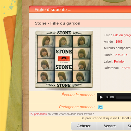
Fiche disque de ...
Stone
- Fille ou garçon
Titre :
Fille ou garç
Année :
1966
Auteurs compositeu
Durée :
2 m 31 s
Label :
Polydor
Référence :
27266
Écouter le morceau
Audio
00:00
Player
Partager ce morceau
22 personnes
ont cette chanson dans leurs favoris !
Se procurer ce disque via CDandL
Acheter
Vendre
S