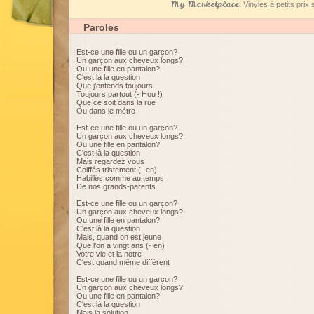
My Marketplace
, Vinyles à petits pri
Paroles
Est-ce une fille ou un garçon?
Un garçon aux cheveux longs?
Ou une fille en pantalon?
C'est là la question
Que j'entends toujours
Toujours partout (- Hou !)
Que ce soit dans la rue
Ou dans le métro
Est-ce une fille ou un garçon?
Un garçon aux cheveux longs?
Ou une fille en pantalon?
C'est là la question
Mais regardez vous
Coiffés tristement (- en)
Habillés comme au temps
De nos grands-parents
Est-ce une fille ou un garçon?
Un garçon aux cheveux longs?
Ou une fille en pantalon?
C'est là la question
Mais, quand on est jeune
Que l'on a vingt ans (- en)
Votre vie et la notre
C'est quand même différent
Est-ce une fille ou un garçon?
Un garçon aux cheveux longs?
Ou une fille en pantalon?
C'est là la question
Mais la solution