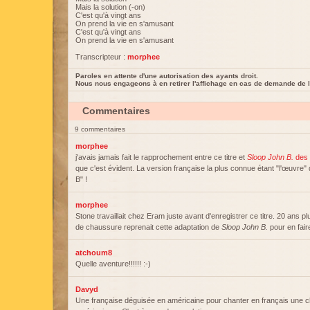
Mais la solution (-on)
C'est qu'à vingt ans
On prend la vie en s'amusant
C'est qu'à vingt ans
On prend la vie en s'amusant
Transcripteur :
morphee
Paroles en attente d'une autorisation des ayants droit.
Nous nous engageons à en retirer l'affichage en cas de demande de l
Commentaires
9 commentaires
morphee
j'avais jamais fait le rapprochement entre ce titre et
Sloop John B.
des 
que c'est évident. La version française la plus connue étant "l'œuvre
B" !
morphee
Stone travaillait chez Eram juste avant d'enregistrer ce titre. 20 ans p
de chaussure reprenait cette adaptation de
Sloop John B.
pour en fair
atchoum8
Quelle aventure!!!!!! :-)
Davyd
Une française déguisée en américaine pour chanter en français une 