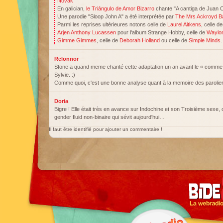
Novák
En galician,
le Triángulo de Amor Bizarro
chante "A cantiga de Juan C
Une parodie "Sloop John A" a été interprétée par
The Mrs Ackroyd B
Parmi les reprises ultérieures notons celle de
Laurel Aitkens
, celle d
Arjen Anthony Lucassen
pour l'album Strange Hobby, celle de
Waylo
Gimme Gimmes
, celle de
Deborah Holland
ou celle de
Simple Minds
.
Relonnor
Stone a quand meme chanté cette adaptation un an avant le « comme
Sylvie. :)
Comme quoi, c'est une bonne analyse quant à la memoire des paroli
Doria
Bigre ! Elle était très en avance sur Indochine et son Troisième sexe, o
gender fluid non-binaire qui sévit aujourd'hui…
Il faut être identifié pour ajouter un commentaire !