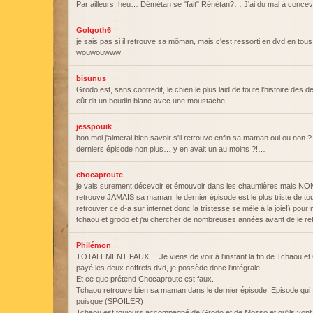
Par ailleurs, heu… Démétan se "fait" Rénétan?… J'ai du mal à conce
Golgoth6
je sais pas si il retrouve sa môman, mais c'est ressorti en dvd en tous
wouwouwww !
bisunus
Grodo est, sans contredit, le chien le plus laid de toute l'histoire des
eût dit un boudin blanc avec une moustache !
jesspouik
bon moi j'aimerai bien savoir s'il retrouve enfin sa maman oui ou non ?
derniers épisode non plus… y en avait un au moins ?!…
chocaproute
je vais surement décevoir et émouvoir dans les chaumières mais NO
retrouve JAMAIS sa maman. le dernier épisode est le plus triste de tous.
retrouver ce d-a sur internet donc la tristesse se mèle à la joie!) pou
tchaou et grodo et j'ai chercher de nombreuses années avant de le ret
Philémon
TOTALEMENT FAUX !!! Je viens de voir à l'instant la fin de Tchaou et
payé les deux coffrets dvd, je possède donc l'intégrale.
Et ce que prétend Chocaproute est faux.
Tchaou retrouve bien sa maman dans le dernier épisode. Episode qui fin
puisque (SPOILER)
Tchaou est toujours accompagné de Grodo et de Mosso et qu'ils vont 