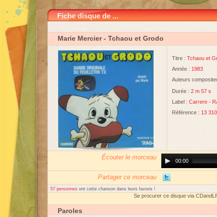
Fiche disque de ...
Marie Mercier
- Tchaou et Grodo
Titre :
Tchaou et G
Année :
1983
Auteurs compositeu
Durée :
2 m 57 s
Label :
Carrere
-
R
Référence :
13 310
Écouter le morceau
Audio
00:00
Player
Partager ce morceau
57 personnes
ont cette chanson dans leurs favoris !
Se procurer ce disque via CDandL
Paroles