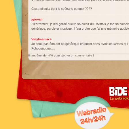
C'est toi qui a écrit le scénario ou quoi ????
jgiovan
Bizarrement, je n'ai gardé aucun souvenir du DA mais je me souvenai
générique, parole et musique. Il faut croire que j'ai une mémoire auditiv
Vinylmaniacs
Je peux pas écouter ce générique en entier sans avoir les larmes qui
Pchouuuuuuu….
Il faut être identifié pour ajouter un commentaire !