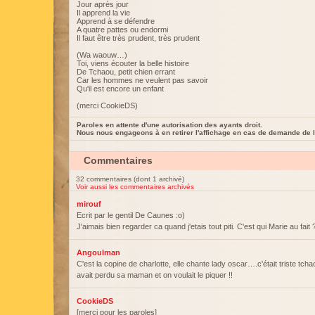
Jour après jour
Il apprend la vie
Apprend à se défendre
A quatre pattes ou endormi
Il faut être très prudent, très prudent
(Wa waouw…)
Toi, viens écouter la belle histoire
De Tchaou, petit chien errant
Car les hommes ne veulent pas savoir
Qu'il est encore un enfant
(merci CookieDS)
Paroles en attente d'une autorisation des ayants droit.
Nous nous engageons à en retirer l'affichage en cas de demande de l
Commentaires
32 commentaires (dont 1 archivé)
Voir aussi les commentaires archivés
mirouf
Ecrit par le gentil De Caunes :o)
J'aimais bien regarder ca quand j'etais tout piti. C'est qui Marie au fait 
Angoulman
C'est la copine de charlotte, elle chante lady oscar….c'était triste tchao
avait perdu sa maman et on voulait le piquer !!
CookieDS
[merci pour les paroles]