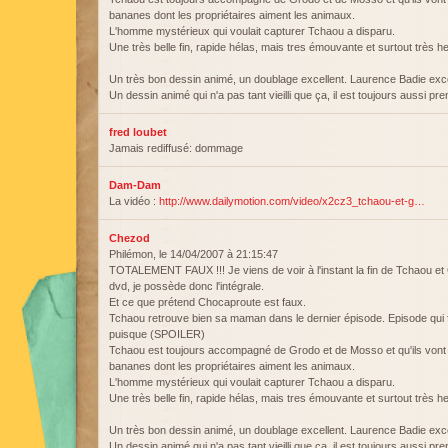
bananes dont les propriétaires aiment les animaux.
L'homme mystérieux qui voulait capturer Tchaou a disparu.
Une très belle fin, rapide hélas, mais tres émouvante et surtout très h
Un très bon dessin animé, un doublage excellent. Laurence Badie exc
Un dessin animé qui n'a pas tant vieilli que ça, il est toujours aussi pren
fred loubet
Jamais rediffusé: dommage
Dam-Dam
La vidéo :
http://www.dailymotion.com/video/x2cz3_tchaou-et-g…
Chezod
Philémon, le 14/04/2007 à 21:15:47
TOTALEMENT FAUX !!! Je viens de voir à l'instant la fin de Tchaou et 
dvd, je possède donc l'intégrale.
Et ce que prétend Chocaproute est faux.
Tchaou retrouve bien sa maman dans le dernier épisode. Episode qui fin
puisque (SPOILER)
Tchaou est toujours accompagné de Grodo et de Mosso et qu'ils vont 
bananes dont les propriétaires aiment les animaux.
L'homme mystérieux qui voulait capturer Tchaou a disparu.
Une très belle fin, rapide hélas, mais tres émouvante et surtout très h
Un très bon dessin animé, un doublage excellent. Laurence Badie exc
Un dessin animé qui n'a pas tant vieilli que ça, il est toujours aussi pren