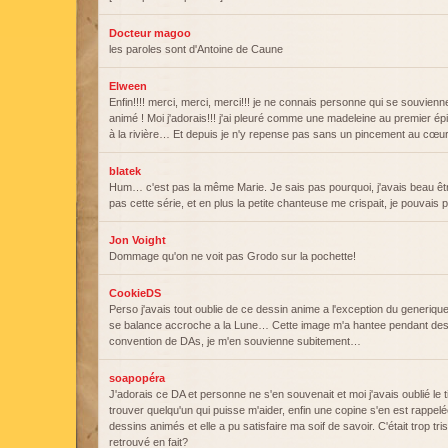
Docteur magoo
les paroles sont d'Antoine de Caune
Elween
Enfin!!!! merci, merci, merci!!! je ne connais personne qui se souvien
animé ! Moi j'adorais!!! j'ai pleuré comme une madeleine au premier 
à la rivière… Et depuis je n'y repense pas sans un pincement au cœ
blatek
Hum… c'est pas la même Marie. Je sais pas pourquoi, j'avais beau être 
pas cette série, et en plus la petite chanteuse me crispait, je pouvais 
Jon Voight
Dommage qu'on ne voit pas Grodo sur la pochette!
CookieDS
Perso j'avais tout oublie de ce dessin anime a l'exception du generiqu
se balance accroche a la Lune… Cette image m'a hantee pendant des 
convention de DAs, je m'en souvienne subitement…
soapopéra
J'adorais ce DA et personne ne s'en souvenait et moi j'avais oublié le t
trouver quelqu'un qui puisse m'aider, enfin une copine s'en est rappelée
dessins animés et elle a pu satisfaire ma soif de savoir. C'était trop tris
retrouvé en fait?