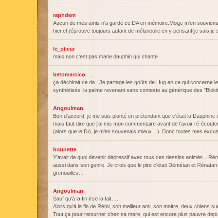
raphdem
Aucun de mes amis n'a gardé ce DA en mémoire.Moi,je m'en souviens 
hier,et j'éprouve toujours autant de mélancolie en y pensant(je sais,je
le_plieur
mais non c'est pas marie dauphin qui chante
betomarcico
ça déchirait ce da ! Je partage les goûts de Hug en ce qui concerne 
synthétisés, la palme revenant sans conteste au générique des "Biskit
Angoulman
Bon d'accord, je me suis planté en prétendant que c'était la Dauphine
mais faut dire que j'ai mis mon commentaire avant de l'avoir ré-écoute
(alors que le DA, je m'en souvenais mieux…). Donc toutes mes excu
bounette
Y'avait de quoi devenir dépressif avec tous ces dessins animés…Rémi
aussi dans son genre. Je crois que le pire c'était Démétan et Rénatan 
grenouilles…
Angoulman
Sauf qu'à la fin il se la fait….
Alors qu'à la fin de Rèmi, son meilleur ami, son maitre, deux chiens su
Tout ça pour retourner chez sa mère, qui est encore plus pauvre depui