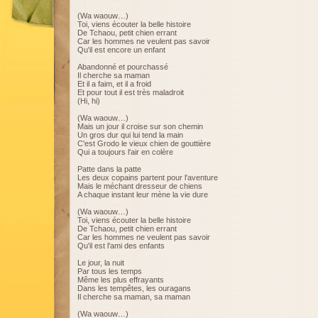
(Wa waouw…)
Toi, viens écouter la belle histoire
De Tchaou, petit chien errant
Car les hommes ne veulent pas savoir
Qu'il est encore un enfant
Abandonné et pourchassé
Il cherche sa maman
Et il a faim, et il a froid
Et pour tout il est très maladroit
(Hi, hi)
(Wa waouw…)
Mais un jour il croise sur son chemin
Un gros dur qui lui tend la main
C'est Grodo le vieux chien de gouttière
Qui a toujours l'air en colère
Patte dans la patte
Les deux copains partent pour l'aventure
Mais le méchant dresseur de chiens
A chaque instant leur mène la vie dure
(Wa waouw…)
Toi, viens écouter la belle histoire
De Tchaou, petit chien errant
Car les hommes ne veulent pas savoir
Qu'il est l'ami des enfants
Le jour, la nuit
Par tous les temps
Même les plus effrayants
Dans les tempêtes, les ouragans
Il cherche sa maman, sa maman
(Wa waouw…)