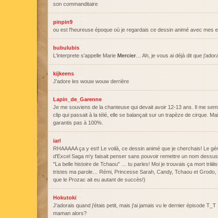
son commanditaire
pinpin9
ou est l'heureuse époque où je regardais ce dessin animé avec mes 
bubulubis
L'interprete s'appelle Marie
Mercier
… Ah, je vous ai déjà dit que j'adora
kijkeens
J'adore les wouw wouw derrière
Lapin_de_Garenne
Je me souviens de la chanteuse qui devait avoir 12-13 ans. Il me sem
clip qui passait à la télé, elle se balançait sur un trapèze de cirque. M
garantis pas à 100%.
iarl
RHAAAAA ça y est! Le voilà, ce dessin animé que je cherchais! Le gén
d'Excel Saga m'y faisait penser sans pouvoir remettre un nom dess
"La belle histoire de Tchaou" … tu parles! Moi je trouvais ça mort triiii
tristes ma parole… Rémi, Princesse Sarah, Candy, Tchaou et Grodo,
que le Prozac ait eu autant de succès!)
Hokutoki
J'adorais quand j'étais petit, mais j'ai jamais vu le dernier épisode T_T 
maman alors?