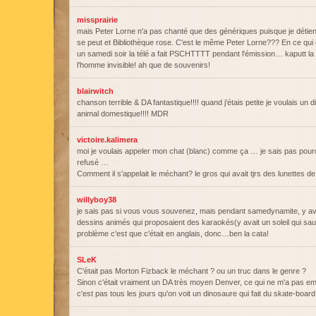
missprairie
mais Peter Lorne n'a pas chanté que des génériques puisque je détien
se peut et Bibliothèque rose. C'est le même Peter Lorne??? En ce qui 
un samedi soir la télé a fait PSCHTTTT pendant l'émission… kaputt la
l'homme invisible! ah que de souvenirs!
blairwitch
chanson terrible & DA fantastique!!!! quand j'étais petite je voulais u
animal domestique!!!! MDR
victoire.kalimera
moi je voulais appeler mon chat (blanc) comme ça … je sais pas pou
refusé …
Comment il s'appelait le méchant? le gros qui avait tjrs des lunettes de
willyboy38
je sais pas si vous vous souvenez, mais pendant samedynamite, y av
dessins animés qui proposaient des karaokés(y avait un soleil qui sauta
problème c'est que c'était en anglais, donc…ben la cata!
SLeK
C'était pas Morton Fizback le méchant ? ou un truc dans le genre ?
Sinon c'était vraiment un DA très moyen Denver, ce qui ne m'a pas emp
c'est pas tous les jours qu'on voit un dinosaure qui fait du skate-board