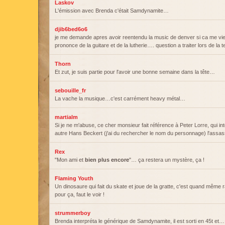
Laskov
L'émission avec Brenda c'était Samdynamite…
djib6bed6o6
je me demande apres avoir reentendu la music de denver si ca me vi
prononce de la guitare et de la lutherie…. question a traiter lors de la
Thorn
Et zut, je suis partie pour l'avoir une bonne semaine dans la tête…
sebouille_fr
La vache la musique…c'est carrément heavy métal…
martialm
Si je ne m'abuse, ce cher monsieur fait référence à Peter Lorre, qui in
autre Hans Beckert (j'ai du rechercher le nom du personnage) l'assassi
Rex
"Mon ami et
bien plus encore
"… ça restera un mystère, ça !
Flaming Youth
Un dinosaure qui fait du skate et joue de la gratte, c'est quand même r
pour ça, faut le voir !
strummerboy
Brenda interpréta le générique de Samdynamite, il est sorti en 45t et…