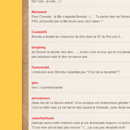
fou" (oui…je sais…) !
Michaeeel
Pour Crevette : la fille s'appelait Brenda :-) … Tu parles bien de l'émis
FR3, présentée par la fille brune avec des nattes ?
CookieDS
Brenda a double les chansons de Kira dans la VF du Roi Lion 2…
bmgbmg
ah Denver le dernier des dino ….. et ben c'est un truc qui ne m'a jamai
pas pourquoi mais le dino ne passe pas
Fantomiald
L'emission avec Brenda s'appellait pas "C'est de la dynamite"?
glen
non c t samedynamite
anonymous
j'étais fan de ce dessin animé ! et la musique est évidemment géniale ! 
c'est un bide mais ça me fait du bien quand je l'entends, sans doute par
natachattitude
j'adorais aussi cette chanson mais je me demandais toujours ce qu'il vo
"C'est mon ami et bien plus encore " (…) je suis pas dinophile moi!!