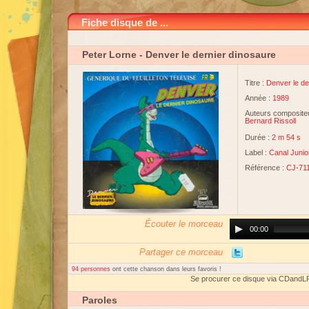
Fiche disque de ...
Peter Lorne
- Denver le dernier dinosaure
Titre :
Denver le de
Année :
1989
Auteurs compositeu
Bernard Rissoll
Durée :
2 m 54 s
Label :
Canal Junio
Référence :
CJ-71
Écouter le morceau
Audio
00:00
Player
Partager ce morceau
94 personnes
ont cette chanson dans leurs favoris !
Se procurer ce disque via CDandL
Paroles