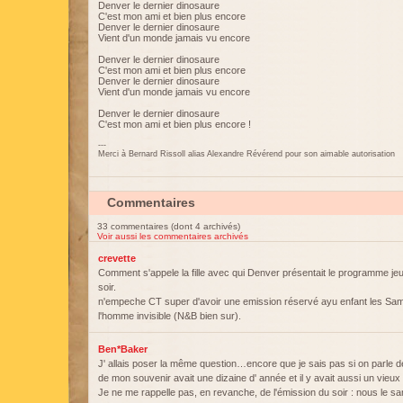
Denver le dernier dinosaure
C'est mon ami et bien plus encore
Denver le dernier dinosaure
Vient d'un monde jamais vu encore
Denver le dernier dinosaure
C'est mon ami et bien plus encore
Denver le dernier dinosaure
Vient d'un monde jamais vu encore
Denver le dernier dinosaure
C'est mon ami et bien plus encore !
---
Merci à Bernard Rissoll alias Alexandre Révérend pour son aimable autorisation
Commentaires
33 commentaires (dont 4 archivés)
Voir aussi les commentaires archivés
crevette
Comment s'appele la fille avec qui Denver présentait le programme j
soir.
n'empeche CT super d'avoir une emission réservé ayu enfant les Same
l'homme invisible (N&B bien sur).
Ben*Baker
J' allais poser la même question…encore que je sais pas si on parle de 
de mon souvenir avait une dizaine d' année et il y avait aussi un vieux t
Je ne me rappelle pas, en revanche, de l'émission du soir : nous le s