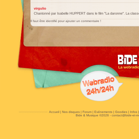
virgulio
Chantonné par Isabelle HUPPERT dans le film "La daronne". La class
Il faut être identifié pour ajouter un commentaire !
Accueil
|
Nos disques
|
Forum
|
Evénements
|
Goodies
|
Infos
Bide & Musique ©2026 -
contact@bide-et-m