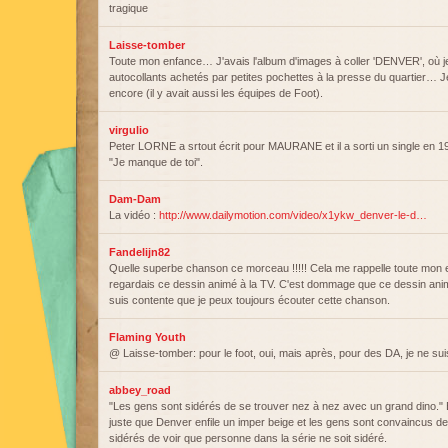
tragique
Laisse-tomber
Toute mon enfance… J'avais l'album d'images à coller 'DENVER', où je
autocollants achetés par petites pochettes à la presse du quartier… J
encore (il y avait aussi les équipes de Foot).
virgulio
Peter LORNE a srtout écrit pour MAURANE et il a sorti un single en 19
"Je manque de toi".
Dam-Dam
La vidéo :
http://www.dailymotion.com/video/x1ykw_denver-le-d…
Fandelijn82
Quelle superbe chanson ce morceau !!!!! Cela me rappelle toute mon 
regardais ce dessin animé à la TV. C'est dommage que ce dessin animé
suis contente que je peux toujours écouter cette chanson.
Flaming Youth
@ Laisse-tomber: pour le foot, oui, mais après, pour des DA, je ne 
abbey_road
"Les gens sont sidérés de se trouver nez à nez avec un grand dino." En 
juste que Denver enfile un imper beige et les gens sont convaincus d
sidérés de voir que personne dans la série ne soit sidéré.