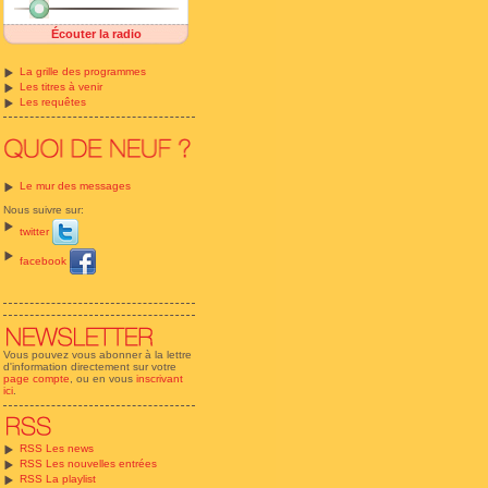
Écouter la radio
La grille des programmes
Les titres à venir
Les requêtes
Le mur des messages
Nous suivre sur:
twitter
facebook
Vous pouvez vous abonner à la lettre
d'information directement sur votre
page compte
, ou en vous
inscrivant
ici
.
RSS Les news
RSS Les nouvelles entrées
RSS La playlist