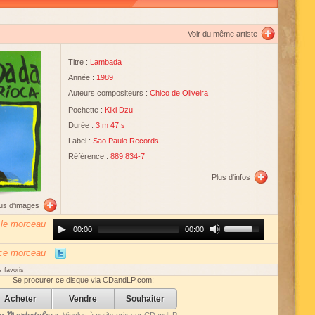
Voir du même artiste
Titre :
Lambada
Année :
1989
Auteurs compositeurs :
Chico de Oliveira
Pochette :
Kiki Dzu
Durée :
3 m 47 s
Label :
Sao Paulo Records
Référence :
889 834-7
Plus d'infos
lus d'images
 le morceau
Audio
Use
00:00
00:00
Player
Up/Down
Arrow
keys
 ce morceau
to
increase
 favoris
or
Se procurer ce disque via CDandLP.com:
decrease
volume.
Acheter
Vendre
Souhaiter