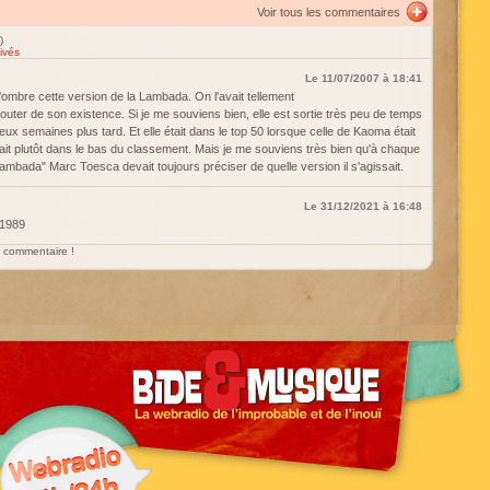
Voir tous les commentaires
)
ivés
Le 11/07/2007 à 18:41
 l'ombre cette version de la Lambada. On l'avait tellement
uter de son existence. Si je me souviens bien, elle est sortie très peu de temps
ux semaines plus tard. Et elle était dans le top 50 lorsque celle de Kaoma était
était plutôt dans le bas du classement. Mais je me souviens très bien qu'à chaque
a Lambada" Marc Toesca devait toujours préciser de quelle version il s'agissait.
Le 31/12/2021 à 16:48
 1989
un commentaire !