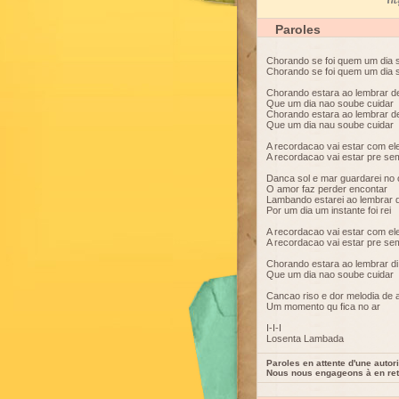
My
Paroles
Chorando se foi quem um dia 
Chorando se foi quem um dia 
Chorando estara ao lembrar 
Que um dia nao soube cuidar
Chorando estara ao lembrar 
Que um dia nau soube cuidar
A recordacao vai estar com el
A recordacao vai estar pre se
Danca sol e mar guardarei no 
O amor faz perder encontar
Lambando estarei ao lembrar 
Por um dia um instante foi rei
A recordacao vai estar com el
A recordacao vai estar pre se
Chorando estara ao lembrar d
Que um dia nao soube cuidar
Cancao riso e dor melodia de
Um momento qu fica no ar
I-I-I
Losenta Lambada
Paroles en attente d'une autori
Nous nous engageons à en reti