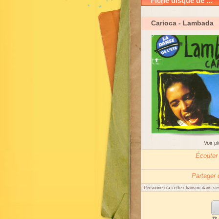
Fiche disque de ...
Carioca
- Lambada
Voir p
Écouter
Partager
Personne n'a cette chanson dans ses