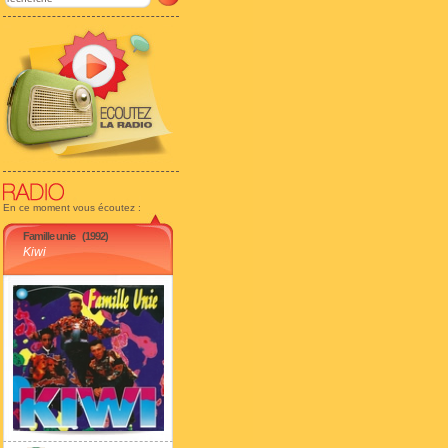
En ce moment vous écoutez :
Famille unie
(1992)
Kiwi