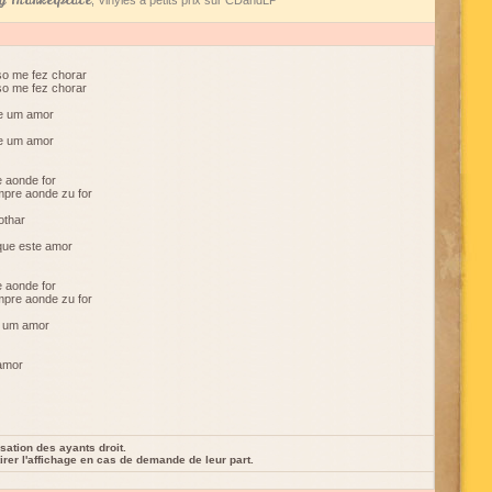
 Marketplace
, Vinyles à petits prix sur CDandLP
so me fez chorar
so me fez chorar
de um amor
de um amor
e aonde for
mpre aonde zu for
othar
que este amor
e aonde for
mpre aonde zu for
i um amor
 amor
sation des ayants droit.
rer l'affichage en cas de demande de leur part.