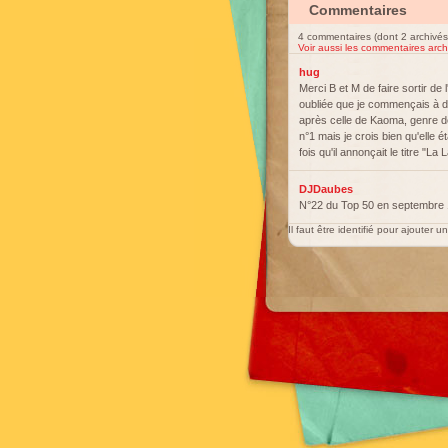
Commentaires
4 commentaires (dont 2 archivés
Voir aussi les commentaires arch
hug
Merci B et M de faire sortir de
oubliée que je commençais à do
après celle de Kaoma, genre de
n°1 mais je crois bien qu'elle 
fois qu'il annonçait le titre "L
DJDaubes
N°22 du Top 50 en septembre
Il faut être identifié pour ajouter 