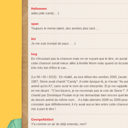
Helloween
adieu jolie candy…:)
span
Toujours le meme talent, des années plus tard….
linl
Je me suis trompé de pays … :)
hug
En n'écoutant pas la chanson mais en ne voyant que le titre, on aurait
cette chanson serait mieux allée à Amélie Morin mais quand on écout
très très loin d'être le cas…
(Le 06 / 05 / 2015) : En réalité, au tout début des années 2000, j'avais
1987, Stone avait chanté "Candy". A cette époque-là, je n'avais "Au p
animé qu'en K7, sans avoir le nom de son interprète. Et je me rappelle 
en me disant : "C'est bizarre, je ne reconnais pas la voix de Stone !". 
chanté par Dominique Poulain et je me demandais bien encore quel lie
du dessin animé du même nom… Il a fallu attendre 2008 ou 2009 pour qu
constater que définitivement, il n'y avait aucun lien entre cette chans
mis à part le titre !
GeorgeAbitbol
Y'a comme un air de déjà entendu, non?