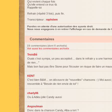
Qui revient chaque fois
Qu'elle entend ce truc-là
Rappelle-toi
Refrain (répété 3 fois), puis fin.
Transcripteur :
raphdem
Paroles en attente d'une autorisation des ayants droit.
Nous nous engageons à en retirer l'affichage en cas de demande de l
Commentaires
19 commentaires (dont 6 archivés)
Voir aussi les commentaires archivés
TroisBé
Ouais c'est sympa, un peu asceptisé… dans le refrain y a une harmo
de rien…"
Mais bon faut pas être Stone pour l'écouter on risque de faire un mauva
KENT
C'est bien B&M… on découvre de "nouvelles" chansons :-) Moi aussi je
ressemble à "Besoin de rien envie de toi" !
charly06
Ou à Adieu jolie Candy aussi
Angoulman
Donc dans la chanson Candy, Alba a tort ?