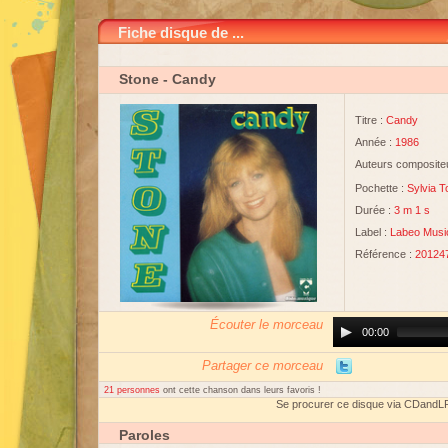
Fiche disque de ...
Stone
- Candy
Titre :
Candy
Année :
1986
Auteurs compositeu
Pochette :
Sylvia T
Durée :
3 m 1 s
Label :
Labeo Musi
Référence :
20124
Écouter le morceau
Audio
00:00
Player
Partager ce morceau
21 personnes
ont cette chanson dans leurs favoris !
Se procurer ce disque via CDandL
Paroles