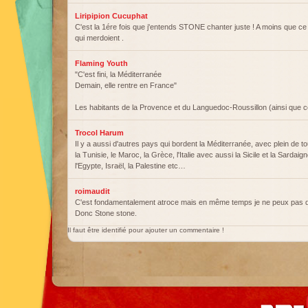
Liripipion Cucuphat
C'est la 1ére fois que j'entends STONE chanter juste ! A moins que ce 
qui merdoient .
Flaming Youth
"C'est fini, la Méditerranée
Demain, elle rentre en France"
Les habitants de la Provence et du Languedoc-Roussillon (ainsi que 
Trocol Harum
Il y a aussi d'autres pays qui bordent la Méditerranée, avec plein de to
la Tunisie, le Maroc, la Grèce, l'Italie avec aussi la Sicile et la Sardaign
l'Egypte, Israël, la Palestine etc…
roimaudit
C'est fondamentalement atroce mais en même temps je ne peux pas 
Donc Stone stone.
Il faut être identifié pour ajouter un commentaire !