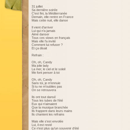
31 juillet
Sa dernière soirée
C'est fini, la Méditerranée
Demain, elle rentre en France
Mais cette nuit, elle danse
Il vient d'arriver
Lui qui n'a jamais
Aimé danser
Tous ces slows en français
Mais elle l'a invité
Comment lui refuser ?
Et ça disait
Refrain :
Oh, oh, Candy
Ma jolie lady
La mer, le ciel et le soleil
Me font penser à toi
Oh, oh, Candy
Sans toi, je m'ennuie
Si tu ne m'oublies pas
On se retrouvera
Ils ont tout dansé
Tous les tubes de l'été
Eux qui n'aimaient
Que la musique branchée
Ils frappent dans leurs mains
Ils chantent les refrains
Mais elle s'est envolée
Lui, il est resté
Ce n'est plus qu'un souvenir d'été