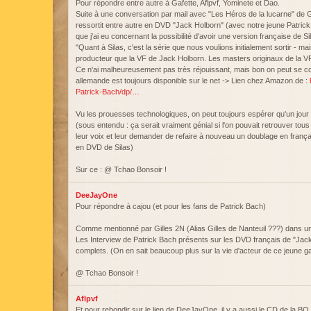
Pour répondre entre autre à Gafette, Aflpvf, Yominete et Dao.
Suite à une conversation par mail avec "Les Héros de la lucarne" de Gi
ressortit entre autre en DVD "Jack Holborn" (avec notre jeune Patrick 
que j'ai eu concernant la possibilité d'avoir une version française de S
"Quant à Silas, c'est la série que nous voulions initialement sortir - m
producteur que la VF de Jack Holborn. Les masters originaux de la VF 
Ce n'ai malheureusement pas très réjouissant, mais bon on peut se c
allemande est toujours disponible sur le net -> Lien chez Amazon.de :
Patrick-Bach/dp/…
Vu les prouesses technologiques, on peut toujours espérer qu'un jour 
(sous entendu : ça serait vraiment génial si l'on pouvait retrouver tous
leur voix et leur demander de refaire à nouveau un doublage en frança
en DVD de Silas)
Sur ce : @ Tchao Bonsoir !
DeeJayOne
Pour répondre à cajou (et pour les fans de Patrick Bach)
Comme mentionné par Gilles 2N (Alias Gilles de Nanteuil ???) dans u
Les Interview de Patrick Bach présents sur les DVD français de "Jack
complets. (On en sait beaucoup plus sur la vie d'acteur de ce jeune g
@ Tchao Bonsoir !
Aflpvf
Et pour rebondir sur le lien de DeeJayOne, il y a aussi le CD de la BO 