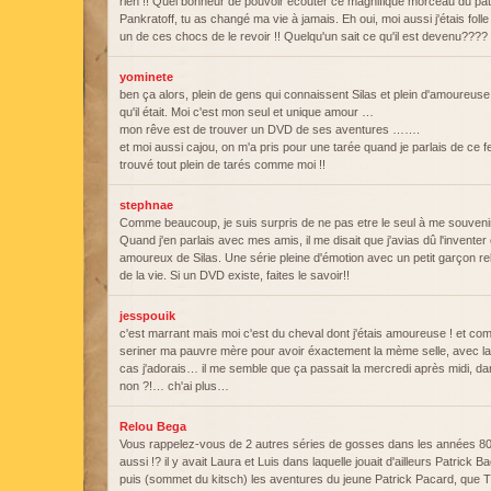
rien !! Quel bonheur de pouvoir écouter ce magnifique morceau du patr
Pankratoff, tu as changé ma vie à jamais. Eh oui, moi aussi j'étais folle
un de ces chocs de le revoir !! Quelqu'un sait ce qu'il est devenu????
yominete
ben ça alors, plein de gens qui connaissent Silas et plein d'amoureuse
qu'il était. Moi c'est mon seul et unique amour …
mon rêve est de trouver un DVD de ses aventures …….
et moi aussi cajou, on m'a pris pour une tarée quand je parlais de ce fe
trouvé tout plein de tarés comme moi !!
stephnae
Comme beaucoup, je suis surpris de ne pas etre le seul à me souvenir
Quand j'en parlais avec mes amis, il me disait que j'avias dû l'invent
amoureux de Silas. Une série pleine d'émotion avec un petit garçon reb
de la vie. Si un DVD existe, faites le savoir!!
jesspouik
c'est marrant mais moi c'est du cheval dont j'étais amoureuse ! et combi
seriner ma pauvre mère pour avoir éxactement la mème selle, avec l
cas j'adorais… il me semble que ça passait la mercredi après midi, 
non ?!… ch'ai plus…
Relou Bega
Vous rappelez-vous de 2 autres séries de gosses dans les années 80
aussi !? il y avait Laura et Luis dans laquelle jouait d'ailleurs Patrick Ba
puis (sommet du kitsch) les aventures du jeune Patrick Pacard, que 