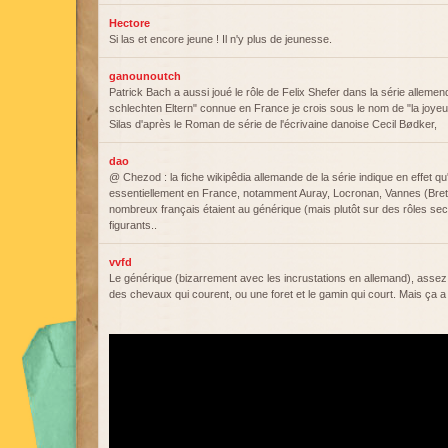
Hectore
Si las et encore jeune ! Il n'y plus de jeunesse.
ganounoutch
Patrick Bach a aussi joué le rôle de Felix Shefer dans la série allemen
schlechten Eltern" connue en France je crois sous le nom de "la joyeu
Silas d'après le Roman de série de l'écrivaine danoise Cecil Bødker,
dao
@ Chezod : la fiche wikipêdia allemande de la série indique en effet qu'
essentiellement en France, notamment Auray, Locronan, Vannes (Bre
nombreux français étaient au générique (mais plutôt sur des rôles sec
figurants..
vvfd
Le générique (bizarrement avec les incrustations en allemand), assez
des chevaux qui courent, ou une foret et le gamin qui court. Mais ça 