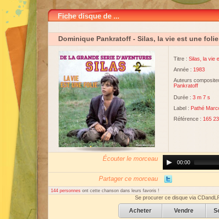
Fiche disque de ...
Dominique Pankratoff
- Silas, la vie est une folie
Titre :
Silas, la vie 
Année :
1983
Auteurs compositeu
Pankratoff
Durée :
3 m 7 s
Label :
Pathé Marc
Référence :
165 23
Écouter le morceau
Audio
00:00
Player
Partager ce morceau
144 personnes
ont cette chanson dans leurs favoris !
Se procurer ce disque via CDandL
Acheter
Vendre
S