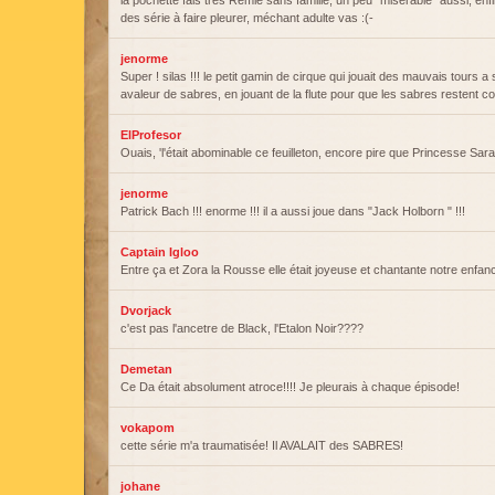
la pochette fais très Rémie sans famille, un peu "misérable" aussi, enf
des série à faire pleurer, méchant adulte vas :(-
jenorme
Super ! silas !!! le petit gamin de cirque qui jouait des mauvais tours a
avaleur de sabres, en jouant de la flute pour que les sabres restent co
ElProfesor
Ouais, 'l'était abominable ce feuilleton, encore pire que Princesse Sara
jenorme
Patrick Bach !!! enorme !!! il a aussi joue dans "Jack Holborn " !!!
Captain Igloo
Entre ça et Zora la Rousse elle était joyeuse et chantante notre enfa
Dvorjack
c'est pas l'ancetre de Black, l'Etalon Noir????
Demetan
Ce Da était absolument atroce!!!! Je pleurais à chaque épisode!
vokapom
cette série m'a traumatisée! Il AVALAIT des SABRES!
johane