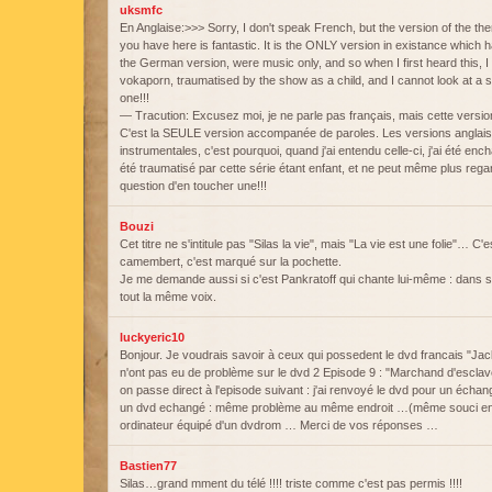
uksmfc
En Anglaise:>>> Sorry, I don't speak French, but the version of the th
you have here is fantastic. It is the ONLY version in existance which ha
the German version, were music only, and so when I first heard this, I
vokaporn, traumatised by the show as a child, and I cannot look at a 
one!!!
— Tracution: Excusez moi, je ne parle pas français, mais cette versio
C'est la SEULE version accompanée de paroles. Les versions anglais
instrumentales, c'est pourquoi, quand j'ai entendu celle-ci, j'ai été e
été traumatisé par cette série étant enfant, et ne peut même plus reg
question d'en toucher une!!!
Bouzi
Cet titre ne s'intitule pas "Silas la vie", mais "La vie est une folie"… C
camembert, c'est marqué sur la pochette.
Je me demande aussi si c'est Pankratoff qui chante lui-même : dans s
tout la même voix.
luckyeric10
Bonjour. Je voudrais savoir à ceux qui possedent le dvd francais "Jack
n'ont pas eu de problème sur le dvd 2 Episode 9 : "Marchand d'esclave
on passe direct à l'episode suivant : j'ai renvoyé le dvd pour un écha
un dvd echangé : même problème au même endroit …(même souci en li
ordinateur équipé d'un dvdrom … Merci de vos réponses …
Bastien77
Silas…grand mment du télé !!!! triste comme c'est pas permis !!!!