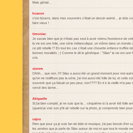
Mais génial…
hcanon
c'est bizarre, dans mes souvenirs c'était un dessin animé… je dois
faire vieux !
timoniac
Je savais bien que je n'étais pas seul à avoir retenu l'existence de cet
la vie est une folie, une série mélancolique, un môme dans un monde d
ce ptit rebelle !? En tout les cas c'était une chouette enfance truffée
bonnes moralités ;-) Comme le dit le générique : "Silas" la vie est une fo
cris.
sterem
Ohhh… que non..!!!! Silas a aussi été un grand moment pour moi aut
qu'on ne rediffuse pas la série, j'ai moi aussi été folle de lui, et cette sor
souvenir que ça faisait un peu peur, non???? En tt k la vieille m'a pas 
versé des larme…
Abigaelle
Si j'ai bien compté, je ne suis que la… cinquième ici à avoir été folle 
(quand je vois son p'tit air rebelle sur la photo, je comprends bien pour
cajou
Rien que pour ça je suis fan de bide et musique, j'ai pas besoin d'en s
les années que je parle de Silas autour de moi et que tout le monde m