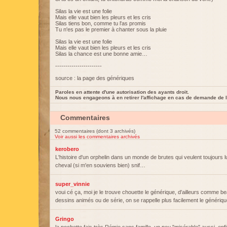
Silas la vie est une folie
Mais elle vaut bien les pleurs et les cris
Silas tiens bon, comme tu l'as promis
Tu n'es pas le premier à chanter sous la pluie
Silas la vie est une folie
Mais elle vaut bien les pleurs et les cris
Silas la chance est une bonne amie…
-----------------------
source : la page des génériques
Paroles en attente d'une autorisation des ayants droit.
Nous nous engageons à en retirer l'affichage en cas de demande de l
Commentaires
52 commentaires (dont 3 archivés)
Voir aussi les commentaires archivés
kerobero
L'histoire d'un orphelin dans un monde de brutes qui veulent toujours 
cheval (si m'en souviens bien) snif…
super_vinnie
voui cé ça, moi je le trouve chouette le générique, d'ailleurs comme 
dessins animés ou de série, on se rappelle plus facilement le généri
Gringo