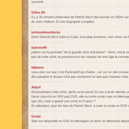
souvenir…
Gilles 2N
Il y a 30 minutes d'interview de Patrick Bach (itw tournée en 2004) su
de Jack Holborn. Et une biographie complète.
InGirumImusNocte
Entre l'éternel été à Haïti ou Cuba, et la pluie bretonne, mon choix est f
babotte44
j'adore sur la pochette "de la grande série d'avanture". Sinon, moi je 
pas de cette série, et pourtant tous les copains de mon âge la connais
kijkeens
vous etes sur que c'est Pankratoff qui chante , car sur un site consacré
discographie le disque n'est pas mentionné en tant que chanteur mais
Aflpvf
Extraordinaire cette série, aprés avoir passé 22 ans à avoir attendu un
l'avoir cherché en VHS puis DVD, elle est enfin sortie mais en Alle
que rien, mais a quand une sortie en France ?
En attendant, pour les fans de Patrick Bach, a noter la sortie en DVD d
Godai
Silas est disponible en DVD en Allemagne (et donc en allemand) depui