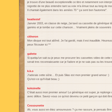
je trouve d'une beauté exceptionnelle ce titre et notamment son interpr
regrette de ne plus entendre tant sa voix m'a émue tout au long de m
Il chantait également dans les années 70 " ça sent bon l'automne".
beatlestef
Janvier 2003, en classe de neige, j'ai taxé sa cassette de générique t
gamins et je tombe sur cette chanson… Vraiment pleins de souvenirs s
citheron
Mon disque est tout abîmé. Je l'ai gardé, mais il est inaudible. Heureu
peux l'écouter ici ^^
gafette
Si quelqu'un sait ou je peux me procurer les cassettes video de cette se
serait tres reconnaissante car je l'adore et je ne sais pas ou les trou
k.k.o
J'adorais cette série… Et puis Silas est mon premier grand amour :)
Qu'est-ce qu'il était beau ;)
koksinelle
C'était aussi mon premier amour! Le générique est super, je replonge 
avec délice. Savez-vous ce qu'est devenu ce petit garçon qui doit êt
Cessounette
Ah, vous aussi en étiez amoureuses ? ça me rassure, je pensais être 