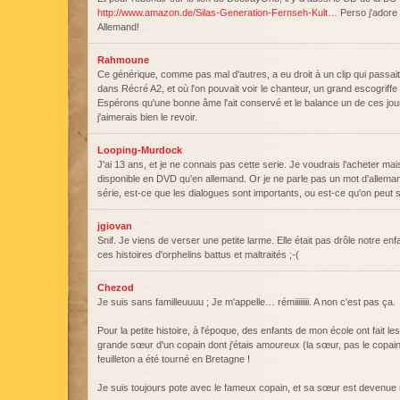
http://www.amazon.de/Silas-Generation-Fernseh-Kult…
Perso j'adore 
Allemand!
Rahmoune
Ce générique, comme pas mal d'autres, a eu droit à un clip qui passai
dans Récré A2, et où l'on pouvait voir le chanteur, un grand escogriff
Espérons qu'une bonne âme l'ait conservé et le balance un de ces jo
j'aimerais bien le revoir.
Looping-Murdock
J'ai 13 ans, et je ne connais pas cette serie. Je voudrais l'acheter mais
disponible en DVD qu'en allemand. Or je ne parle pas un mot d'allema
série, est-ce que les dialogues sont importants, ou est-ce qu'on peut 
jgiovan
Snif. Je viens de verser une petite larme. Elle était pas drôle notre en
ces histoires d'orphelins battus et maltraités ;-(
Chezod
Je suis sans familleuuuu ; Je m'appelle… rémiiiiiiii. A non c'est pas ça.
Pour la petite histoire, à l'époque, des enfants de mon école ont fait le
grande sœur d'un copain dont j'étais amoureux (la sœur, pas le copain 
feuilleton a été tourné en Bretagne !
Je suis toujours pote avec le fameux copain, et sa sœur est devenue 