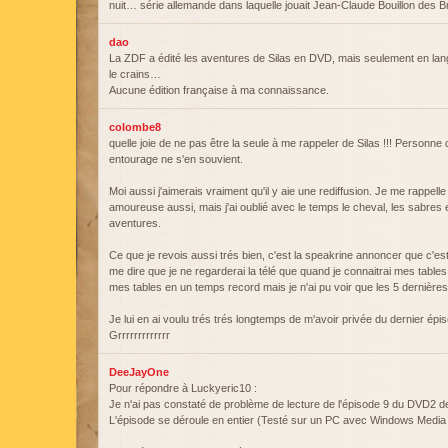
nuit… série allemande dans laquelle jouait Jean-Claude Bouillon des B
dao
La ZDF a édité les aventures de Silas en DVD, mais seulement en lan
le crains…
Aucune édition française à ma connaissance.
colombe8
quelle joie de ne pas être la seule à me rappeler de Silas !!! Personn
entourage ne s'en souvient.
Moi aussi j'aimerais vraiment qu'il y aie une rediffusion. Je me rappell
amoureuse aussi, mais j'ai oublié avec le temps le cheval, les sabres 
aventures.
Ce que je revois aussi trés bien, c'est la speakrine annoncer que c'es
me dire que je ne regarderai la télé que quand je connaitrai mes tables d
mes tables en un temps record mais je n'ai pu voir que les 5 dernière
Je lui en ai voulu trés trés longtemps de m'avoir privée du dernier épi
Grrrrrrrrrrrrr
DeeJayOne
Pour répondre à Luckyeric10 :
Je n'ai pas constaté de problème de lecture de l'épisode 9 du DVD2 d
L'épisode se déroule en entier (Testé sur un PC avec Windows Media