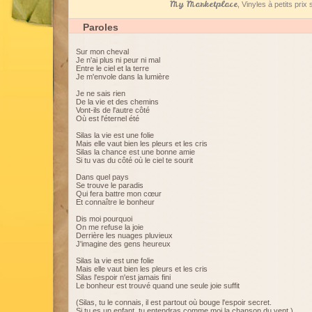
My Marketplace
, Vinyles à petits pri
Paroles
Sur mon cheval
Je n'ai plus ni peur ni mal
Entre le ciel et la terre
Je m'envole dans la lumière
Je ne sais rien
De la vie et des chemins
Vont-ils de l'autre côté
Où est l'éternel été
Silas la vie est une folie
Mais elle vaut bien les pleurs et les cris
Silas la chance est une bonne amie
Si tu vas du côté où le ciel te sourit
Dans quel pays
Se trouve le paradis
Qui fera battre mon cœur
Et connaître le bonheur
Dis moi pourquoi
On me refuse la joie
Derrière les nuages pluvieux
J'imagine des gens heureux
Silas la vie est une folie
Mais elle vaut bien les pleurs et les cris
Silas l'espoir n'est jamais fini
Le bonheur est trouvé quand une seule joie suffit
(Silas, tu le connais, il est partout où bouge l'espoir secret.
Si tu es un enfant, tu entendras comme moi la chanson du vent.)