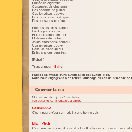
Fumée de cigarette
Ou paroles de chansons
Des accords de guitare
Que je nai pas trouvés
Des mots bourrés despoir
Des passages protégés
Pour les histoires damour
Cest la porte à coté
Et cest chacun son tour
Et défense de tricher
Jaime chercher le bonheur
Que je nai pas trouvé
Dans les élans du cur
Et les grandes pensées
[Refrain]
Transcripteur :
Balto
Paroles en attente d'une autorisation des ayants droit.
Nous nous engageons à en retirer l'affichage en cas de demande de l
Commentaires
18 commentaires (dont 2 archivés)
Voir aussi les commentaires archivés
Casimir2002
C'est ringard c'est sur mais il a une bonne voix .
Mitch Mitch
C'est vrai que si il avait porté des lunettes bizarres et montré son cul s