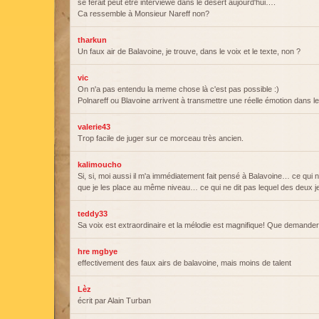
se ferait peut etre interviewé dans le desert aujourd'hui….
Ca ressemble à Monsieur Nareff non?
tharkun
Un faux air de Balavoine, je trouve, dans le voix et le texte, non ?
vic
On n'a pas entendu la meme chose là c'est pas possible :)
Polnareff ou Blavoine arrivent à transmettre une réelle émotion dans l
valerie43
Trop facile de juger sur ce morceau très ancien.
kalimoucho
Si, si, moi aussi il m'a immédiatement fait pensé à Balavoine… ce qui 
que je les place au même niveau… ce qui ne dit pas lequel des deux je
teddy33
Sa voix est extraordinaire et la mélodie est magnifique! Que demander
hre mgbye
effectivement des faux airs de balavoine, mais moins de talent
Lèz
écrit par Alain Turban