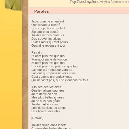
My Marketplace
, Vinyles à petits pri
Paroles
Jsuis comme un enfant
Que le vent a blessé
Dun coup de cerf-volant
Signature du passé
Jai des larmes dailleurs
Des souvenirs jaloux
Et des mots qui font peurs
Quand je repense à tout
Refrain :
Et cest plus fort que moi
Pourquoi jparle de tout ça
Et cest plus fort que moi
Et cest plus fort, plus fort que tout
Lamour qui mpousse vers toi
Lamour qui mpousse vers vous
Cest comme un rendez-vous
Qui ne vient pas, qui ne vient pas du tout
A toutes ces victoires
Que je nai pas gagnées
Je te dédie ce soir
Mes plus belles années
Je ne suis pas géant
Jai dû naître à coté
Loin de la pluie, du temps
Des hivers, des étés
[Refrain]
Jai des trucs dans la tête
Comme des bulles de savon