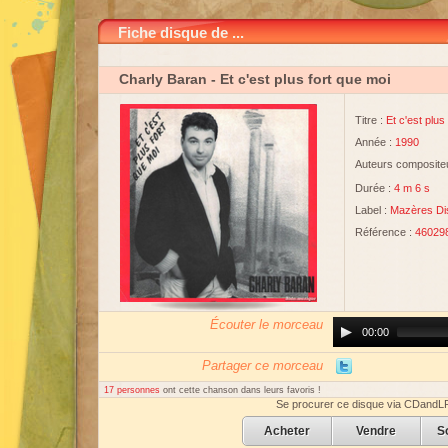
Fiche disque de ...
Charly Baran
- Et c'est plus fort que moi
Titre :
Et c'est plus
Année :
1990
Auteurs compositeu
Durée :
4 m 6 s
Label :
Mazères Di
Référence :
46029
Écouter le morceau
Audio
00:00
Player
Partager ce morceau
17 personnes
ont cette chanson dans leurs favoris !
Se procurer ce disque via CDandL
Acheter
Vendre
S