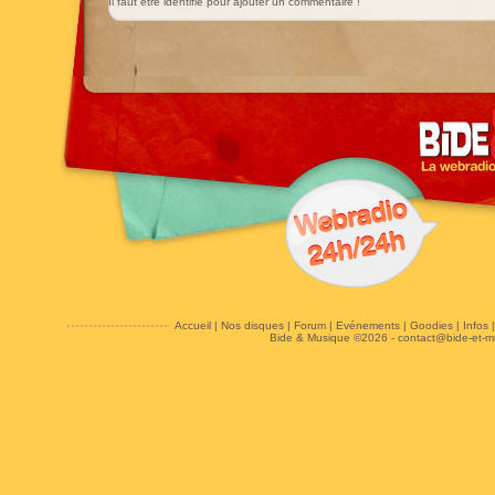
Il faut être identifié pour ajouter un commentaire !
Accueil
|
Nos disques
|
Forum
|
Evénements
|
Goodies
|
Infos
Bide & Musique ©2026 -
contact@bide-et-m