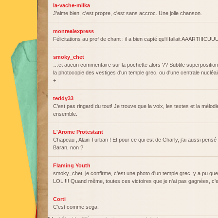
la-vache-milka
J'aime bien, c'est propre, c'est sans accroc. Une jolie chanson.
monrealexpress
Félicitations au prof de chant : il a bien capté qu'il fallait AAARTI
smoky_chet
…et aucun commentaire sur la pochette alors ?? Subtile superposition d
la photocopie des vestiges d'un temple grec, ou d'une centrale nucléai
+
teddy33
C'est pas ringard du tout! Je trouve que la voix, les textes et la mélodi
ensemble.
L'Arome Protestant
Chapeau , Alain Turban ! Et pour ce qui est de Charly, j'ai aussi pensé
Baran, non ?
Flaming Youth
smoky_chet, je confirme, c'est une photo d'un temple grec, y a pu qu
LOL !!! Quand même, toutes ces victoires que je n'ai pas gagnées, c'e
Corti
C'est comme sega.