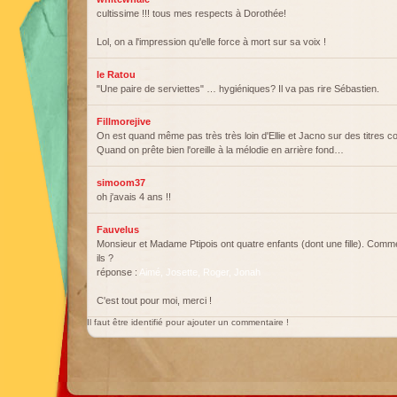
cultissime !!! tous mes respects à Dorothée!
Lol, on a l'impression qu'elle force à mort sur sa voix !
le Ratou
"Une paire de serviettes" … hygiéniques? Il va pas rire Sébastien.
Fillmorejive
On est quand même pas très très loin d'Ellie et Jacno sur des titres c
Quand on prête bien l'oreille à la mélodie en arrière fond…
simoom37
oh j'avais 4 ans !!
Fauvelus
Monsieur et Madame Ptipois ont quatre enfants (dont une fille). Comme
ils ?
réponse :
Aimé, Josette, Roger, Jonah
C'est tout pour moi, merci !
Il faut être identifié pour ajouter un commentaire !