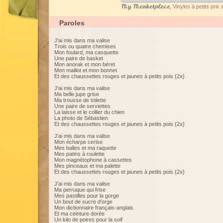
My Marketplace
, Vinyles à petits pri
Paroles
J'ai mis dans ma valise
Trois ou quatre chemises
Mon foulard, ma casquette
Une paire de basket
Mon anorak et mon béret
Mon maillot et mon bonnet
Et des chaussettes rouges et jaunes à petits pois {2x}
J'ai mis dans ma valise
Ma belle jupe grise
Ma trousse de toilette
Une paire de serviettes
La laisse et le collier du chien
La photo de Sébastien
Et des chaussettes rouges et jaunes à petits pois {2x}
J'ai mis dans ma valise
Mon écharpe cerise
Mes balles et ma raquette
Mes patins à roulette
Mon magnétophone à cassettes
Mes pinceaux et ma palette
Et des chaussettes rouges et jaunes à petits pois {2x}
J'ai mis dans ma valise
Ma perruque qui frise
Mes pastilles pour la gorge
Un bout de sucre d'orge
Mon dictionnaire français-anglais
Et ma ceinture dorée
Un kilo de poires pour la soif