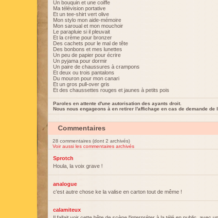
Un bouquin et une coiffe
Ma télévision portative
Et un tee-shirt vert olive
Mon stylo mon aide-mémoire
Mon saroual et mon mouchoir
Le parapluie si il pleuvait
Et la crème pour bronzer
Des cachets pour le mal de tête
Des bonbons et mes lunettes
Un peu de papier pour écrire
Un pyjama pour dormir
Un paire de chaussures à crampons
Et deux ou trois pantalons
Du mouron pour mon canari
Et un gros pull-over gris
Et des chaussettes rouges et jaunes à petits pois
Paroles en attente d'une autorisation des ayants droit.
Nous nous engageons à en retirer l'affichage en cas de demande de l
Commentaires
28 commentaires (dont 2 archivés)
Voir aussi les commentaires archivés
Sprotch
Houla, la voix grave !
analogue
c'est autre chose ke la valise en carton tout de même !
calamiteux
Il fallait voir cette bête de scène l'interpréter à la télé en public, avec u