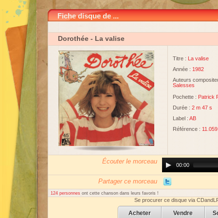
Fiche disque de ...
Dorothée
- La valise
Titre :
La valise
Année :
1982
Auteurs compositeu
Salesses
Pochette :
Patrick
Durée :
2 m 47 s
Label :
AB
Référence :
11.059
Écouter le morceau
Audio
00:00
Player
Partager ce morceau
124 personnes
ont cette chanson dans leurs favoris !
Se procurer ce disque via CDandL
Acheter
Vendre
S