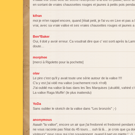
en sortant de vraies chaussettes rouges et jaunes à petits pois pendant
kifran
moi je m'en rappel encore, quand j'était petit, je l'ai vu en Live et pas a 
vrai, avec sa vraie valise et ses vraies chausettes rouges et jaunes a 
Ben*Baker
Oui, il doit y avoir erreur. Ca voudrait dire que c' est sorti après la La
doute…
morphee
[merci à Rigoletto pour la pochette]
olav
Le pire c'est qu'il y avait toute une série autour de la valise !!!!
C'a y est j'ai vidé ma valise (vachement rock n'roll)
J'ai oublié ma valise là-bas dans les îles Marquises (ukulélé, vahiné c'
La valise Raga Muffin' (le plus inattendu)
YoDa
Sans oublier le sketch de la valise dans "Les bronzés" ;-)
anonymous
Aaaah "la valise", encore un air que j'ai fredonné et fredonné pendant
ne vous raconte pas l'état du 45 tours… ouh là là… je crois que ça doi
visiteurs" pour ceux qui s'en souviennent, quand il part en miette ! :-)