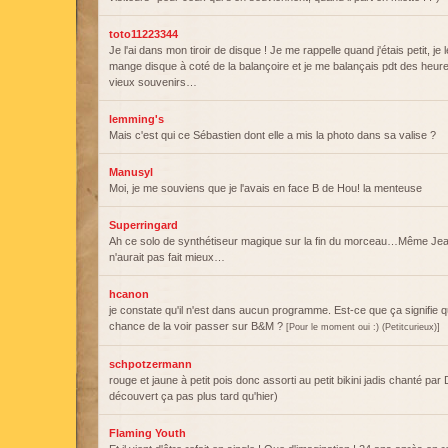
toto11223344
Je l'ai dans mon tiroir de disque ! Je me rappelle quand j'étais petit, je 
mange disque à coté de la balançoire et je me balançais pdt des he
vieux souvenirs…
lemming's
Mais c'est qui ce Sébastien dont elle a mis la photo dans sa valise ?
Manusyl
Moi, je me souviens que je l'avais en face B de Hou! la menteuse
Superringard
Ah ce solo de synthétiseur magique sur la fin du morceau…Même Jea
n'aurait pas fait mieux…
hcanon
je constate qu'il n'est dans aucun programme. Est-ce que ça signifie 
chance de la voir passer sur B&M ?
[Pour le moment oui :) (Petitcurieux)]
schpotzermann
rouge et jaune à petit pois donc assorti au petit bikini jadis chanté par D
découvert ça pas plus tard qu'hier)
Flaming Youth