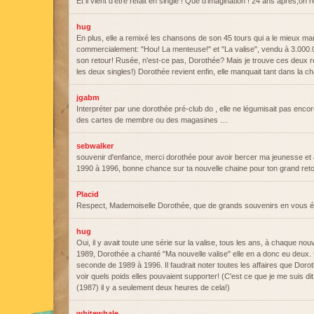
Et il vient d'être refait en single ! Que d'imagination ! 24 ans après,on 
hug
En plus, elle a remixé les chansons de son 45 tours qui a le mieux m
commercialement: "Hou! La menteuse!" et "La valise", vendu à 3.000.0
son retour! Rusée, n'est-ce pas, Dorothée? Mais je trouve ces deux rem
les deux singles!) Dorothée revient enfin, elle manquait tant dans la 
jgabm
Interpréter par une dorothée pré-club do , elle ne légumisait pas enco
des cartes de membre ou des magasines …
sebwalker
souvenir d'enfance, merci dorothée pour avoir bercer ma jeunesse e
1990 à 1996, bonne chance sur ta nouvelle chaine pour ton grand reto
Placid
Respect, Mademoiselle Dorothée, que de grands souvenirs en vous é
hug
Oui, il y avait toute une série sur la valise, tous les ans, à chaque no
1989, Dorothée a chanté "Ma nouvelle valise" elle en a donc eu deux
seconde de 1989 à 1996. Il faudrait noter toutes les affaires que Dor
voir quels poids elles pouvaient supporter! (C'est ce que je me suis di
(1987) il y a seulement deux heures de cela!)
whitewhale